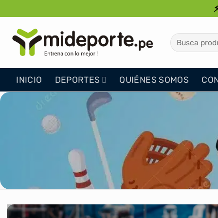
Saltar
al
contenido
Buscar
por:
INICIO
DEPORTES
QUIÉNES SOMOS
CO