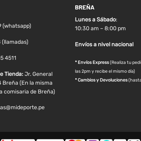
BREÑA
Lunes a
Sábado
:
9 (whatsapp)
10:30 am – 8:00 pm
 (llamadas)
Envíos
a nivel
nacional
05 4511
* Envíos Express
(Realiza tu ped
las 2pm y recibe el mismo día)
e Tienda:
Jr. General
* Cambios y Devoluciones
(hasta
4 Breña (En la misma
a comisaria de Breña)
as@mideporte.pe