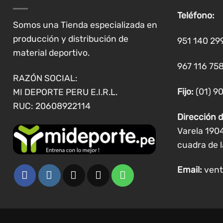
Teléfono:
Somos una Tienda especializada en
producción y distribución de
951 140 29
material deportivo.
967 116 758
RAZÓN SOCIAL:
Fijo:
(01) 9
MI DEPORTE PERU E.I.R.L.
RUC: 20608922114
Dirección d
Varela 190
cuadra de l
Email:
vent