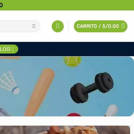
0
CARRITO /
S/
0.00
LOG