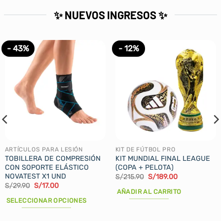
✨ NUEVOS INGRESOS ✨
- 43%
- 12%
ARTÍCULOS PARA LESIÓN
KIT DE FÚTBOL PRO
TOBILLERA DE COMPRESIÓN
KIT MUNDIAL FINAL LEAGUE
CON SOPORTE ELÁSTICO
(COPA + PELOTA)
NOVATEST X1 UND
El
El
S/
215.90
S/
189.00
precio
precio
El
El
S/
29.90
S/
17.00
original
actual
AÑADIR AL CARRITO
precio
precio
era:
es:
original
actual
SELECCIONAR OPCIONES
S/215.90.
S/189.00.
era:
es:
S/29.90.
S/17.00.
Este