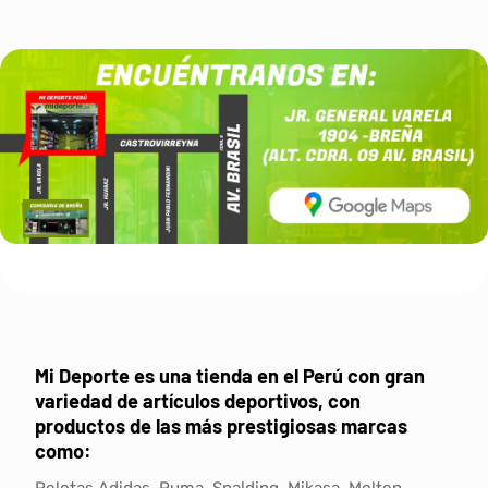
producto
tiene
múltiples
variantes.
Las
opciones
se
pueden
elegir
en
la
página
de
producto
Mi Deporte
es una tienda en el Perú con gran
variedad de artículos deportivos, con
productos de las más prestigiosas marcas
como: