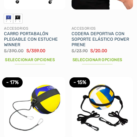
en
la
página
de
ACCESORIOS
ACCESORIOS
producto
CARRO PORTABALÓN
CODERA DEPORTIVA CON
PLEGABLE CON ESTUCHE
SOPORTE ELÁSTICO POWER
WINNER
PRENE
El
El
El
El
S/
390.00
S/
359.00
S/
23.90
S/
20.00
precio
precio
precio
precio
original
actual
original
actual
SELECCIONAR OPCIONES
SELECCIONAR OPCIONES
era:
es:
era:
es:
S/390.00.
S/359.00.
S/23.90.
S/20.00.
Este
Este
producto
producto
tiene
tiene
- 17%
- 15%
múltiples
múltiples
variantes.
variantes.
Las
Las
opciones
opciones
se
se
pueden
pueden
elegir
elegir
en
en