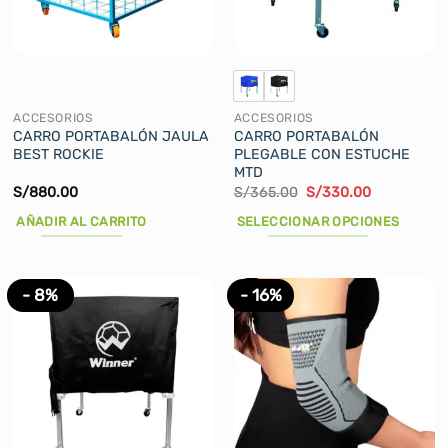
ACCESORIOS
ACCESORIOS
CARRO PORTABALÓN JAULA
CARRO PORTABALÓN
BEST ROCKIE
PLEGABLE CON ESTUCHE
MTD
El
El
S/
880.00
S/
365.00
S/
330.00
precio
precio
original
actual
AÑADIR AL CARRITO
SELECCIONAR OPCIONES
era:
es:
S/365.00.
S/330.00.
Este
producto
tiene
- 8%
- 16%
múltiples
variantes.
Las
opciones
se
pueden
elegir