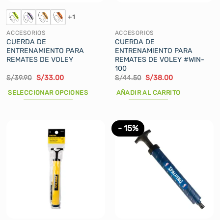
la
la
+1
página
página
de
de
ACCESORIOS
ACCESORIOS
producto
producto
CUERDA DE
CUERDA DE
ENTRENAMIENTO PARA
ENTRENAMIENTO PARA
REMATES DE VOLEY
REMATES DE VOLEY #WIN-
100
El
El
El
El
S/
39.90
S/
33.00
S/
44.50
S/
38.00
precio
precio
precio
precio
original
actual
original
actual
SELECCIONAR OPCIONES
AÑADIR AL CARRITO
era:
es:
era:
es:
S/39.90.
S/33.00.
S/44.50.
S/38.00.
Este
producto
tiene
- 15%
múltiples
variantes.
Las
opciones
se
pueden
elegir
en