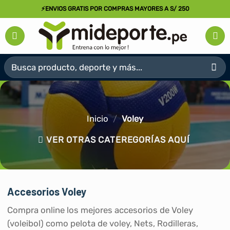
Saltar
⚡ENVIOS GRATIS POR COMPRAS MAYORES A S/ 250
al
contenido
Buscar
por:
Inicio
/
Voley
VER OTRAS CATEREGORÍAS AQUÍ
Accesorios Voley
Compra online los mejores accesorios de Voley
(voleibol) como pelota de voley, Nets, Rodilleras,