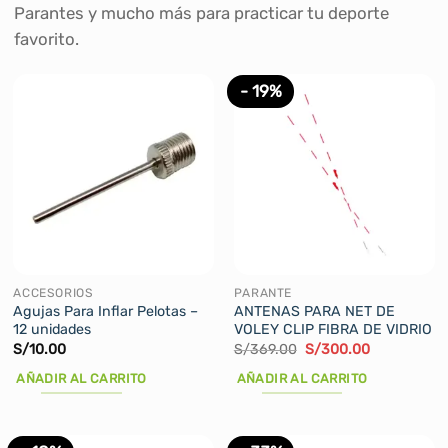
Parantes y mucho más para practicar tu deporte
favorito.
- 19%
ACCESORIOS
PARANTE
Agujas Para Inflar Pelotas –
ANTENAS PARA NET DE
12 unidades
VOLEY CLIP FIBRA DE VIDRIO
El
El
S/
10.00
S/
369.00
S/
300.00
precio
precio
original
actual
AÑADIR AL CARRITO
AÑADIR AL CARRITO
era:
es:
S/369.00.
S/300.00.