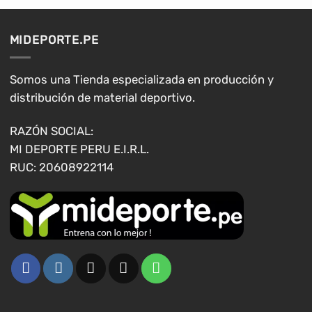
Las
Las
opciones
opciones
MIDEPORTE.PE
se
se
pueden
pueden
elegir
elegir
Somos una Tienda especializada en producción y
en
en
distribución de material deportivo.
la
la
página
página
RAZÓN SOCIAL:
de
de
MI DEPORTE PERU E.I.R.L.
producto
producto
RUC: 20608922114