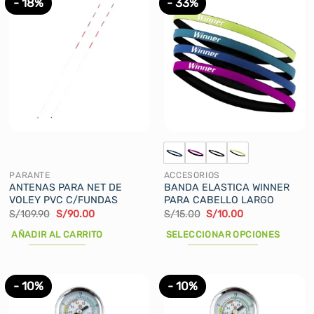
- 18%
- 33%
PARANTE
ACCESORIOS
ANTENAS PARA NET DE
BANDA ELASTICA WINNER
VOLEY PVC C/FUNDAS
PARA CABELLO LARGO
El
El
El
El
S/
109.90
S/
90.00
S/
15.00
S/
10.00
precio
precio
precio
precio
original
actual
original
actual
AÑADIR AL CARRITO
SELECCIONAR OPCIONES
era:
es:
era:
es:
S/109.90.
S/90.00.
S/15.00.
S/10.00.
Este
producto
tiene
- 10%
- 10%
múltiples