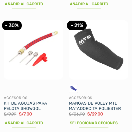
original
actual
original
actual
AÑADIR AL CARRITO
AÑADIR AL CARRITO
era:
es:
era:
es:
S/41.00.
S/35.00.
S/35.00.
S/20.00.
- 30%
- 21%
ACCESORIOS
ACCESORIOS
KIT DE AGUJAS PARA
MANGAS DE VOLEY MTD
PELOTA SHOWGOL
MATADORCITA POLIESTER
El
El
El
El
S/
9.99
S/
7.00
S/
36.90
S/
29.00
precio
precio
precio
precio
original
actual
original
actual
AÑADIR AL CARRITO
SELECCIONAR OPCIONES
era:
es:
era:
es:
S/9.99.
S/7.00.
S/36.90.
S/29.00.
Este