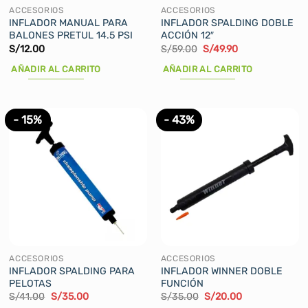
la
ACCESORIOS
ACCESORIOS
página
INFLADOR MANUAL PARA
INFLADOR SPALDING DOBLE
BALONES PRETUL 14.5 PSI
ACCIÓN 12″
de
El
El
S/
12.00
S/
59.00
S/
49.90
producto
precio
precio
original
actual
AÑADIR AL CARRITO
AÑADIR AL CARRITO
era:
es:
S/59.00.
S/49.90.
- 15%
- 43%
ACCESORIOS
ACCESORIOS
INFLADOR SPALDING PARA
INFLADOR WINNER DOBLE
PELOTAS
FUNCIÓN
El
El
El
El
S/
41.00
S/
35.00
S/
35.00
S/
20.00
precio
precio
precio
precio