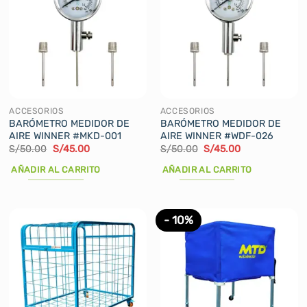
variantes.
Las
opciones
se
pueden
elegir
en
la
ACCESORIOS
ACCESORIOS
página
BARÓMETRO MEDIDOR DE
BARÓMETRO MEDIDOR DE
AIRE WINNER #MKD-001
AIRE WINNER #WDF-026
de
El
El
El
El
S/
50.00
S/
45.00
S/
50.00
S/
45.00
producto
precio
precio
precio
precio
original
actual
original
actual
AÑADIR AL CARRITO
AÑADIR AL CARRITO
era:
es:
era:
es:
S/50.00.
S/45.00.
S/50.00.
S/45.00.
- 10%