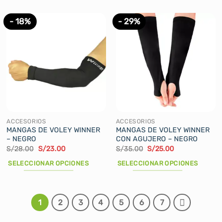
producto
tiene
- 18%
- 29%
múltiples
variantes.
Las
opciones
se
pueden
elegir
en
la
ACCESORIOS
ACCESORIOS
página
MANGAS DE VOLEY WINNER
MANGAS DE VOLEY WINNER
– NEGRO
CON AGUJERO – NEGRO
de
El
El
El
El
S/
28.00
S/
23.00
S/
35.00
S/
25.00
producto
precio
precio
precio
precio
original
actual
original
actual
SELECCIONAR OPCIONES
SELECCIONAR OPCIONES
era:
es:
era:
es:
S/28.00.
S/23.00.
S/35.00.
S/25.00.
Este
Este
producto
producto
tiene
tiene
1
2
3
4
5
6
7
múltiples
múltiples
variantes.
variantes.