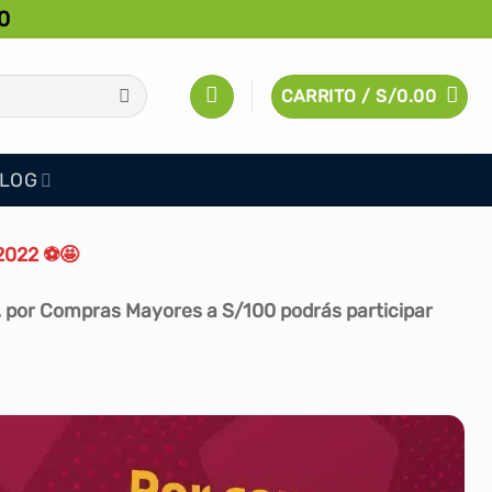
0
CARRITO /
S/
0.00
LOG
 2022
⚽
🤩
 por Compras Mayores a S/100 podrás participar