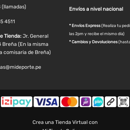
 (llamadas)
Envíos
a nivel
nacional
05 4511
* Envíos Express
(Realiza tu ped
las 2pm y recibe el mismo día)
e Tienda:
Jr. General
* Cambios y Devoluciones
(hasta
4 Breña (En la misma
a comisaria de Breña)
as@mideporte.pe
Crea una Tienda Virtual con