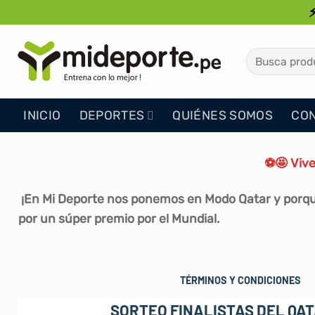
Saltar
al
contenido
Buscar
por:
INICIO
DEPORTES
QUIÉNES SOMOS
CO
⚽
🤩
Vive
¡En Mi Deporte nos ponemos en Modo Qatar y porque
por un súper premio por el Mundial.
TÉRMINOS Y CONDICIONES
SORTEO FINALISTAS DEL QAT