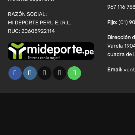
967 116 758
RAZÓN SOCIAL:
Fijo:
(01) 9
MI DEPORTE PERU E.I.R.L.
RUC: 20608922114
Dirección d
Varela 190
cuadra de l
Email:
vent