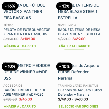
tiene
- 16%
- 13%
múltiples
variantes.
Las
opciones
FÚTBOL
NIVEL INICIAL
se
PELOTA DE FÚTBOL VECTOR
RAQUETA TENIS DE MESA
X PANTHER FIFA BASIC #5
BLAZE STIGA 1 ESTRELLA
pueden
El
El
El
El
S/
130.00
S/
109.00
S/
79.00
S/
69.00
elegir
precio
precio
precio
precio
original
actual
original
actual
en
AÑADIR AL CARRITO
AÑADIR AL CARRITO
era:
es:
era:
es:
la
S/130.00.
S/109.00.
S/79.00.
S/69.00.
página
de
- 10%
- 10%
producto
ACCESORIOS
TRAINING LÁTEX PAKISTÁN
BARÓMETRO MEDIDOR DE
Guantes de Arquero Fútbol
AIRE WINNER #WDF-026
Defender – Naranja
El
El
Rango
S/
50.00
S/
45.00
S/
49.00
-
S/
60.00
precio
precio
de
original
actual
precios:
AÑADIR AL CARRITO
SELECCIONAR OPCIONES