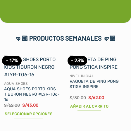
se
pueden
elegir
en
la
🤜🏼 PRODUCTOS SEMANALES 🤛🏼
página
de
producto
- 17%
- 23%
NIVEL INICIAL
RAQUETA DE PING PONG
AQUA SHOES
STIGA INSPIRE
AQUA SHOES PORTO KIDS
TIBURON NEGRO #LYR-T06-
El
El
S/
80.00
S/
62.00
16
precio
precio
El
El
S/
52.00
S/
43.00
original
actual
AÑADIR AL CARRITO
precio
precio
era:
es:
original
actual
S/80.00.
S/62.00.
SELECCIONAR OPCIONES
era:
es:
S/52.00.
S/43.00.
Este
producto