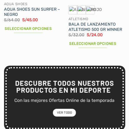
pueden
se
AQUA SHOES
elegir
AQUA SHOES SUN SURFER –
pueden
NEGRO
en
elegir
ATLETISMO
El
El
S/
64.00
S/
45.00
la
en
precio
precio
BALA DE LANZAMIENTO
original
actual
página
SELECCIONAR OPCIONES
la
ATLETISMO 500 GR WINNER
era:
es:
de
El
El
S/
32.00
S/
24.00
página
S/64.00.
S/45.00.
Este
precio
precio
producto
de
producto
original
actual
SELECCIONAR OPCIONES
era:
es:
producto
tiene
S/32.00.
S/24.00.
Este
múltiples
producto
variantes.
tiene
Las
múltiples
opciones
variantes.
se
DESCUBRE TODOS NUESTROS
Las
pueden
PRODUCTOS EN MI DEPORTE
opciones
elegir
se
en
Con las mejores Ofertas Online de la temporada
pueden
la
elegir
página
VER TODO
en
de
la
producto
página