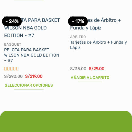
de
S/82.00.
S/69.90.
Este
producto
producto
tiene
- 24%
- 17%
múltiples
variantes.
Las
ÁRBITRO
Tarjetas de Árbitro + Funda y
opciones
BÁSQUET
Lápiz
se
PELOTA PARA BASKET
WILSON NBA GOLD EDITION
pueden
– #7
elegir
El
El
S/
35.00
S/
29.00
en
precio
precio
la
Valorado
El
El
S/
290.00
S/
219.00
original
actual
AÑADIR AL CARRITO
precio
precio
con
4
de
era:
es:
página
original
actual
S/35.00.
S/29.00.
5
SELECCIONAR OPCIONES
de
era:
es:
S/290.00.
S/219.00.
Este
producto
producto
tiene
múltiples
variantes.
Las
opciones