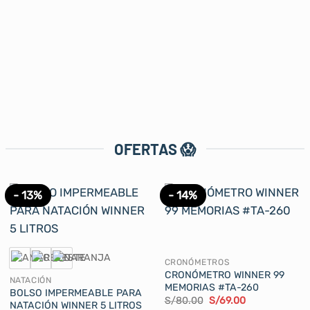
OFERTAS 😱
- 13%
- 14%
CRONÓMETROS
CRONÓMETRO WINNER 99
NATACIÓN
MEMORIAS #TA-260
BOLSO IMPERMEABLE PARA
El
El
S/
80.00
S/
69.00
NATACIÓN WINNER 5 LITROS
precio
precio