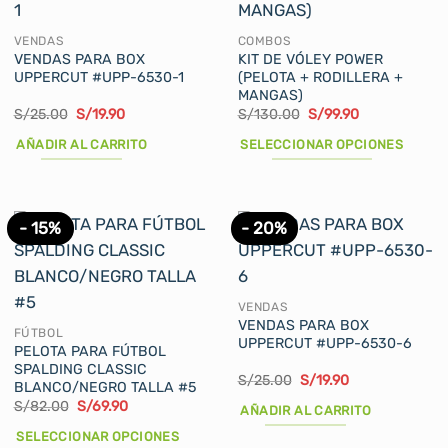
Las
opciones
VENDAS
COMBOS
se
VENDAS PARA BOX
KIT DE VÓLEY POWER
UPPERCUT #UPP-6530-1
(PELOTA + RODILLERA +
pueden
MANGAS)
elegir
El
El
El
El
S/
25.00
S/
19.90
S/
130.00
S/
99.90
en
precio
precio
precio
precio
original
actual
original
actual
AÑADIR AL CARRITO
SELECCIONAR OPCIONES
la
era:
es:
era:
es:
página
S/25.00.
S/19.90.
S/130.00.
S/99.90.
Este
de
producto
producto
tiene
- 15%
- 20%
múltiples
variantes.
Las
opciones
VENDAS
se
VENDAS PARA BOX
FÚTBOL
UPPERCUT #UPP-6530-6
pueden
PELOTA PARA FÚTBOL
elegir
SPALDING CLASSIC
El
El
S/
25.00
S/
19.90
BLANCO/NEGRO TALLA #5
en
precio
precio
El
El
S/
82.00
S/
69.90
original
actual
AÑADIR AL CARRITO
la
precio
precio
era:
es:
original
actual
página
S/25.00.
S/19.90.
SELECCIONAR OPCIONES
era:
es: