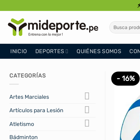
Saltar
al
contenido
Buscar
por:
INICIO
DEPORTES
QUIÉNES SOMOS
CO
CATEGORÍAS
- 16%
Artes Marciales
Artículos para Lesión
Atletismo
Bádminton