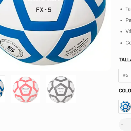
Ta
Pe
Vá
Co
TALL
#5
COL
PELO