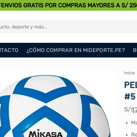
⚡ENVIOS GRATIS POR COMPRAS MAYORES A S/ 25
NTACTO
¿CÓMO COMPRAR EN MIDEPORTE.PE?
B
Inicio
PE
#5
S/
1
Ma
Re