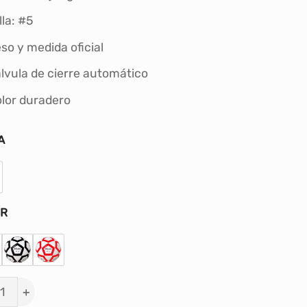
S/179.00.
S/150.00.
lla: #5
so y medida oficial
lvula de cierre automático
lor duradero
A
OR
TA DE FÚTBOL MIKASA FX - #5 cantidad