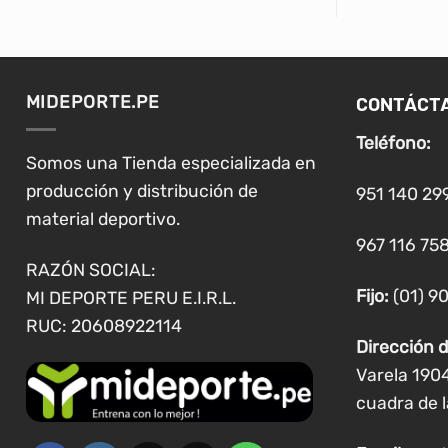
tiene
múltiples
variantes.
Las
CONTÁCT
MIDEPORTE.PE
opciones
se
Teléfono:
pueden
Somos una Tienda especializada en
elegir
producción y distribución de
951 140 29
en
material deportivo.
la
967 116 758
página
RAZÓN SOCIAL:
de
Fijo:
(01) 9
MI DEPORTE PERU E.I.R.L.
producto
RUC: 20608922114
Dirección d
Varela 190
cuadra de l