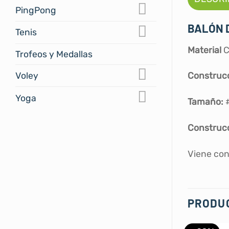
PingPong
BALÓN D
Tenis
Material
C
Trofeos y Medallas
Voley
Construc
Yoga
Tamaño:
Construcc
Viene con
PRODU