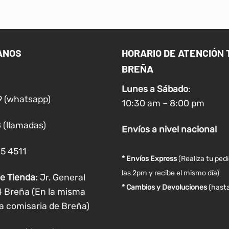
tiene
tiene
múltiples
múltiples
variantes.
variantes.
Las
Las
ANOS
HORARIO DE ATENCIÓN 
opciones
opciones
BREÑA
se
se
pueden
pueden
Lunes a
Sábado
:
elegir
elegir
9 (whatsapp)
10:30 am – 8:00 pm
en
en
la
la
 (llamadas)
Envíos
a nivel
nacional
página
página
de
de
05 4511
producto
producto
* Envíos Express
(Realiza tu ped
las 2pm y recibe el mismo día)
e Tienda:
Jr. General
* Cambios y Devoluciones
(hasta
4 Breña (En la misma
a comisaria de Breña)