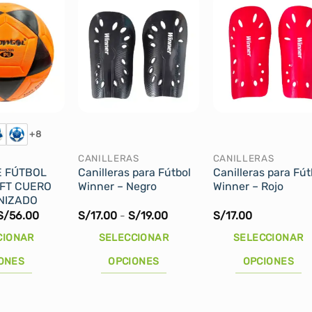
+8
CANILLERAS
CANILLERAS
E FÚTBOL
Canilleras para Fútbol
Canilleras para Fút
FT CUERO
Winner – Negro
Winner – Rojo
NIZADO
Rango
Rango
S/
56.00
S/
17.00
-
S/
19.00
S/
17.00
de
de
precios:
precios:
CIONAR
SELECCIONAR
SELECCIONAR
desde
desde
S/55.00
S/17.00
ONES
OPCIONES
OPCIONES
hasta
hasta
S/56.00
S/19.00
Este
Este
producto
producto