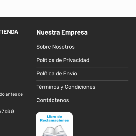
tiene
múltiples
variantes.
Las
TIENDA
Nuestra Empresa
opciones
se
Sobre Nosotros
pueden
elegir
Política de Privacidad
en
la
Política de Envío
página
de
Términos y Condiciones
producto
ido antes de
Contáctenos
 7 días)