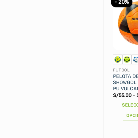
- 20%
FÚTBOL
PELOTA D
SHOWGOL 
PU VULCA
S/
55.00
-
SELEC
OPCI
Este
producto