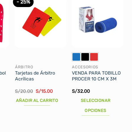
- 25%
ÁRBITRO
ACCESORIOS
bol
Tarjetas de Árbitro
VENDA PARA TOBILLO
Acrílicas
PROCER 10 CM X 3M
El
El
S/
20.00
S/
15.00
S/
32.00
precio
precio
original
actual
AÑADIR AL CARRITO
SELECCIONAR
era:
es:
S/20.00.
S/15.00.
OPCIONES
Este
producto