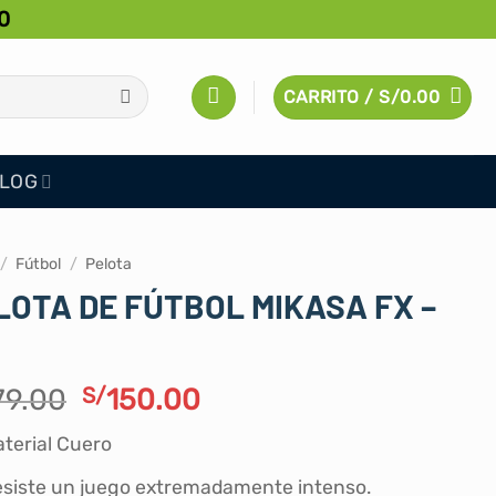
0
CARRITO /
S/
0.00
LOG
/
Fútbol
/
Pelota
LOTA DE FÚTBOL MIKASA FX –
El
El
79.00
S/
150.00
precio
precio
terial Cuero
original
actual
era:
es:
siste un juego extremadamente intenso.