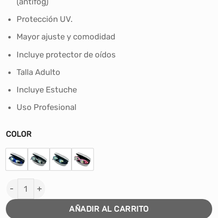
(antifog)
era:
es:
S/49.90.
S/39.00.
Protección UV.
Mayor ajuste y comodidad
Incluye protector de oídos
Talla Adulto
Incluye Estuche
Uso Profesional
COLOR
LENTES DE NATACIÓN WINNER PROFESIONAL - ADULTO 
AÑADIR AL CARRITO