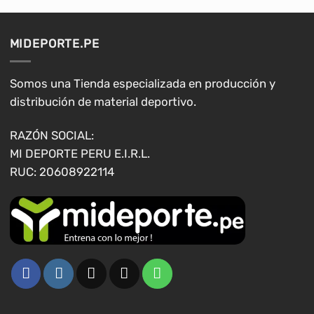
variantes.
Las
opciones
MIDEPORTE.PE
se
pueden
elegir
Somos una Tienda especializada en producción y
en
distribución de material deportivo.
la
página
RAZÓN SOCIAL:
de
MI DEPORTE PERU E.I.R.L.
producto
RUC: 20608922114