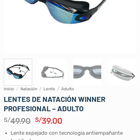
Inicio
/
Natación
/
Lente
/
Adulto
LENTES DE NATACIÓN WINNER
PROFESIONAL – ADULTO
El
El
S/
49.90
S/
39.00
precio
precio
Lente espejado con tecnología antiempañante
original
actual