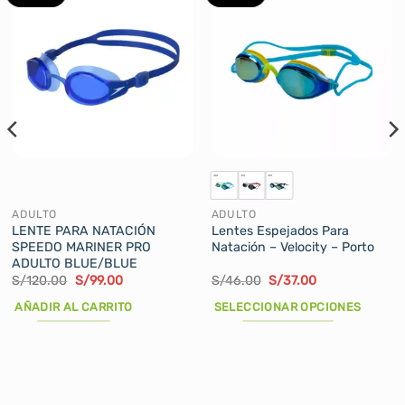
ADULTO
ADULTO
LENTE PARA NATACIÓN
Lentes Espejados Para
SPEEDO MARINER PRO
Natación – Velocity – Porto
ADULTO BLUE/BLUE
El
El
El
El
S/
120.00
S/
99.00
S/
46.00
S/
37.00
precio
precio
precio
precio
original
actual
original
actual
AÑADIR AL CARRITO
SELECCIONAR OPCIONES
era:
es:
era:
es:
S/120.00.
S/99.00.
S/46.00.
S/37.00.
Este
producto
tiene
múltiples