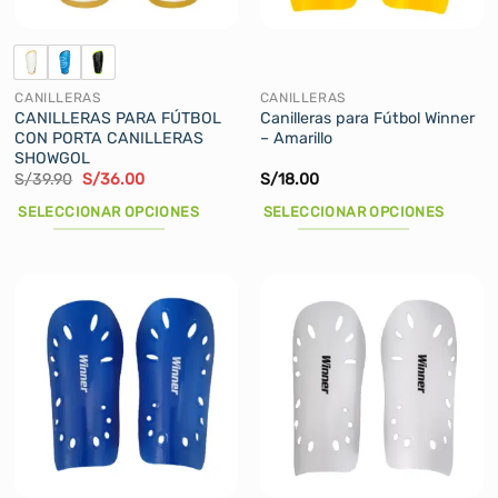
en
en
la
la
página
página
de
de
CANILLERAS
CANILLERAS
producto
producto
CANILLERAS PARA FÚTBOL
Canilleras para Fútbol Winner
CON PORTA CANILLERAS
– Amarillo
SHOWGOL
El
El
S/
39.90
S/
36.00
S/
18.00
precio
precio
original
actual
SELECCIONAR OPCIONES
SELECCIONAR OPCIONES
era:
es:
S/39.90.
S/36.00.
Este
Este
producto
producto
tiene
tiene
múltiples
múltiples
variantes.
variantes.
Las
Las
opciones
opciones
se
se
pueden
pueden
elegir
elegir
en
en