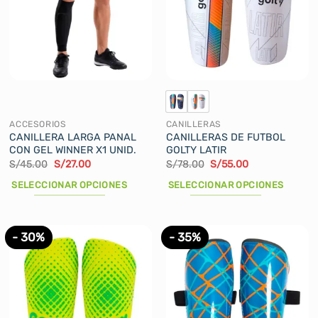
ACCESORIOS
CANILLERAS
CANILLERA LARGA PANAL
CANILLERAS DE FUTBOL
CON GEL WINNER X1 UNID.
GOLTY LATIR
El
El
El
El
S/
45.00
S/
27.00
S/
78.00
S/
55.00
precio
precio
precio
precio
original
actual
original
actual
SELECCIONAR OPCIONES
SELECCIONAR OPCIONES
era:
es:
era:
es:
S/45.00.
S/27.00.
S/78.00.
S/55.00.
Este
Este
producto
producto
tiene
tiene
- 30%
- 35%
múltiples
múltiples
variantes.
variantes.
Las
Las
opciones
opciones
se
se