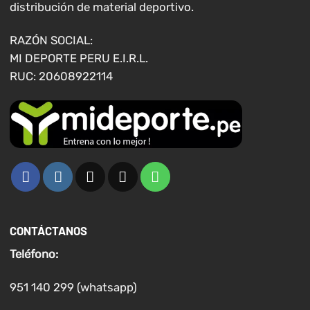
distribución de material deportivo.
elegir
elegir
en
en
RAZÓN SOCIAL:
la
la
MI DEPORTE PERU E.I.R.L.
página
página
RUC: 20608922114
de
de
producto
producto
CONTÁCTANOS
Teléfono:
951 140 299 (whatsapp)