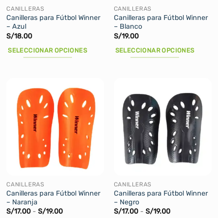
la
la
CANILLERAS
CANILLERAS
página
página
Canilleras para Fútbol Winner
Canilleras para Fútbol Winner
– Azul
– Blanco
de
de
S/
18.00
S/
19.00
producto
producto
SELECCIONAR OPCIONES
SELECCIONAR OPCIONES
Este
Este
producto
producto
tiene
tiene
múltiples
múltiples
variantes.
variantes.
Las
Las
opciones
opciones
se
se
pueden
pueden
elegir
elegir
en
en
la
la
CANILLERAS
CANILLERAS
página
página
Canilleras para Fútbol Winner
Canilleras para Fútbol Winner
– Naranja
– Negro
de
de
Rango
Rango
S/
17.00
-
S/
19.00
S/
17.00
-
S/
19.00
producto
producto
de
de