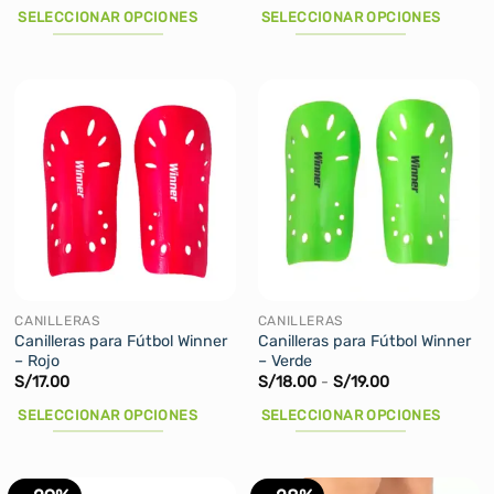
precios:
precios:
SELECCIONAR OPCIONES
SELECCIONAR OPCIONES
desde
desde
S/17.00
S/17.00
Este
Este
hasta
hasta
producto
producto
S/19.00
S/19.00
tiene
tiene
múltiples
múltiples
variantes.
variantes.
Las
Las
opciones
opciones
se
se
pueden
pueden
elegir
elegir
en
en
la
la
CANILLERAS
CANILLERAS
página
página
Canilleras para Fútbol Winner
Canilleras para Fútbol Winner
– Rojo
– Verde
de
de
Rango
S/
17.00
S/
18.00
-
S/
19.00
producto
producto
de
precios:
SELECCIONAR OPCIONES
SELECCIONAR OPCIONES
desde
S/18.00
Este
Este
hasta
producto
producto
S/19.00
tiene
tiene