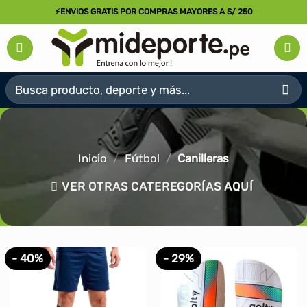
Saltar
⚡ENVIOS GRATIS POR COMPRAS MAYORES A S/ 250
al
contenido
Buscar
por:
Inicio
/
Fútbol
/
Canilleras
VER OTRAS CATEREGORÍAS AQUÍ
- 40%
- 29%