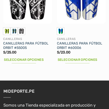
se
se
pueden
pueden
elegir
elegir
en
en
la
la
página
página
de
de
CANILLERAS
CANILLERAS
producto
producto
CANILLERAS PARA FÚTBOL
CANILLERAS PARA FÚTBOL
ORBIT #55005
ORBIT #60006
S/
25.00
S/
23.00
SELECCIONAR OPCIONES
SELECCIONAR OPCIONES
Este
Este
producto
producto
tiene
tiene
múltiples
múltiples
variantes.
variantes.
MIDEPORTE.PE
Las
Las
opciones
opciones
se
se
Somos una Tienda especializada en producción y
pueden
pueden