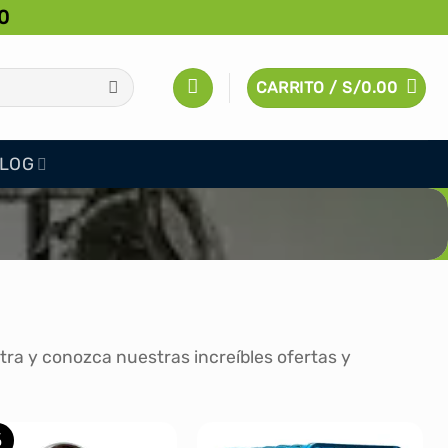
0
CARRITO /
S/
0.00
LOG
ra y conozca nuestras increíbles ofertas y
%