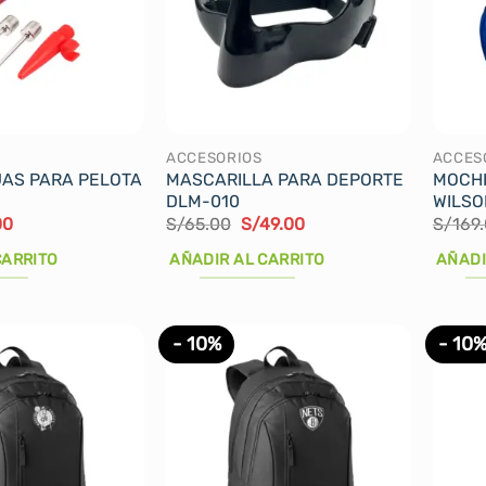
ACCESORIOS
ACCES
JAS PARA PELOTA
MASCARILLA PARA DEPORTE
MOCHI
DLM-010
WILSO
El
El
El
00
S/
65.00
S/
49.00
S/
169
io
precio
precio
precio
nal
actual
original
actual
CARRITO
AÑADIR AL CARRITO
AÑADI
es:
era:
es:
9.
S/7.00.
S/65.00.
S/49.00.
- 10%
- 10