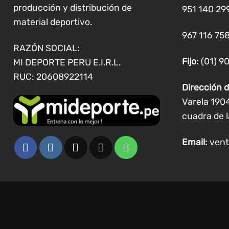
producción y distribución de
951 140 29
material deportivo.
967 116 758
RAZÓN SOCIAL:
Fijo:
(01) 9
MI DEPORTE PERU E.I.R.L.
RUC: 20608922114
Dirección d
Varela 190
cuadra de l
Email:
vent