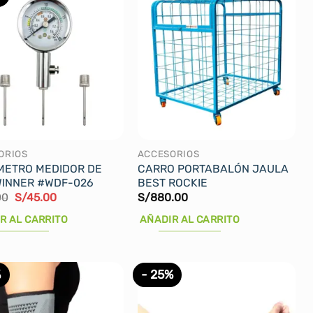
ORIOS
ACCESORIOS
ETRO MEDIDOR DE
CARRO PORTABALÓN JAULA
WINNER #WDF-026
BEST ROCKIE
El
El
00
S/
45.00
S/
880.00
precio
precio
original
actual
R AL CARRITO
AÑADIR AL CARRITO
era:
es:
S/50.00.
S/45.00.
%
- 25%