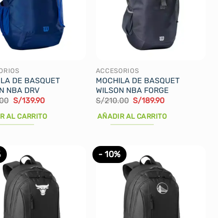
ORIOS
ACCESORIOS
LA DE BASQUET
MOCHILA DE BASQUET
N NBA DRV
WILSON NBA FORGE
El
El
El
El
.00
S/
139.90
S/
210.00
S/
189.90
precio
precio
precio
precio
original
actual
original
actual
R AL CARRITO
AÑADIR AL CARRITO
era:
es:
era:
es:
S/169.00.
S/139.90.
S/210.00.
S/189.90.
%
- 10%