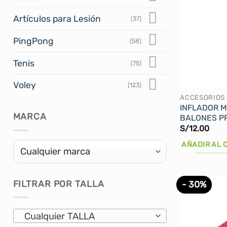
variantes.
Artículos para Lesión
(37)
Las
opciones
PingPong
(58)
se
pueden
Tenis
(75)
elegir
en
Voley
(123)
la
ACCESORIOS
INFLADOR 
página
MARCA
BALONES PR
de
S/
12.00
producto
AÑADIR AL 
FILTRAR POR TALLA
- 30%
Cualquier TALLA