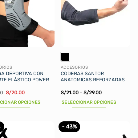
ORIOS
ACCESORIOS
A DEPORTIVA CON
CODERAS SANTOR
TE ELÁSTICO POWER
ANATOMICAS REFORZADAS
E
El
El
Rango
90
S/
20.00
S/
21.00
-
S/
29.00
precio
precio
de
original
actual
precios:
CIONAR OPCIONES
SELECCIONAR OPCIONES
era:
es:
desde
S/23.90.
S/20.00.
S/21.00
Este
hasta
cto
producto
S/29.00
%
- 43%
tiene
les
múltiples