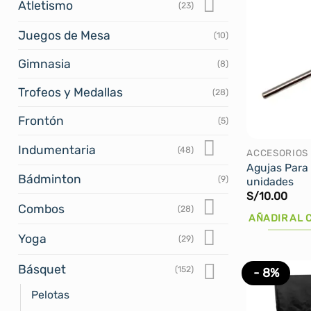
Atletismo
(23)
Juegos de Mesa
(10)
Gimnasia
(8)
Trofeos y Medallas
(28)
Frontón
(5)
Indumentaria
(48)
ACCESORIOS
Agujas Para 
Bádminton
(9)
unidades
S/
10.00
Combos
(28)
AÑADIR AL 
Yoga
(29)
Básquet
(152)
- 8%
Pelotas