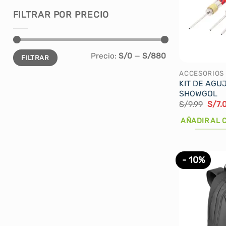
FILTRAR POR PRECIO
Precio
Precio
Precio:
S/0
—
S/880
FILTRAR
mínimo
máximo
ACCESORIOS
KIT DE AGU
SHOWGOL
El
S/
9.99
S/
7.
prec
origi
AÑADIR AL 
era:
S/9.9
- 10%