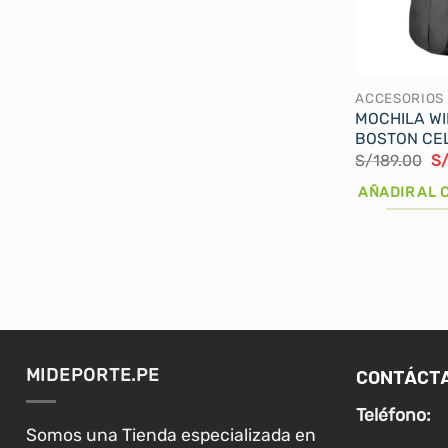
ACCESORIOS
MOCHILA W
BOSTON CEL
El
S/
189.00
S
pr
or
AÑADIR AL 
er
S/
CONTÁCT
MIDEPORTE.PE
Teléfono:
Somos una Tienda especializada en