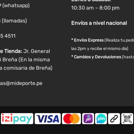
9 (whatsapp)
10:30 am – 8:00 pm
 (llamadas)
Envíos
a nivel
nacional
05 4511
* Envíos Express
(Realiza tu ped
las 2pm y recibe el mismo día)
e Tienda:
Jr. General
* Cambios y Devoluciones
(hasta
4 Breña (En la misma
a comisaria de Breña)
as@mideporte.pe