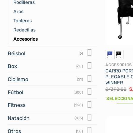
Rodilleras
Aros
Tableros
Redecillas
Accesorios
Béisbol
(6)
ACCESORIOS
Box
(68)
CARRO POR
PLEGABLE 
Ciclismo
(21)
WINNER
E
S/
390.00
S
Fútbol
(300)
p
or
SELECCIONA
e
Fitness
(228)
S
Este
producto
Natación
(183)
tiene
múltiples
Otros
(58)