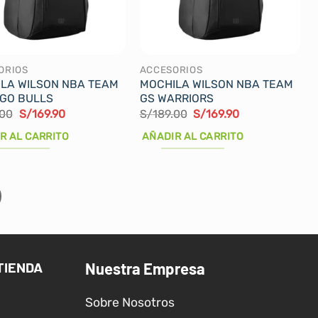
ORIOS
ACCESORIOS
LA WILSON NBA TEAM
MOCHILA WILSON NBA TEAM
GO BULLS
GS WARRIORS
El
El
El
El
.00
S/
169.90
S/
189.00
S/
169.90
precio
precio
precio
precio
original
actual
original
actual
R AL CARRITO
AÑADIR AL CARRITO
era:
es:
era:
es:
S/189.00.
S/169.90.
S/189.00.
S/169.90.
TIENDA
Nuestra Empresa
Sobre Nosotros