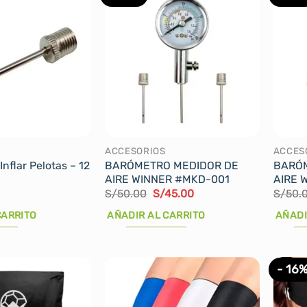
ACCESORIOS
ACCES
Inflar Pelotas – 12
BARÓMETRO MEDIDOR DE
BARÓM
AIRE WINNER #MKD-001
AIRE 
El
El
S/
50.00
S/
45.00
S/
50.
precio
precio
original
actual
CARRITO
AÑADIR AL CARRITO
AÑADI
era:
es:
S/50.00.
S/45.00.
- 16