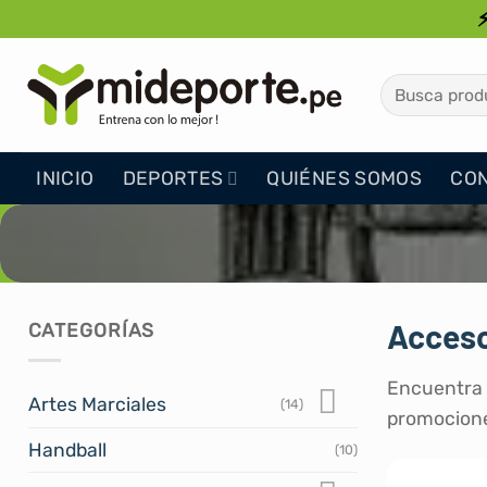
Saltar
al
contenido
Buscar
por:
INICIO
DEPORTES
QUIÉNES SOMOS
CO
Acceso
CATEGORÍAS
Encuentra l
Artes Marciales
(14)
promocione
Handball
(10)