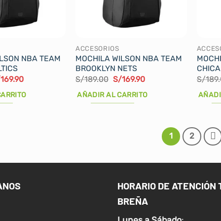
ACCESORIOS
ACCES
ILSON NBA TEAM
MOCHILA WILSON NBA TEAM
MOCHI
TICS
BROOKLYN NETS
CHICA
El
El
El
/
169.90
S/
189.00
S/
169.90
S/
189
ecio
precio
precio
precio
iginal
actual
original
actual
CARRITO
AÑADIR AL CARRITO
AÑADI
a:
es:
era:
es:
189.00.
S/169.90.
S/189.00.
S/169.90.
1
2
ANOS
HORARIO DE ATENCIÓN 
BREÑA
Lunes a
Sábado
: