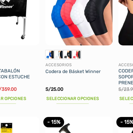
ACCESORIOS
ACCES
TABALÓN
CODER
Codera de Básket Winner
CON ESTUCHE
SOPOR
PREN
l
El
/
359.00
S/
25.00
S/
23.
recio
precio
iginal
actual
R OPCIONES
SELECCIONAR OPCIONES
SELEC
ra:
es:
/390.00.
S/359.00.
Este
Este
producto
produ
- 15%
- 15
tiene
tiene
múltiples
múltip