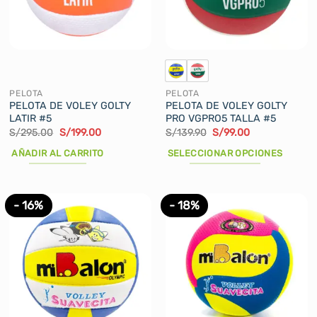
pueden
pueden
elegir
elegir
en
en
la
la
página
página
de
de
PELOTA
PELOTA
producto
producto
PELOTA DE VOLEY GOLTY
PELOTA DE VOLEY GOLTY
LATIR #5
PRO VGPRO5 TALLA #5
El
El
El
El
S/
295.00
S/
199.00
S/
139.90
S/
99.00
precio
precio
precio
precio
original
actual
original
actual
AÑADIR AL CARRITO
SELECCIONAR OPCIONES
era:
es:
era:
es:
S/295.00.
S/199.00.
S/139.90.
S/99.00.
Este
producto
tiene
- 16%
- 18%
múltiples
variantes.
Las
opciones
se
pueden
elegir