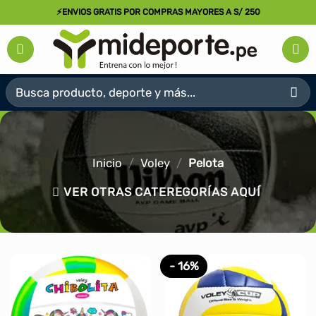
Saltar
⚡ENVIOS GRATIS POR COMPRAS MAYORES A S/ 250
al
contenido
Buscar
por:
Inicio
/
Voley
/
Pelota
VER OTRAS CATEREGORÍAS AQUÍ
- 16%