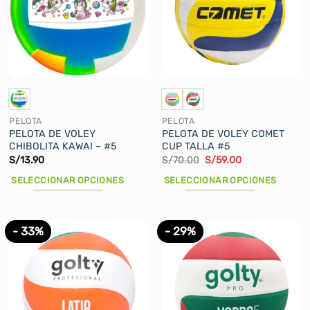
PELOTA
PELOTA
PELOTA DE VOLEY
PELOTA DE VOLEY COMET
CHIBOLITA KAWAI – #5
CUP TALLA #5
El
El
S/
13.90
S/
70.00
S/
59.00
precio
precio
original
actual
SELECCIONAR OPCIONES
SELECCIONAR OPCIONES
era:
es:
S/70.00.
S/59.00.
Este
Este
producto
producto
tiene
tiene
- 33%
- 29%
múltiples
múltiples
variantes.
variantes.
Las
Las
opciones
opciones
se
se