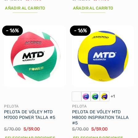
precio
precio
precio
precio
original
actual
original
actual
AÑADIR AL CARRITO
AÑADIR AL CARRITO
era:
es:
era:
es:
S/132.50.
S/99.00.
S/132.50.
S/99.00.
- 16%
- 16%
+1
PELOTA
PELOTA
PELOTA DE VÓLEY MTD
PELOTA DE VÓLEY MTD
M7000 POWER TALLA #5
M8000 INSPIRATION TALLA
#5
El
El
El
El
S/
70.00
S/
59.00
S/
70.00
S/
59.00
precio
precio
precio
precio
original
actual
original
actual