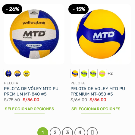
producto
tiene
- 26%
- 15%
múltiples
variantes.
Las
opciones
se
pueden
elegir
en
la
+2
página
de
PELOTA
PELOTA
producto
PELOTA DE VÓLEY MTD PU
PELOTA DE VOLEY MTD PU
PREMIUM MT-840 #5
PREMIUM MT-850 #5
El
El
El
El
S/
75.60
S/
56.00
S/
66.00
S/
56.00
precio
precio
precio
precio
original
actual
original
actual
SELECCIONAR OPCIONES
SELECCIONAR OPCIONES
era:
es:
era:
es:
S/75.60.
S/56.00.
S/66.00.
S/56.00.
Este
Este
producto
producto
tiene
tiene
1
2
3
4