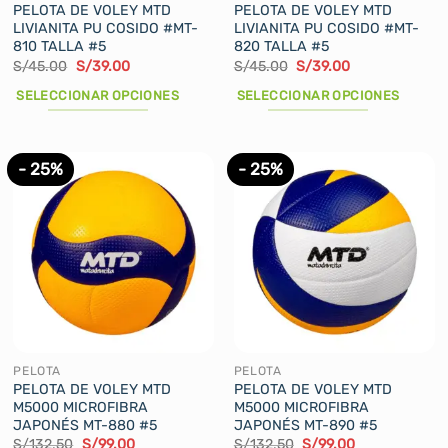
producto
producto
PELOTA DE VOLEY MTD
PELOTA DE VOLEY MTD
LIVIANITA PU COSIDO #MT-
LIVIANITA PU COSIDO #MT-
810 TALLA #5
820 TALLA #5
El
El
El
El
S/
45.00
S/
39.00
S/
45.00
S/
39.00
precio
precio
precio
precio
original
actual
original
actual
SELECCIONAR OPCIONES
SELECCIONAR OPCIONES
era:
es:
era:
es:
S/45.00.
S/39.00.
S/45.00.
S/39.00.
Este
Este
producto
producto
tiene
tiene
- 25%
- 25%
múltiples
múltiples
variantes.
variantes.
Las
Las
opciones
opciones
se
se
pueden
pueden
elegir
elegir
en
en
la
la
PELOTA
PELOTA
página
página
PELOTA DE VOLEY MTD
PELOTA DE VOLEY MTD
M5000 MICROFIBRA
M5000 MICROFIBRA
de
de
JAPONÉS MT-880 #5
JAPONÉS MT-890 #5
producto
producto
El
El
El
El
S/
132.50
S/
99.00
S/
132.50
S/
99.00