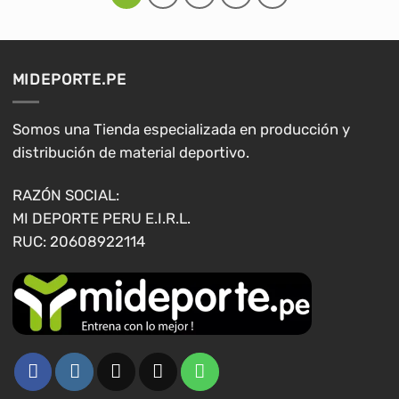
múltiples
múltiples
variantes.
variantes.
Las
Las
opciones
opciones
MIDEPORTE.PE
se
se
pueden
pueden
elegir
elegir
Somos una Tienda especializada en producción y
en
en
distribución de material deportivo.
la
la
página
página
RAZÓN SOCIAL:
de
de
MI DEPORTE PERU E.I.R.L.
producto
producto
RUC: 20608922114