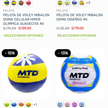
+3
página
página
de
de
PELOTA
PELOTA
producto
producto
PELOTA DE VOLEY MIBALON
PELOTA DE VOLEY MIBALON
GOMA CELULAR HIPER
GOMA DISEÑOS #5
OLIMPICA SUAVECITA #5
El
El
El
El
S/
70.00
S/
59.00
S/
25.00
S/
19.00
precio
precio
precio
precio
original
actual
original
actual
SELECCIONAR OPCIONES
SELECCIONAR OPCIONES
era:
es:
era:
es:
S/70.00.
S/59.00.
S/25.00.
S/19.00.
Este
Este
producto
producto
tiene
tiene
- 15%
- 13%
múltiples
múltiples
variantes.
variantes.
Las
Las
opciones
opciones
se
se
pueden
pueden
elegir
elegir
en
en
la
la
+1
página
página