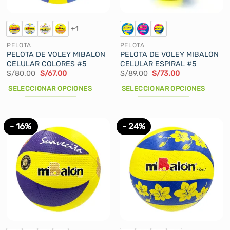
en
la
+1
página
de
PELOTA
PELOTA
producto
PELOTA DE VOLEY MIBALON
PELOTA DE VOLEY MIBALON
CELULAR COLORES #5
CELULAR ESPIRAL #5
El
El
El
El
S/
80.00
S/
67.00
S/
89.00
S/
73.00
precio
precio
precio
precio
original
actual
original
actual
SELECCIONAR OPCIONES
SELECCIONAR OPCIONES
era:
es:
era:
es:
S/80.00.
S/67.00.
S/89.00.
S/73.00.
Este
Este
producto
producto
tiene
tiene
- 16%
- 24%
múltiples
múltiples
variantes.
variantes.
Las
Las
opciones
opciones
se
se
pueden
pueden
elegir
elegir
en
en
la
la