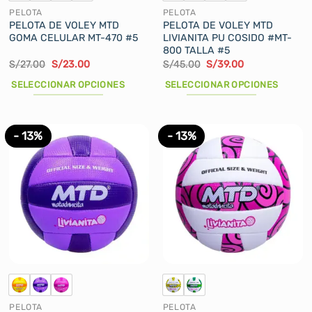
de
de
PELOTA
PELOTA
producto
producto
PELOTA DE VOLEY MTD
PELOTA DE VOLEY MTD
GOMA CELULAR MT-470 #5
LIVIANITA PU COSIDO #MT-
800 TALLA #5
El
El
El
El
S/
27.00
S/
23.00
S/
45.00
S/
39.00
precio
precio
precio
precio
original
actual
original
actual
SELECCIONAR OPCIONES
SELECCIONAR OPCIONES
era:
es:
era:
es:
S/27.00.
S/23.00.
S/45.00.
S/39.00.
Este
Este
producto
producto
tiene
tiene
- 13%
- 13%
múltiples
múltiples
variantes.
variantes.
Las
Las
opciones
opciones
se
se
pueden
pueden
elegir
elegir
en
en
la
la
página
página
de
de
PELOTA
PELOTA