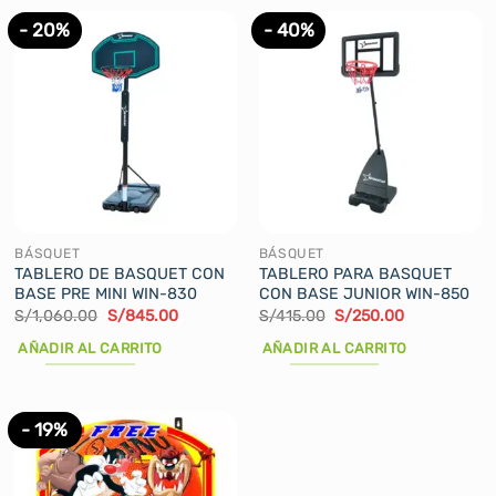
producto
tiene
- 20%
- 40%
múltiples
variantes.
Las
opciones
se
pueden
elegir
en
la
BÁSQUET
BÁSQUET
página
TABLERO DE BASQUET CON
TABLERO PARA BASQUET
BASE PRE MINI WIN-830
CON BASE JUNIOR WIN-850
de
El
El
El
El
S/
1,060.00
S/
845.00
S/
415.00
S/
250.00
producto
precio
precio
precio
precio
original
actual
original
actual
AÑADIR AL CARRITO
AÑADIR AL CARRITO
era:
es:
era:
es:
S/1,060.00.
S/845.00.
S/415.00.
S/250.00.
- 19%