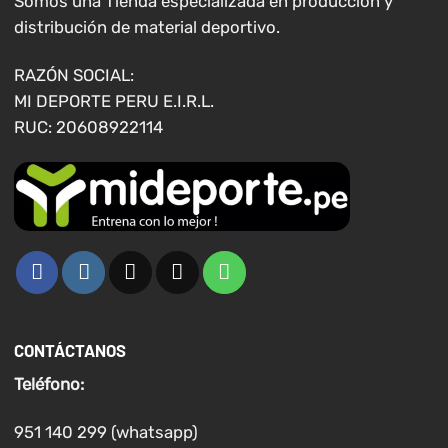
Somos una Tienda especializada en producción y
pueden
distribución de material deportivo.
elegir
en
RAZÓN SOCIAL:
la
MI DEPORTE PERU E.I.R.L.
página
RUC: 20608922114
de
producto
CONTÁCTANOS
Teléfono:
951 140 299 (whatsapp)