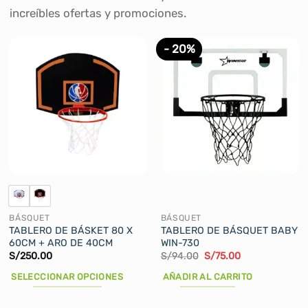
increíbles ofertas y promociones.
- 20%
BÁSQUET
BÁSQUET
TABLERO DE BÁSKET 80 X
TABLERO DE BÁSQUET BABY
60CM + ARO DE 40CM
WIN-730
El
El
S/
250.00
S/
94.00
S/
75.00
precio
precio
original
actual
SELECCIONAR OPCIONES
AÑADIR AL CARRITO
era:
es:
S/94.00.
S/75.00.
Este