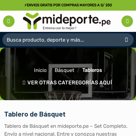
Saltar
⚡ENVIOS GRATIS POR COMPRAS MAYORES A S/ 250
al
contenido
Buscar
por:
Inicio
/
Básquet
/
Tableros
VER OTRAS CATEREGORÍAS AQUÍ
Tablero de Básquet
Tablero de Básquet en mideporte.pe – Set Completo.
Envío a nivel nacional. Entre y conozca nuestras