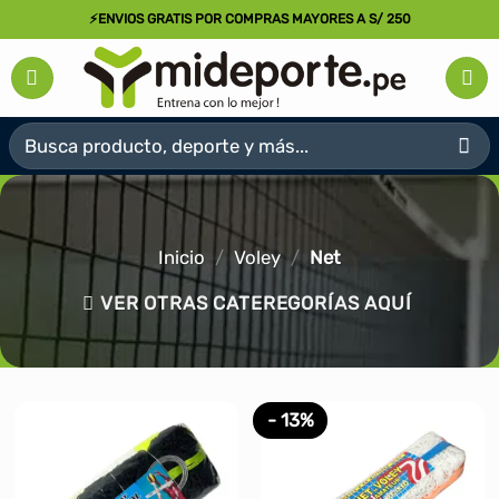
Saltar
⚡ENVIOS GRATIS POR COMPRAS MAYORES A S/ 250
al
contenido
Buscar
por:
Inicio
/
Voley
/
Net
VER OTRAS CATEREGORÍAS AQUÍ
- 13%