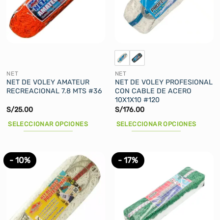
se
se
pueden
pueden
elegir
elegir
en
en
la
la
página
página
de
de
NET
NET
producto
producto
NET DE VOLEY AMATEUR
NET DE VOLEY PROFESIONAL
RECREACIONAL 7.8 MTS #36
CON CABLE DE ACERO
10X1X10 #120
S/
25.00
S/
176.00
SELECCIONAR OPCIONES
SELECCIONAR OPCIONES
Este
Este
producto
producto
tiene
tiene
- 10%
- 17%
múltiples
múltiples
variantes.
variantes.
Las
Las
opciones
opciones
se
se