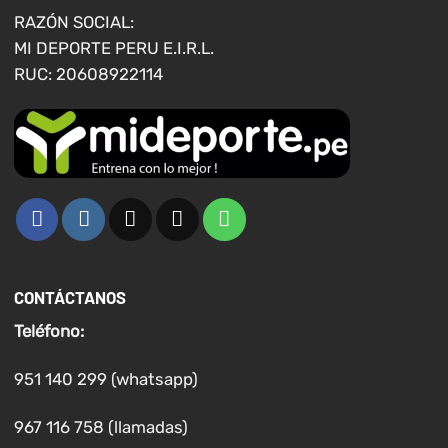
en
en
RAZÓN SOCIAL:
la
la
MI DEPORTE PERU E.I.R.L.
página
página
RUC: 20608922114
de
de
producto
producto
CONTÁCTANOS
Teléfono:
951 140 299 (whatsapp)
967 116 758 (llamadas)