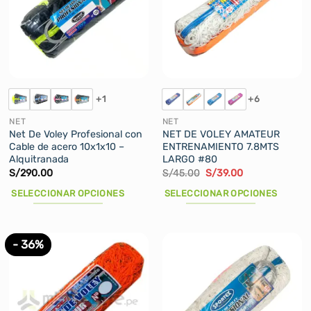
+1
+6
NET
NET
Net De Voley Profesional con
NET DE VOLEY AMATEUR
Cable de acero 10x1x10 –
ENTRENAMIENTO 7.8MTS
Alquitranada
LARGO #80
El
El
S/
290.00
S/
45.00
S/
39.00
precio
precio
original
actual
SELECCIONAR OPCIONES
SELECCIONAR OPCIONES
era:
es:
S/45.00.
S/39.00.
Este
Este
producto
producto
tiene
tiene
- 36%
múltiples
múltiples
variantes.
variantes.
Las
Las
opciones
opciones