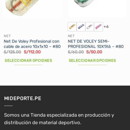
pueden
pueden
elegir
elegir
en
en
la
la
+6
página
página
de
de
NET
NET
producto
producto
Net De Voley Profesional con
NET DE VOLEY SEMI-
cable de acero 10x1x10 – #80
PROFESIONAL 10X1X6 – #80
El
El
El
El
S/
125.00
S/
112.00
S/
60.00
S/
50.00
precio
precio
precio
precio
original
actual
original
actual
SELECCIONAR OPCIONES
SELECCIONAR OPCIONES
era:
es:
era:
es:
S/125.00.
S/112.00.
S/60.00.
S/50.00.
Este
Este
producto
producto
tiene
tiene
múltiples
múltiples
variantes.
variantes.
MIDEPORTE.PE
Las
Las
opciones
opciones
se
se
Somos una Tienda especializada en producción y
pueden
pueden
distribución de material deportivo.
elegir
elegir