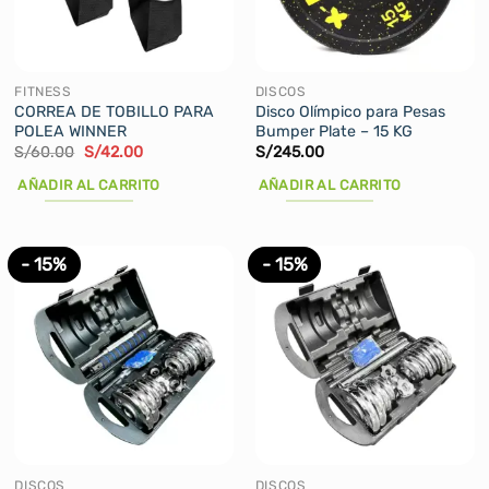
pueden
pueden
elegir
elegir
en
en
la
la
FITNESS
DISCOS
página
página
CORREA DE TOBILLO PARA
Disco Olímpico para Pesas
POLEA WINNER
Bumper Plate – 15 KG
de
de
El
El
S/
60.00
S/
42.00
S/
245.00
producto
producto
precio
precio
original
actual
AÑADIR AL CARRITO
AÑADIR AL CARRITO
era:
es:
S/60.00.
S/42.00.
- 15%
- 15%
DISCOS
DISCOS