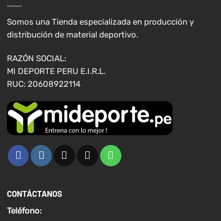
pueden
elegir
Somos una Tienda especializada en producción y
en
distribución de material deportivo.
la
página
RAZÓN SOCIAL:
de
MI DEPORTE PERU E.I.R.L.
producto
RUC: 20608922114
CONTÁCTANOS
Teléfono: