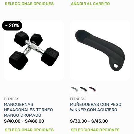
precios:
SELECCIONAR OPCIONES
AÑADIR AL CARRITO
desde
S/145.00
Este
hasta
producto
S/155.00
tiene
- 20%
múltiples
variantes.
Las
opciones
se
pueden
elegir
en
la
página
de
FITNESS
FITNESS
producto
MANCUERNAS
MUÑEQUERAS CON PESO
HEXAGONALES TORNEO
WINNER CON AGUJERO
MANGO CROMADO
Rango
Rango
S/
40.00
-
S/
480.00
S/
30.00
-
S/
43.00
de
de
precios:
precios:
SELECCIONAR OPCIONES
SELECCIONAR OPCIONES
desde
desde