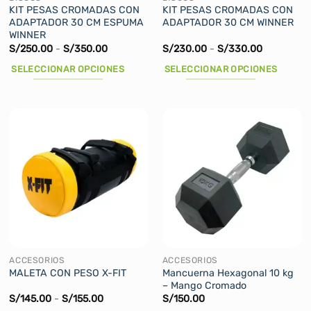
KIT PESAS CROMADAS CON
KIT PESAS CROMADAS CON
ADAPTADOR 30 CM ESPUMA
ADAPTADOR 30 CM WINNER
WINNER
Rango
Rango
S/
250.00
-
S/
350.00
S/
230.00
-
S/
330.00
de
de
precios:
precios:
SELECCIONAR OPCIONES
SELECCIONAR OPCIONES
desde
desde
S/250.00
S/230.00
Este
Este
hasta
hasta
producto
producto
S/350.00
S/330.00
tiene
tiene
múltiples
múltiples
variantes.
variantes.
Las
Las
opciones
opciones
se
se
pueden
pueden
elegir
elegir
en
en
la
la
ACCESORIOS
ACCESORIOS
página
página
Mancuerna Hexagonal 10 kg
MALETA CON PESO X-FIT
– Mango Cromado
de
de
Rango
S/
145.00
-
S/
155.00
S/
150.00
producto
producto
de