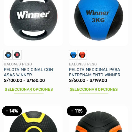
variantes.
variantes.
Las
Las
opciones
opciones
se
se
pueden
pueden
elegir
elegir
en
en
la
la
página
página
de
de
BALONES PESO
BALONES PESO
producto
producto
PELOTA MEDICINAL CON
PELOTA MEDICINAL PARA
ASAS WINNER
ENTRENAMIENTO WINNER
Rango
Rango
S/
100.00
-
S/
160.00
S/
60.00
-
S/
199.00
de
de
precios:
precios:
SELECCIONAR OPCIONES
SELECCIONAR OPCIONES
desde
desde
S/100.00
S/60.00
Este
Este
hasta
hasta
producto
producto
S/160.00
S/199.00
tiene
tiene
- 14%
- 11%
múltiples
múltiples
variantes.
variantes.
Las
Las