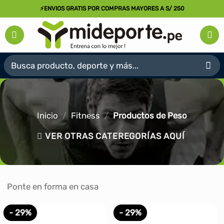
Saltar
⚡ENVIOS GRATIS POR COMPRAS MAYORES A S/ 250
al
contenido
Buscar
por:
Inicio
/
Fitness
/
Productos de Peso
VER OTRAS CATEREGORÍAS AQUÍ
Ponte en forma en casa
- 29%
- 29%