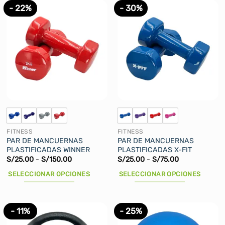
tiene
tiene
- 22%
- 30%
múltiples
múltiples
variantes.
variantes.
Las
Las
opciones
opciones
se
se
pueden
pueden
elegir
elegir
en
en
la
la
página
página
de
de
FITNESS
FITNESS
producto
producto
PAR DE MANCUERNAS
PAR DE MANCUERNAS
PLASTIFICADAS WINNER
PLASTIFICADAS X-FIT
Rango
Rango
S/
25.00
-
S/
150.00
S/
25.00
-
S/
75.00
de
de
precios:
precios:
SELECCIONAR OPCIONES
SELECCIONAR OPCIONES
desde
desde
S/25.00
S/25.00
Este
Este
hasta
hasta
producto
producto
S/150.00
S/75.00
tiene
tiene
- 11%
- 25%
múltiples
múltiples