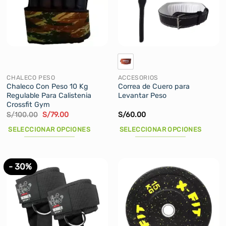
CHALECO PESO
ACCESORIOS
Chaleco Con Peso 10 Kg
Correa de Cuero para
Regulable Para Calistenia
Levantar Peso
Crossfit Gym
El
El
S/
100.00
S/
79.00
S/
60.00
precio
precio
original
actual
SELECCIONAR OPCIONES
SELECCIONAR OPCIONES
era:
es:
S/100.00.
S/79.00.
Este
Este
producto
producto
tiene
tiene
- 30%
múltiples
múltiples
variantes.
variantes.
Las
Las
opciones
opciones
se
se