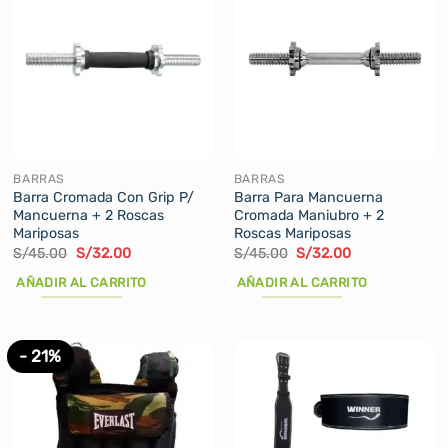
BARRAS
BARRAS
Barra Cromada Con Grip P/
Barra Para Mancuerna
Mancuerna + 2 Roscas
Cromada Maniubro + 2
Mariposas
Roscas Mariposas
El
El
El
El
S/
45.00
S/
32.00
S/
45.00
S/
32.00
precio
precio
precio
precio
original
actual
original
actual
AÑADIR AL CARRITO
AÑADIR AL CARRITO
era:
es:
era:
es:
S/45.00.
S/32.00.
S/45.00.
S/32.00.
- 21%