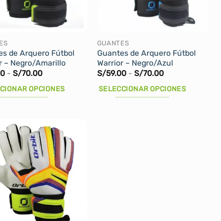
pueden
elegir
en
la
ES
GUANTES
s de Arquero Fútbol
Guantes de Arquero Fútbol
página
r – Negro/Amarillo
Warrior – Negro/Azul
de
Rango
Rango
00
-
S/
70.00
S/
59.00
-
S/
70.00
producto
de
de
precios:
precios:
CIONAR OPCIONES
SELECCIONAR OPCIONES
desde
desde
S/59.00
S/59.00
Este
hasta
hasta
cto
producto
S/70.00
S/70.00
tiene
les
múltiples
tes.
variantes.
Las
nes
opciones
se
n
pueden
elegir