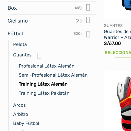
pueden
Box
(68)
elegir
en
Ciclismo
(21)
la
GUANTES
Guantes de 
página
Fútbol
(300)
Warrior – Az
de
S/
67.00
Pelota
producto
SELECCIONA
Guantes
Este
Profesional Látex Alemán
producto
Semi-Profesional Látex Alemán
tiene
múltiples
Training Látex Alemán
variantes.
Training Látex Pakistán
Las
Arcos
opciones
se
Árbitro
pueden
Baby Fútbol
elegir