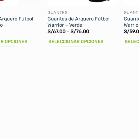
en
en
la
la
GUANTES
GUANT
Arquero Fútbol
Guantes de Arquero Fútbol
Guante
página
página
jo
Warrior – Verde
Warrio
de
de
Rango
S/
67.00
-
S/
76.00
S/
59.
producto
produ
de
precios:
R OPCIONES
SELECCIONAR OPCIONES
SELEC
desde
S/67.00
Este
Este
hasta
producto
produ
S/76.00
tiene
tiene
múltiples
múltip
variantes.
varian
Las
Las
opciones
opcio
se
se
pueden
puede
elegir
elegir
en
en
la
la