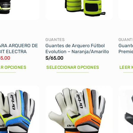
GUANTES
GUANT
ARA ARQUERO DE
Guantes de Arquero Fútbol
Guante
IT ELECTRA
Evolution – Naranja/Amarillo
Premie
El
5.00
S/
65.00
cio
precio
ginal
actual
R OPCIONES
SELECCIONAR OPCIONES
LEER 
:
es:
2.90.
S/45.00.
Este
producto
tiene
múltiples
variantes.
Las
opciones
se