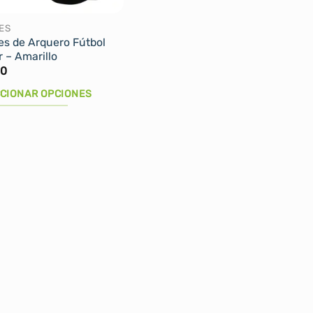
en
la
ES
s de Arquero Fútbol
página
r – Amarillo
de
00
cto
producto
CIONAR OPCIONES
cto
les
tes.
nes
n