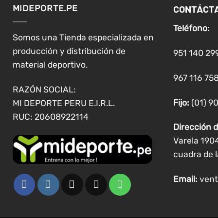
CONTÁCT
MIDEPORTE.PE
Teléfono:
Somos una Tienda especializada en
producción y distribución de
951 140 29
material deportivo.
967 116 758
RAZÓN SOCIAL:
Fijo:
(01) 9
MI DEPORTE PERU E.I.R.L.
RUC: 20608922114
Dirección d
Varela 190
cuadra de l
Email:
vent