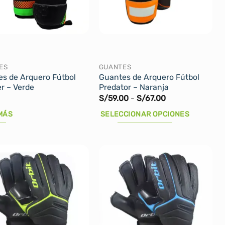
ES
GUANTES
s de Arquero Fútbol
Guantes de Arquero Fútbol
r – Verde
Predator – Naranja
Rango
S/
59.00
-
S/
67.00
de
precios:
MÁS
SELECCIONAR OPCIONES
desde
S/59.00
Este
hasta
producto
S/67.00
tiene
múltiples
variantes.
Las
opciones
se