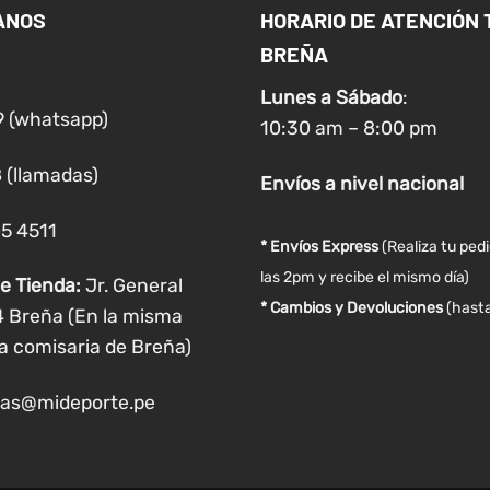
ANOS
HORARIO DE ATENCIÓN 
BREÑA
Lunes a
Sábado
:
9 (whatsapp)
10:30 am – 8:00 pm
 (llamadas)
Envíos
a nivel
nacional
05 4511
* Envíos Express
(Realiza tu ped
las 2pm y recibe el mismo día)
e Tienda:
Jr. General
* Cambios y Devoluciones
(hasta
4 Breña (En la misma
a comisaria de Breña)
as@mideporte.pe