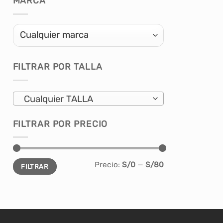
MARCA
página
de
producto
FILTRAR POR TALLA
Cualquier TALLA
FILTRAR POR PRECIO
Precio
Precio
Precio:
S/0
—
S/80
FILTRAR
mínimo
máximo