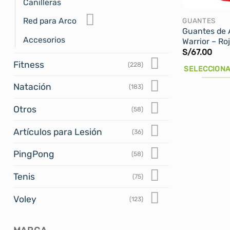
Canilleras
en
la
Red para Arco
GUANTES
Guantes de 
página
Accesorios
Warrior – Ro
de
S/
67.00
producto
Fitness
(228)
SELECCIONA
Este
Natación
(183)
producto
Otros
tiene
(58)
múltiples
Artículos para Lesión
(36)
variantes.
Las
PingPong
(58)
opciones
se
Tenis
(75)
pueden
Voley
elegir
(123)
en
la