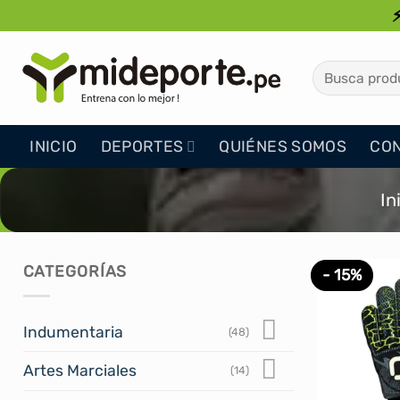
Saltar
al
contenido
Buscar
por:
INICIO
DEPORTES
QUIÉNES SOMOS
CO
In
CATEGORÍAS
- 15%
Indumentaria
(48)
Artes Marciales
(14)