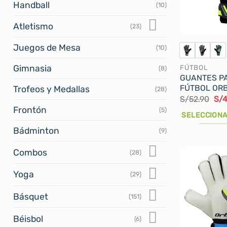
Handball
(10)
Atletismo
(23)
Juegos de Mesa
(10)
Gimnasia
FÚTBOL
(8)
GUANTES P
FÚTBOL ORB
Trofeos y Medallas
(28)
El
S/
52.90
S/
4
pre
Frontón
(5)
ori
SELECCIONA
era
S/5
Este
Bádminton
(9)
producto
Combos
(28)
tiene
múltiples
Yoga
(29)
variantes.
Las
Básquet
(151)
opciones
Béisbol
se
(6)