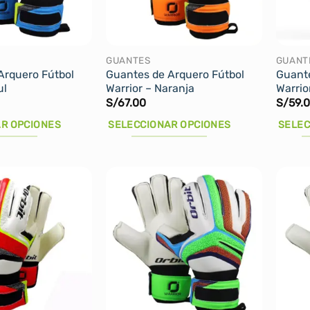
pueden
elegir
en
la
GUANTES
GUANT
Arquero Fútbol
Guantes de Arquero Fútbol
Guante
página
ul
Warrior – Naranja
Warrio
de
S/
67.00
S/
59.
producto
R OPCIONES
SELECCIONAR OPCIONES
SELEC
Este
Este
producto
produ
tiene
tiene
múltiples
múltip
variantes.
varian
Las
Las
opciones
opcio
se
se
pueden
puede
elegir
elegir