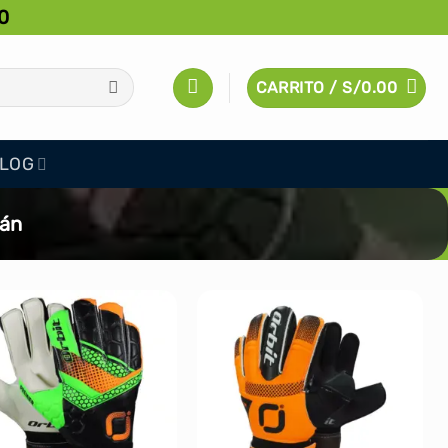
0
CARRITO /
S/
0.00
LOG
mán