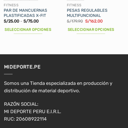
de
de
FITNESS
FITNESS
producto
producto
PAR DE MANCUERNAS
PESAS REGULABLES
PLASTIFICADAS X-FIT
MULTIFUNCIONAL
Rango
El
El
S/
25.00
-
S/
75.00
S/
179.90
S/
162.00
de
precio
precio
precios:
original
actual
SELECCIONAR OPCIONES
SELECCIONAR OPCIONES
desde
era:
es:
S/25.00
S/179.90.
S/162.00.
Este
Este
hasta
producto
producto
S/75.00
tiene
tiene
múltiples
múltiples
variantes.
variantes.
MIDEPORTE.PE
Las
Las
opciones
opciones
se
se
Somos una Tienda especializada en producción y
pueden
pueden
distribución de material deportivo.
elegir
elegir
en
en
RAZÓN SOCIAL:
la
la
MI DEPORTE PERU E.I.R.L.
página
página
RUC: 20608922114
de
de
producto
producto