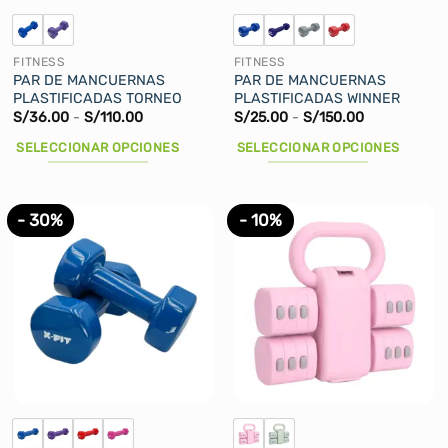
la
página
de
FITNESS
FITNESS
producto
PAR DE MANCUERNAS
PAR DE MANCUERNAS
PLASTIFICADAS TORNEO
PLASTIFICADAS WINNER
Rango
Rango
S/
36.00
-
S/
110.00
S/
25.00
-
S/
150.00
de
de
precios:
precios:
SELECCIONAR OPCIONES
SELECCIONAR OPCIONES
desde
desde
S/36.00
S/25.00
Este
Este
hasta
hasta
producto
producto
S/110.00
S/150.00
tiene
tiene
- 30%
- 10%
múltiples
múltiples
variantes.
variantes.
Las
Las
opciones
opciones
se
se
pueden
pueden
elegir
elegir
en
en
la
la
página
página