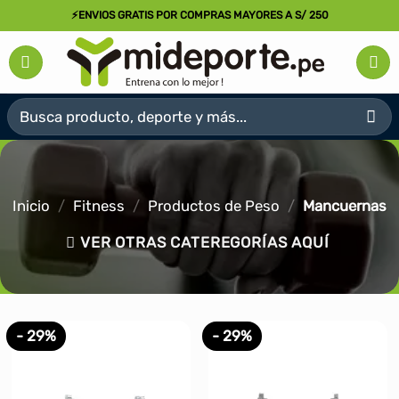
Saltar
⚡ENVIOS GRATIS POR COMPRAS MAYORES A S/ 250
al
contenido
Buscar
por:
Inicio
/
Fitness
/
Productos de Peso
/
Mancuernas
VER OTRAS CATEREGORÍAS AQUÍ
- 29%
- 29%