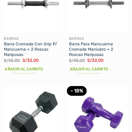
BARRAS
BARRAS
Barra Cromada Con Grip P/
Barra Para Mancuerna
Mancuerna + 2 Roscas
Cromada Maniubro + 2
Mariposas
Roscas Mariposas
El
El
El
El
S/
45.00
S/
32.00
S/
45.00
S/
32.00
precio
precio
precio
precio
original
actual
original
actual
AÑADIR AL CARRITO
AÑADIR AL CARRITO
era:
es:
era:
es:
S/45.00.
S/32.00.
S/45.00.
S/32.00.
- 18%