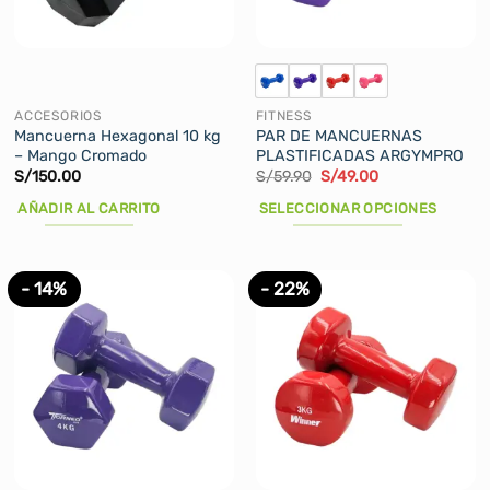
ACCESORIOS
FITNESS
Mancuerna Hexagonal 10 kg
PAR DE MANCUERNAS
– Mango Cromado
PLASTIFICADAS ARGYMPRO
El
El
S/
150.00
S/
59.90
S/
49.00
precio
precio
original
actual
AÑADIR AL CARRITO
SELECCIONAR OPCIONES
era:
es:
S/59.90.
S/49.00.
Este
producto
tiene
- 14%
- 22%
múltiples
variantes.
Las
opciones
se
pueden
elegir
en