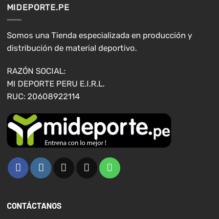
MIDEPORTE.PE
Las
opciones
se
Somos una Tienda especializada en producción y
pueden
distribución de material deportivo.
elegir
en
RAZÓN SOCIAL:
la
MI DEPORTE PERU E.I.R.L.
página
RUC: 20608922114
de
producto
CONTÁCTANOS