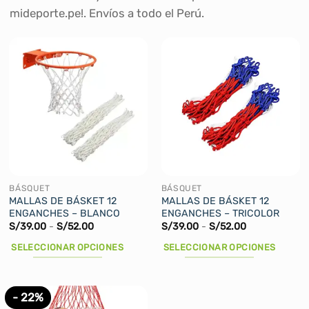
mideporte.pe!. Envíos a todo el Perú.
BÁSQUET
BÁSQUET
MALLAS DE BÁSKET 12
MALLAS DE BÁSKET 12
ENGANCHES – BLANCO
ENGANCHES – TRICOLOR
Rango
Rango
S/
39.00
-
S/
52.00
S/
39.00
-
S/
52.00
de
de
precios:
precios:
SELECCIONAR OPCIONES
SELECCIONAR OPCIONES
desde
desde
S/39.00
S/39.00
Este
Este
hasta
hasta
producto
producto
S/52.00
S/52.00
tiene
tiene
- 22%