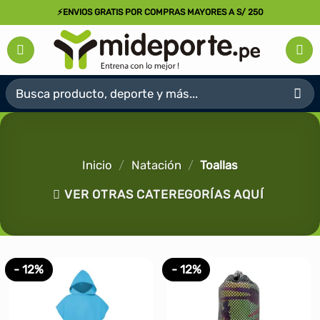
Saltar
⚡ENVIOS GRATIS POR COMPRAS MAYORES A S/ 250
al
contenido
Buscar
por:
Inicio
/
Natación
/
Toallas
VER OTRAS CATEREGORÍAS AQUÍ
- 12%
- 12%