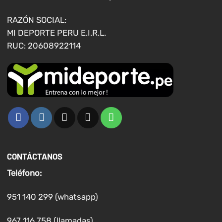
elegir
en
RAZÓN SOCIAL:
la
MI DEPORTE PERU E.I.R.L.
página
RUC: 20608922114
de
producto
CONTÁCTANOS
Teléfono:
951 140 299 (whatsapp)
967 116 758 (llamadas)