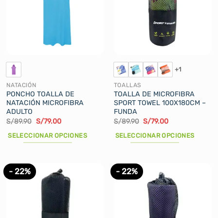
+1
NATACIÓN
TOALLAS
PONCHO TOALLA DE
TOALLA DE MICROFIBRA
NATACIÓN MICROFIBRA
SPORT TOWEL 100X180CM –
ADULTO
FUNDA
El
El
El
El
S/
89.90
S/
79.00
S/
89.90
S/
79.00
precio
precio
precio
precio
original
actual
original
actual
SELECCIONAR OPCIONES
SELECCIONAR OPCIONES
era:
es:
era:
es:
S/89.90.
S/79.00.
S/89.90.
S/79.00.
Este
Este
producto
producto
tiene
tiene
- 22%
- 22%
múltiples
múltiples
variantes.
variantes.
Las
Las
opciones
opciones