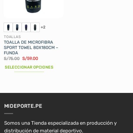
pueden
pueden
elegir
elegir
en
en
la
la
+2
página
página
de
de
TOALLAS
producto
producto
TOALLA DE MICROFIBRA
SPORT TOWEL 80X180CM –
FUNDA
El
El
S/
75.00
S/
59.00
precio
precio
original
actual
SELECCIONAR OPCIONES
era:
es:
S/75.00.
S/59.00.
Este
producto
tiene
múltiples
variantes.
MIDEPORTE.PE
Las
opciones
se
Somos una Tienda especializada en producción y
pueden
distribución de material deportivo.