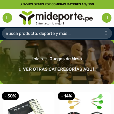
Saltar
⚡ENVIOS GRATIS POR COMPRAS MAYORES A S/ 250
al
contenido
Buscar
por:
Inicio
/
Juegos de Mesa
VER OTRAS CATEREGORÍAS AQUÍ
- 30%
- 14%