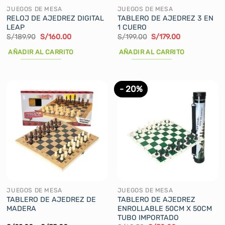
JUEGOS DE MESA
JUEGOS DE MESA
RELOJ DE AJEDREZ DIGITAL
TABLERO DE AJEDREZ 3 EN
LEAP
1 CUERO
El
El
El
El
S/
189.90
S/
160.00
S/
199.00
S/
179.00
precio
precio
precio
precio
original
actual
original
actual
AÑADIR AL CARRITO
AÑADIR AL CARRITO
era:
es:
era:
es:
S/189.90.
S/160.00.
S/199.00.
S/179.00.
- 20%
JUEGOS DE MESA
JUEGOS DE MESA
TABLERO DE AJEDREZ DE
TABLERO DE AJEDREZ
MADERA
ENROLLABLE 50CM X 50CM
TUBO IMPORTADO