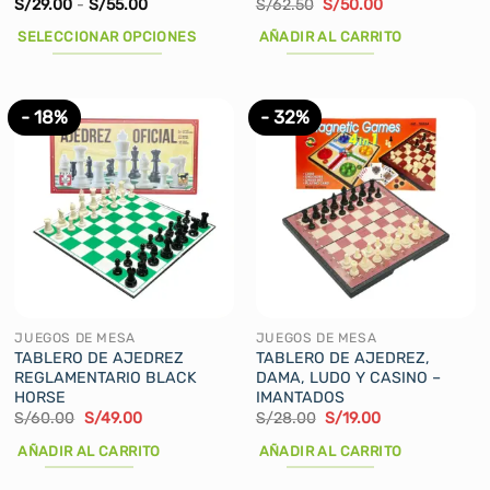
Rango
El
El
S/
29.00
-
S/
55.00
S/
62.50
S/
50.00
de
precio
precio
precios:
original
actual
SELECCIONAR OPCIONES
AÑADIR AL CARRITO
desde
era:
es:
S/29.00
S/62.50.
S/50.00.
Este
hasta
producto
S/55.00
tiene
- 18%
- 32%
múltiples
variantes.
Las
opciones
se
pueden
elegir
en
la
JUEGOS DE MESA
JUEGOS DE MESA
página
TABLERO DE AJEDREZ
TABLERO DE AJEDREZ,
REGLAMENTARIO BLACK
DAMA, LUDO Y CASINO –
de
HORSE
IMANTADOS
producto
El
El
El
El
S/
60.00
S/
49.00
S/
28.00
S/
19.00
precio
precio
precio
precio
original
actual
original
actual
AÑADIR AL CARRITO
AÑADIR AL CARRITO
era:
es:
era:
es:
S/60.00.
S/49.00.
S/28.00.
S/19.00.