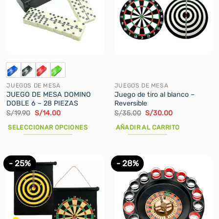
JUEGOS DE MESA
JUEGOS DE MESA
JUEGO DE MESA DOMINO
Juego de tiro al blanco –
DOBLE 6 – 28 PIEZAS
Reversible
El
El
El
El
S/
19.90
S/
14.00
S/
35.00
S/
30.00
precio
precio
precio
precio
original
actual
original
actual
SELECCIONAR OPCIONES
AÑADIR AL CARRITO
era:
es:
era:
es:
S/19.90.
S/14.00.
S/35.00.
S/30.00.
Este
producto
tiene
- 25%
- 28%
múltiples
variantes.
Las
opciones
se