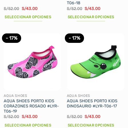
T06-18
producto
producto
El
El
El
El
S/
52.00
S/
43.00
S/
52.00
S/
43.00
precio
precio
precio
precio
original
actual
original
actual
SELECCIONAR OPCIONES
SELECCIONAR OPCIONES
era:
es:
era:
es:
S/52.00.
S/43.00.
S/52.00.
S/43.00.
Este
Este
producto
producto
tiene
tiene
- 17%
- 17%
múltiples
múltiples
variantes.
variantes.
Las
Las
opciones
opciones
se
se
pueden
pueden
elegir
elegir
en
en
la
la
AQUA SHOES
AQUA SHOES
página
página
AQUA SHOES PORTO KIDS
AQUA SHOES PORTO KIDS
CORAZONES ROSADO #LYR-
DINOSAURIO #LYR-T06-17
de
de
T06-19
producto
producto
El
El
El
El
S/
52.00
S/
43.00
S/
52.00
S/
43.00
precio
precio
precio
precio
original
actual
original
actual
SELECCIONAR OPCIONES
SELECCIONAR OPCIONES