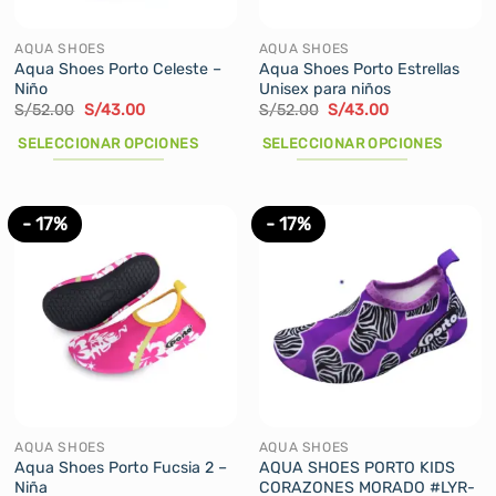
en
en
la
la
AQUA SHOES
AQUA SHOES
página
página
Aqua Shoes Porto Celeste –
Aqua Shoes Porto Estrellas
Niño
Unisex para niños
de
de
El
El
El
El
S/
52.00
S/
43.00
S/
52.00
S/
43.00
producto
producto
precio
precio
precio
precio
original
actual
original
actual
SELECCIONAR OPCIONES
SELECCIONAR OPCIONES
era:
es:
era:
es:
S/52.00.
S/43.00.
S/52.00.
S/43.00.
Este
Este
producto
producto
tiene
tiene
- 17%
- 17%
múltiples
múltiples
variantes.
variantes.
Las
Las
opciones
opciones
se
se
pueden
pueden
elegir
elegir
en
en
la
la
AQUA SHOES
AQUA SHOES
página
página
Aqua Shoes Porto Fucsia 2 –
AQUA SHOES PORTO KIDS
Niña
CORAZONES MORADO #LYR-
de
de