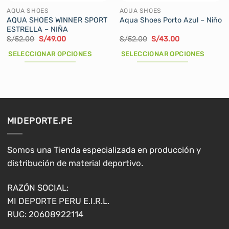
la
la
AQUA SHOES
AQUA SHOES
página
página
AQUA SHOES WINNER SPORT
Aqua Shoes Porto Azul – Niño
ESTRELLA – NIÑA
de
de
El
El
El
El
S/
52.00
S/
49.00
S/
52.00
S/
43.00
producto
producto
precio
precio
precio
precio
original
actual
original
actual
SELECCIONAR OPCIONES
SELECCIONAR OPCIONES
era:
es:
era:
es:
S/52.00.
S/49.00.
S/52.00.
S/43.00.
Este
Este
producto
producto
tiene
tiene
múltiples
múltiples
variantes.
variantes.
MIDEPORTE.PE
Las
Las
opciones
opciones
se
se
Somos una Tienda especializada en producción y
pueden
pueden
distribución de material deportivo.
elegir
elegir
en
en
RAZÓN SOCIAL:
la
la
MI DEPORTE PERU E.I.R.L.
página
página
RUC: 20608922114
de
de
producto
producto