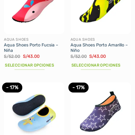
AQUA SHOES
AQUA SHOES
Aqua Shoes Porto Fucsia –
Aqua Shoes Porto Amarillo –
Niña
Niño
El
El
El
El
S/
52.00
S/
43.00
S/
52.00
S/
43.00
precio
precio
precio
precio
original
actual
original
actual
SELECCIONAR OPCIONES
SELECCIONAR OPCIONES
era:
es:
era:
es:
S/52.00.
S/43.00.
S/52.00.
S/43.00.
Este
Este
producto
producto
tiene
tiene
- 17%
- 17%
múltiples
múltiples
variantes.
variantes.
Las
Las
opciones
opciones
se
se
pueden
pueden
elegir
elegir