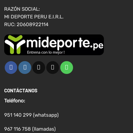
en
RAZÓN SOCIAL:
la
MI DEPORTE PERU E.I.R.L.
página
RUC: 20608922114
de
producto
CONTÁCTANOS
Teléfono:
951 140 299 (whatsapp)
967 116 758 (llamadas)