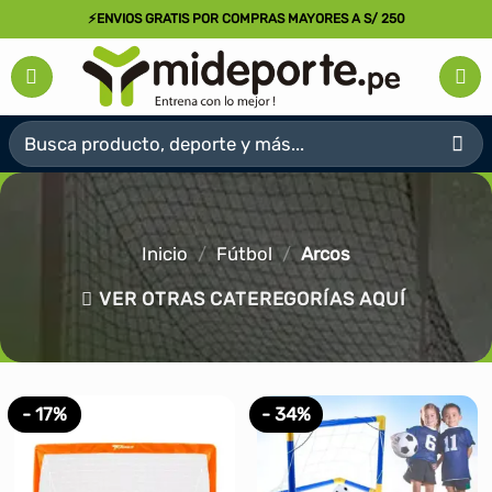
Saltar
⚡ENVIOS GRATIS POR COMPRAS MAYORES A S/ 250
al
contenido
Buscar
por:
Inicio
/
Fútbol
/
Arcos
VER OTRAS CATEREGORÍAS AQUÍ
- 17%
- 34%