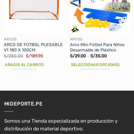
ARCOS
ARCOS
ARCO DE FÚTBOL PLEGABLE
Arco Mini Fútbol Para Niños
V1 180 X 100CM
Desarmable de Plástico
El
El
Rango
S/
230.00
S/
189.90
S/
29.00
-
S/
35.00
precio
precio
de
original
actual
precios:
AÑADIR AL CARRITO
SELECCIONAR OPCIONES
era:
es:
desde
S/230.00.
S/189.90.
S/29.00
Este
hasta
producto
S/35.00
tiene
múltiples
variantes.
MIDEPORTE.PE
Las
opciones
se
Somos una Tienda especializada en producción y
pueden
distribución de material deportivo.
elegir