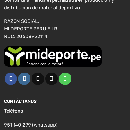
pueden
distribución de material deportivo.
elegir
en
RAZÓN SOCIAL:
la
MI DEPORTE PERU E.I.R.L.
página
RUC: 20608922114
de
producto
CONTÁCTANOS
Teléfono:
951 140 299 (whatsapp)