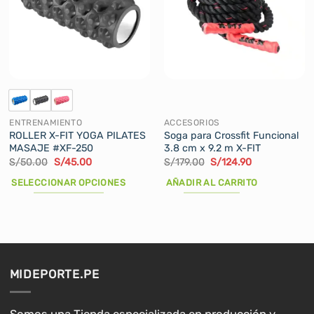
ENTRENAMIENTO
ACCESORIOS
ROLLER X-FIT YOGA PILATES
Soga para Crossfit Funcional
MASAJE #XF-250
3.8 cm x 9.2 m X-FIT
El
El
El
El
S/
50.00
S/
45.00
S/
179.00
S/
124.90
precio
precio
precio
precio
original
actual
original
actual
SELECCIONAR OPCIONES
AÑADIR AL CARRITO
era:
es:
era:
es:
S/50.00.
S/45.00.
S/179.00.
S/124.90.
Este
producto
tiene
múltiples
variantes.
MIDEPORTE.PE
Las
opciones
se
Somos una Tienda especializada en producción y