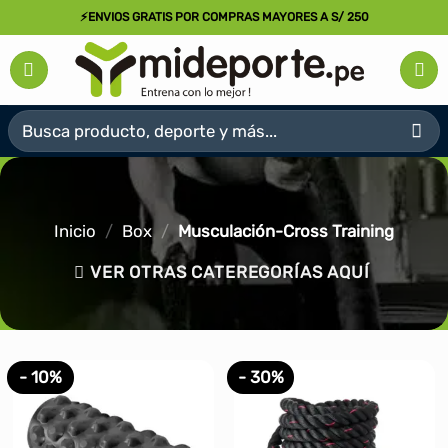
Saltar
⚡ENVIOS GRATIS POR COMPRAS MAYORES A S/ 250
al
contenido
Buscar
por:
Inicio
/
Box
/
Musculación-Cross Training
VER OTRAS CATEREGORÍAS AQUÍ
- 10%
- 30%