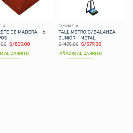
n
pueden
elegir
en
la
SIA
GIMNASIA
ETE DE MADERA – 6
TALLIMETRO C/BALANZA
página
POS
JUNIOR – METAL
de
El
El
El
El
.00
S/
839.00
S/
475.00
S/
379.00
cto
producto
precio
precio
precio
precio
original
actual
original
actual
R AL CARRITO
AÑADIR AL CARRITO
era:
es:
era:
es:
S/900.00.
S/839.00.
S/475.00.
S/379.00.