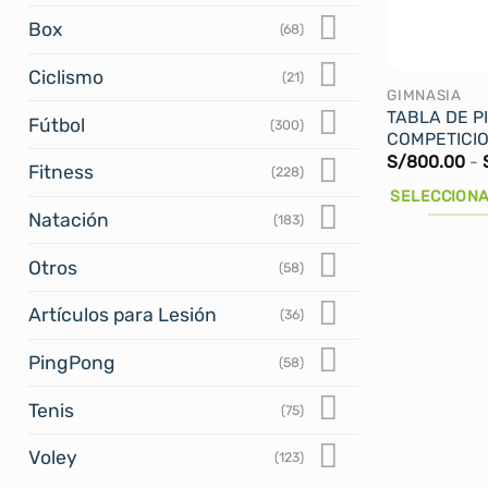
pueden
Box
(68)
elegir
en
Ciclismo
(21)
la
GIMNASIA
TABLA DE P
página
Fútbol
(300)
COMPETICI
de
S/
800.00
-
Fitness
producto
(228)
SELECCIONA
Natación
(183)
Este
producto
Otros
(58)
tiene
múltiples
Artículos para Lesión
(36)
variantes.
PingPong
(58)
Las
opciones
Tenis
(75)
se
pueden
Voley
(123)
elegir