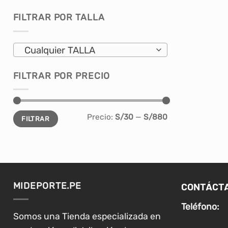
en
FILTRAR POR TALLA
la
página
de
Cualquier TALLA
producto
FILTRAR POR PRECIO
Precio
Precio
Precio:
S/30
—
S/880
FILTRAR
mínimo
máximo
CONTÁCT
MIDEPORTE.PE
Teléfono:
Somos una Tienda especializada en