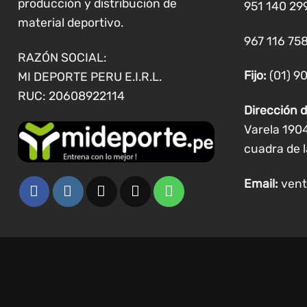
producción y distribución de
951 140 29
material deportivo.
967 116 758
RAZÓN SOCIAL:
Fijo:
(01) 9
MI DEPORTE PERU E.I.R.L.
RUC: 20608922114
Dirección d
Varela 190
cuadra de l
Email:
vent