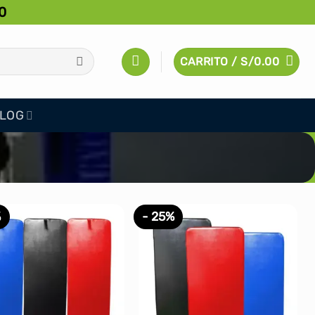
0
CARRITO /
S/
0.00
LOG
%
- 25%