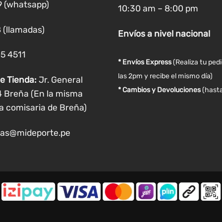
9 (whatsapp)
10:30 am – 8:00 pm
 (llamadas)
Envíos
a nivel
nacional
05 4511
* Envíos Express
(Realiza tu ped
las 2pm y recibe el mismo día)
e Tienda:
Jr. General
* Cambios y Devoluciones
(hasta
4 Breña (En la misma
a comisaria de Breña)
as@mideporte.pe