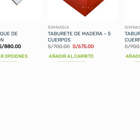
pueden
puede
elegir
elegir
en
en
la
la
GIMNASIA
GIMNA
IQUE DE
TABURETE DE MADERA – 5
TABUR
página
página
ON
CUERPOS
CUER
de
de
Rango
El
El
S/
880.00
S/
700.00
S/
675.00
S/
900
producto
produ
de
precio
precio
precios:
original
actual
R OPCIONES
AÑADIR AL CARRITO
AÑADI
desde
era:
es:
S/800.00
S/700.00.
S/675.00.
hasta
S/880.00