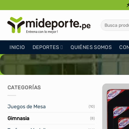
Saltar
al
contenido
Buscar
por:
INICIO
DEPORTES
QUIÉNES SOMOS
CO
CATEGORÍAS
Juegos de Mesa
(10)
Gimnasia
(8)