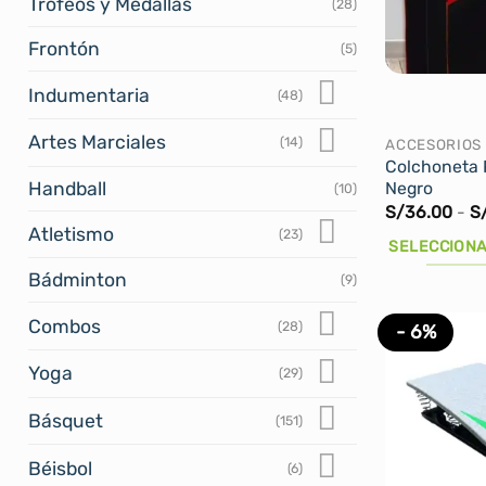
Trofeos y Medallas
(28)
Frontón
(5)
Indumentaria
(48)
Artes Marciales
(14)
ACCESORIOS
Colchoneta 
Handball
Negro
(10)
S/
36.00
-
S
Atletismo
(23)
SELECCIONA
Este
Bádminton
(9)
producto
Combos
(28)
- 6%
tiene
múltiples
Yoga
(29)
variantes.
Las
Básquet
(151)
opciones
Béisbol
se
(6)