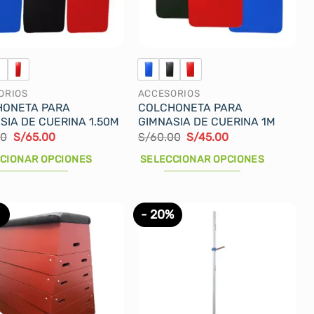
ORIOS
ACCESORIOS
HONETA PARA
COLCHONETA PARA
SIA DE CUERINA 1.50M
GIMNASIA DE CUERINA 1M
El
El
El
El
00
S/
65.00
S/
60.00
S/
45.00
precio
precio
precio
precio
original
actual
original
actual
CIONAR OPCIONES
SELECCIONAR OPCIONES
era:
es:
era:
es:
S/75.00.
S/65.00.
S/60.00.
S/45.00.
Este
cto
producto
- 20%
tiene
les
múltiples
tes.
variantes.
Las
nes
opciones
se