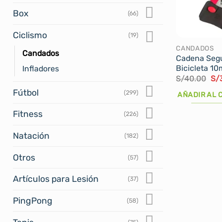
Box
(66)
Ciclismo
(19)
CANDADOS
Candados
Cadena Segu
Bicicleta 1
Infladores
El
S/
40.00
S/
pre
Fútbol
ori
(299)
AÑADIR AL 
era
S/
Fitness
(226)
Natación
(182)
Otros
(57)
Artículos para Lesión
(37)
PingPong
(58)