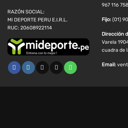
967 116 758
RAZÓN SOCIAL:
Fijo:
(01) 9
MI DEPORTE PERU E.I.R.L.
RUC: 20608922114
Dirección d
Varela 190
cuadra de l
Email:
vent