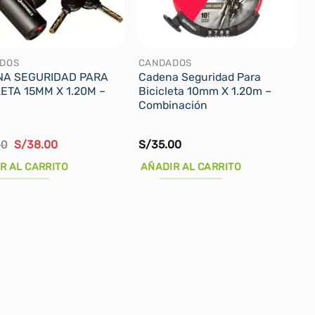
DOS
CANDADOS
A SEGURIDAD PARA
Cadena Seguridad Para
LETA 15MM X 1.20M –
Bicicleta 10mm X 1.20m –
Combinación
El
El
00
S/
38.00
S/
35.00
precio
precio
original
actual
R AL CARRITO
AÑADIR AL CARRITO
era:
es:
S/45.00.
S/38.00.