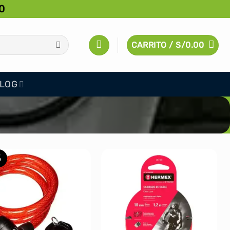
0
CARRITO /
S/
0.00
LOG
%