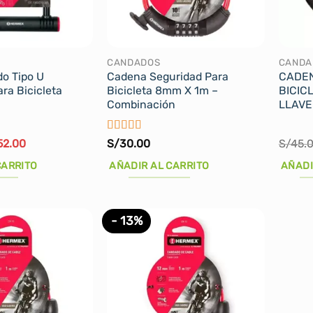
CANDADOS
CANDA
do Tipo U
Cadena Seguridad Para
CADEN
ra Bicicleta
Bicicleta 8mm X 1m –
BICIC
Combinación
LLAVE
Valorado
El
52.00
S/
30.00
S/
45.
cio
precio
con
5
de 5
ginal
actual
CARRITO
AÑADIR AL CARRITO
AÑADI
:
es:
60.00.
S/52.00.
- 13%