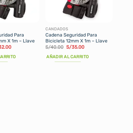
CANDADOS
ridad Para
Cadena Seguridad Para
0mm X 1m – Llave
Bicicleta 12mm X 1m – Llave
El
El
El
32.00
S/
40.00
S/
35.00
cio
precio
precio
precio
ginal
actual
original
actual
CARRITO
AÑADIR AL CARRITO
:
es:
era:
es:
40.00.
S/32.00.
S/40.00.
S/35.00.