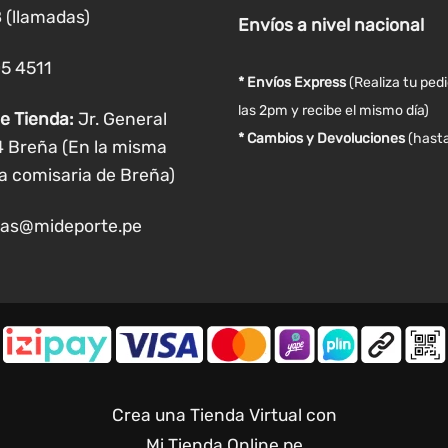
 (llamadas)
Envíos
a nivel
nacional
05 4511
* Envíos Express
(Realiza tu ped
las 2pm y recibe el mismo día)
e Tienda:
Jr. General
* Cambios y Devoluciones
(hasta
4 Breña (En la misma
a comisaria de Breña)
as@mideporte.pe
Crea una Tienda Virtual con
Mi Tienda Online.pe