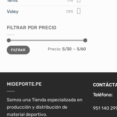
Tenis
(75)
Voley
(121)
FILTRAR POR PRECIO
Precio
Precio
Precio:
S/30
—
S/60
FILTRAR
mínimo
máximo
CONTÁCT
MIDEPORTE.PE
Teléfono:
Somos una Tienda especializada en
producción y distribución de
951 140 29
material deportivo.