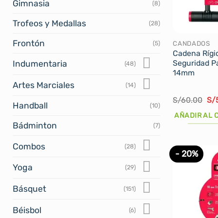
Gimnasia
(8)
Trofeos y Medallas
(28)
Frontón
CANDADOS
(5)
Cadena Rígi
Seguridad Pa
Indumentaria
(48)
14mm
Artes Marciales
(14)
El
S/
60.00
S/
Handball
(10)
pre
ori
AÑADIR AL 
era
Bádminton
(7)
S/
Combos
(28)
- 20%
Yoga
(29)
Básquet
(151)
Béisbol
(6)