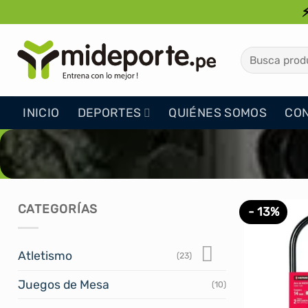
Saltar
al
contenido
Buscar
por:
INICIO
DEPORTES
QUIÉNES SOMOS
CO
CATEGORÍAS
- 13%
Atletismo
(23)
Juegos de Mesa
(10)