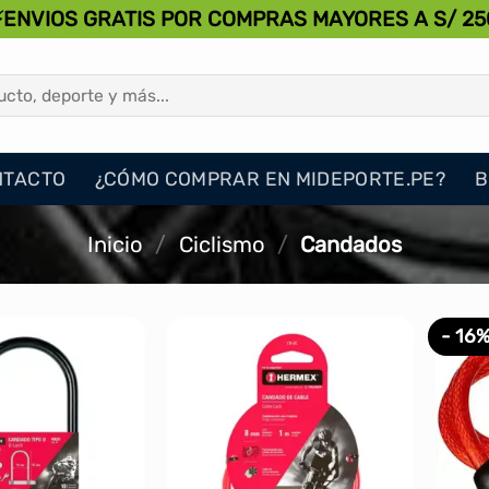
⚡ENVIOS GRATIS POR COMPRAS MAYORES A S/ 25
NTACTO
¿CÓMO COMPRAR EN MIDEPORTE.PE?
B
Inicio
/
Ciclismo
/
Candados
- 16