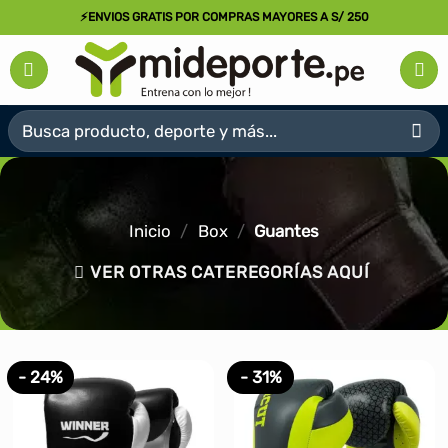
Saltar
⚡ENVIOS GRATIS POR COMPRAS MAYORES A S/ 250
al
contenido
Buscar
por:
Inicio
/
Box
/
Guantes
VER OTRAS CATEREGORÍAS AQUÍ
- 24%
- 31%