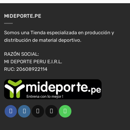
Las
Las
opciones
opciones
MIDEPORTE.PE
se
se
pueden
pueden
elegir
elegir
Somos una Tienda especializada en producción y
en
en
distribución de material deportivo.
la
la
página
página
RAZÓN SOCIAL:
de
de
MI DEPORTE PERU E.I.R.L.
producto
producto
RUC: 20608922114