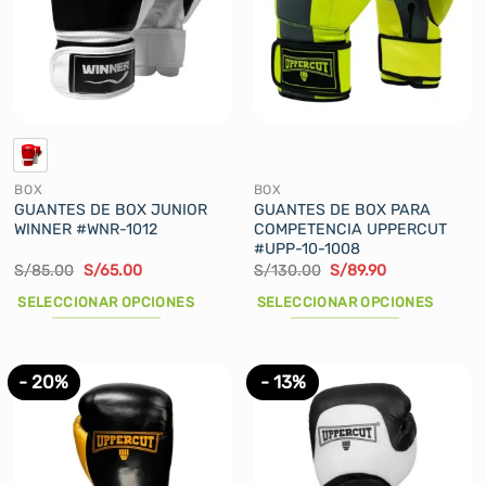
BOX
BOX
GUANTES DE BOX JUNIOR
GUANTES DE BOX PARA
WINNER #WNR-1012
COMPETENCIA UPPERCUT
#UPP-10-1008
El
El
El
El
S/
85.00
S/
65.00
S/
130.00
S/
89.90
precio
precio
precio
precio
original
actual
original
actual
SELECCIONAR OPCIONES
SELECCIONAR OPCIONES
era:
es:
era:
es:
S/85.00.
S/65.00.
S/130.00.
S/89.90.
Este
Este
producto
producto
tiene
tiene
- 20%
- 13%
múltiples
múltiples
variantes.
variantes.
Las
Las
opciones
opciones