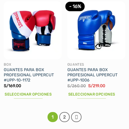
tiene
tiene
- 16%
múltiples
múltiples
variantes.
variantes.
Las
Las
opciones
opciones
se
se
pueden
pueden
elegir
elegir
en
en
la
la
BOX
GUANTES
página
página
GUANTES PARA BOX
GUANTES PARA BOX
PROFESIONAL UPPERCUT
PROFESIONAL UPPERCUT
de
de
#UPP-10-1172
#UPP-1006
producto
producto
El
El
S/
169.00
S/
260.00
S/
219.00
precio
precio
original
actual
SELECCIONAR OPCIONES
SELECCIONAR OPCIONES
era:
es:
S/260.00.
S/219.00.
Este
Este
producto
producto
tiene
tiene
1
2
múltiples
múltiples
variantes.
variantes.