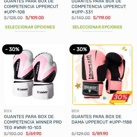
GUANTES PARA BOX DE
GUANTES PARA BOX DE
COMPETENCIA UPPERCUT
COMPETENCIA UPPERCUT
#UPP-108
#UPP-331
El
El
El
El
S/
128.00
S/
109.00
S/
140.00
S/
119.00
precio
precio
precio
precio
original
actual
original
actual
SELECCIONAR OPCIONES
SELECCIONAR OPCIONES
era:
es:
era:
es:
S/128.00.
S/109.00.
S/140.00.
S/119.00.
Este
Este
producto
producto
tiene
tiene
- 30%
- 30%
múltiples
múltiples
variantes.
variantes.
Las
Las
opciones
opciones
se
se
pueden
pueden
elegir
elegir
en
en
la
la
BOX
BOX
página
página
GUANTES PARA BOX DE
GUANTES PARA BOX DE
COMPETENCIA WINNER PRO
DAMA UPPERCUT #UPP-1188
de
de
TEG #WNR-10-103
producto
producto
El
El
El
El
S/
100.00
S/
69.90
S/
129.00
S/
89.90