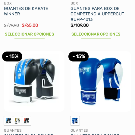
de
de
BOX
BOX
producto
producto
GUANTES DE KARATE
GUANTES PARA BOX DE
WINNER
COMPETENCIA UPPERCUT
#UPP-1013
El
El
S/
79.90
S/
65.00
S/
109.00
precio
precio
original
actual
SELECCIONAR OPCIONES
SELECCIONAR OPCIONES
era:
es:
S/79.90.
S/65.00.
Este
Este
producto
producto
tiene
tiene
- 15%
- 15%
múltiples
múltiples
variantes.
variantes.
Las
Las
opciones
opciones
se
se
pueden
pueden
elegir
elegir
en
en
la
la
página
página
de
de
GUANTES
GUANTES
producto
producto