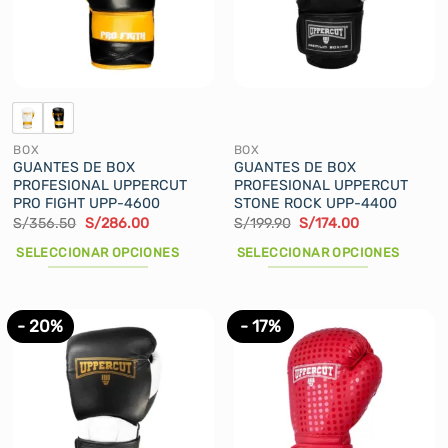
se
se
pueden
pueden
elegir
elegir
en
en
la
la
página
página
de
de
BOX
BOX
producto
producto
GUANTES DE BOX
GUANTES DE BOX
PROFESIONAL UPPERCUT
PROFESIONAL UPPERCUT
PRO FIGHT UPP-4600
STONE ROCK UPP-4400
El
El
El
El
S/
356.50
S/
286.00
S/
199.90
S/
174.00
precio
precio
precio
precio
original
actual
original
actual
SELECCIONAR OPCIONES
SELECCIONAR OPCIONES
era:
es:
era:
es:
S/356.50.
S/286.00.
S/199.90.
S/174.00.
Este
Este
producto
producto
tiene
tiene
- 20%
- 17%
múltiples
múltiples
variantes.
variantes.
Las
Las
opciones
opciones
se
se