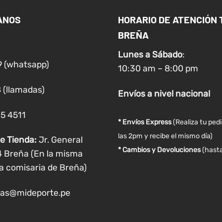
ANOS
HORARIO DE ATENCIÓN 
BREÑA
Lunes a
Sábado
:
9 (whatsapp)
10:30 am – 8:00 pm
 (llamadas)
Envíos
a nivel
nacional
05 4511
* Envíos Express
(Realiza tu ped
las 2pm y recibe el mismo día)
e Tienda:
Jr. General
* Cambios y Devoluciones
(hasta
4 Breña (En la misma
a comisaria de Breña)
as@mideporte.pe