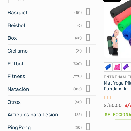
Básquet
(151)
Béisbol
(6)
Box
(68)
Ciclismo
(21)
Fútbol
(300)
Fitness
(228)
ENTRENAMIE
Mat Yoga Pi
Funda x-fit
Natación
(183)
Otros
(58)
Valorado
El
S/
50.00
S/
con
5
de 5
pre
ori
Artículos para Lesión
SELECCIONA
(36)
era
S/
Este
PingPong
(58)
producto