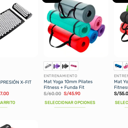
ENTRENAMIENTO
ENTRE
Mat Yoga 10mm Pilates
Mat Yo
PRESIÓN X-FIT
Fitness + Funda Fit
Fitnes
El
El
El
7.00
S/
60.00
S/
45.90
S/
55.
cio
precio
precio
precio
inal
actual
original
actual
CARRITO
SELECCIONAR OPCIONES
SELEC
:
es:
era:
es:
9.90.
S/57.00.
S/60.00.
S/45.90.
Este
Este
producto
produ
tiene
tiene