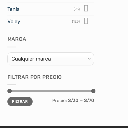
tiene
Tenis
(75)
múltiples
variantes.
Voley
(123)
Las
opciones
MARCA
se
pueden
elegir
en
la
FILTRAR POR PRECIO
página
de
producto
Precio
Precio
Precio:
S/30
—
S/70
FILTRAR
mínimo
máximo