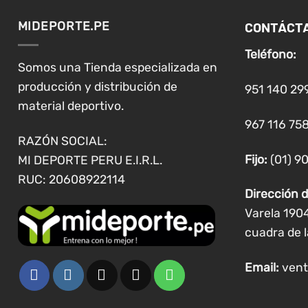
CONTÁCT
MIDEPORTE.PE
Teléfono:
Somos una Tienda especializada en
producción y distribución de
951 140 29
material deportivo.
967 116 758
RAZÓN SOCIAL:
Fijo:
(01) 9
MI DEPORTE PERU E.I.R.L.
RUC: 20608922114
Dirección d
Varela 190
cuadra de l
Email:
vent