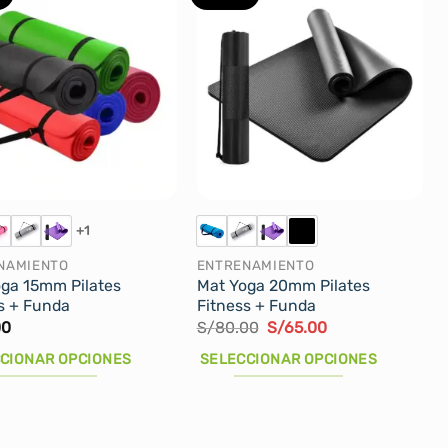
+1
NAMIENTO
ENTRENAMIENTO
ga 15mm Pilates
Mat Yoga 20mm Pilates
s + Funda
Fitness + Funda
El
El
00
S/
80.00
S/
65.00
precio
precio
original
actual
CIONAR OPCIONES
SELECCIONAR OPCIONES
era:
es:
S/80.00.
S/65.00.
Este
cto
producto
tiene