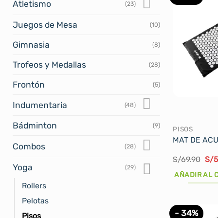
Atletismo
(23)
Juegos de Mesa
(10)
Gimnasia
(8)
Trofeos y Medallas
(28)
Frontón
(5)
Indumentaria
(48)
Bádminton
(9)
PISOS
MAT DE ACU
Combos
(28)
El
S/
69.90
S/
5
pre
Yoga
(29)
orig
AÑADIR AL 
era
Rollers
S/6
Pelotas
- 34%
Pisos