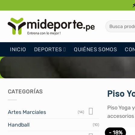
Saltar
al
contenido
Buscar
por:
INICIO
DEPORTES
QUIÉNES SOMOS
CO
Piso Y
CATEGORÍAS
Piso Yoga y
Artes Marciales
(14)
accesorios 
Handball
(10)
- 18%