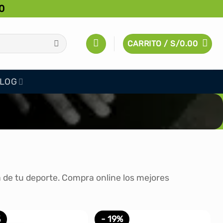
0
CARRITO /
S/
0.00
LOG
a de tu deporte. Compra online los mejores
%
- 19%