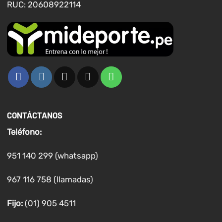
RUC: 20608922114
de
producto
CONTÁCTANOS
Teléfono:
951 140 299 (whatsapp)
967 116 758 (llamadas)
Fijo:
(01) 905 4511