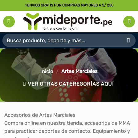
Saltar
⚡ENVIOS GRATIS POR COMPRAS MAYORES A S/ 250
al
contenido
Buscar
por:
Inicio
/
Artes Marciales
VER OTRAS CATEREGORÍAS AQUÍ
Accesorios de Artes Marciales
Compra online en nuestra tienda, accesorios de MMA
para practicar deportes de contacto. Equipamiento y