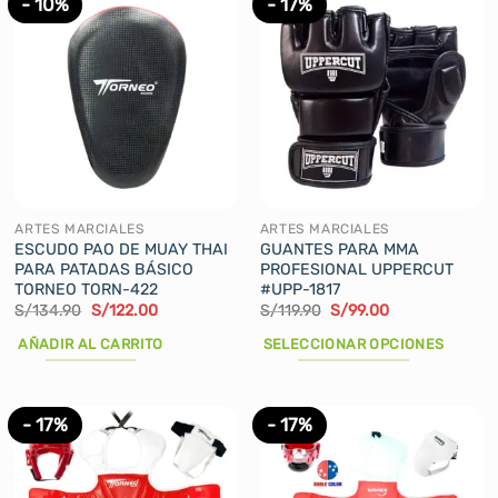
tiene
- 10%
- 17%
múltiples
variantes.
Las
opciones
se
pueden
elegir
en
la
ARTES MARCIALES
ARTES MARCIALES
página
ESCUDO PAO DE MUAY THAI
GUANTES PARA MMA
PARA PATADAS BÁSICO
PROFESIONAL UPPERCUT
de
TORNEO TORN-422
#UPP-1817
producto
El
El
El
El
S/
134.90
S/
122.00
S/
119.90
S/
99.00
precio
precio
precio
precio
original
actual
original
actual
AÑADIR AL CARRITO
SELECCIONAR OPCIONES
era:
es:
era:
es:
S/134.90.
S/122.00.
S/119.90.
S/99.00.
Este
producto
tiene
- 17%
- 17%
múltiples
variantes.
Las