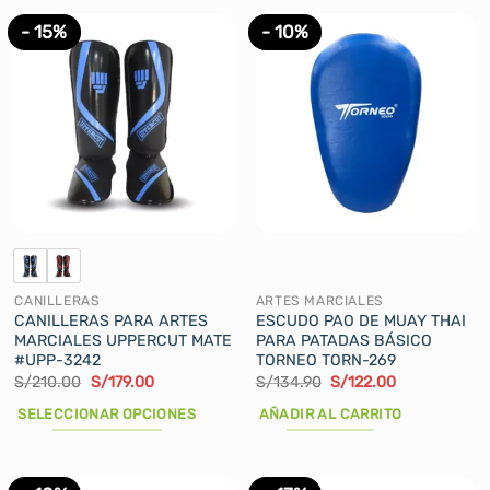
producto
producto
tiene
tiene
- 15%
- 10%
múltiples
múltiples
variantes.
variantes.
Las
Las
opciones
opciones
se
se
pueden
pueden
elegir
elegir
en
en
la
la
página
página
de
de
CANILLERAS
ARTES MARCIALES
producto
producto
CANILLERAS PARA ARTES
ESCUDO PAO DE MUAY THAI
MARCIALES UPPERCUT MATE
PARA PATADAS BÁSICO
#UPP-3242
TORNEO TORN-269
El
El
El
El
S/
210.00
S/
179.00
S/
134.90
S/
122.00
precio
precio
precio
precio
original
actual
original
actual
SELECCIONAR OPCIONES
AÑADIR AL CARRITO
era:
es:
era:
es:
S/210.00.
S/179.00.
S/134.90.
S/122.00.
Este
producto