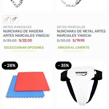
elegir
elegir
en
en
la
la
página
página
de
de
ARTES MARCIALES
ARTES MARCIALES
producto
producto
NUNCHAKU DE MADERA
NUNCHAKU DE METAL ARTES
ARTES MARCIALES YINGCAI
MARCIALES YINGCAI
El
El
El
El
S/
35.00
S/
22.00
S/
30.00
S/
19.90
precio
precio
precio
precio
original
actual
original
actual
SELECCIONAR OPCIONES
AÑADIR AL CARRITO
era:
es:
era:
es:
S/35.00.
S/22.00.
S/30.00.
S/19.90.
Este
producto
tiene
- 28%
- 35%
múltiples
variantes.
Las
opciones
se
pueden
elegir
en