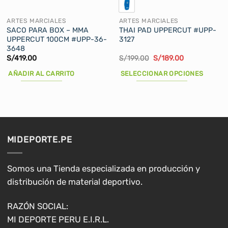
página
página
de
de
ARTES MARCIALES
ARTES MARCIALES
producto
producto
SACO PARA BOX – MMA
THAI PAD UPPERCUT #UPP-
UPPERCUT 100CM #UPP-36-
3127
3648
El
El
S/
419.00
S/
199.00
S/
189.00
precio
precio
original
actual
AÑADIR AL CARRITO
SELECCIONAR OPCIONES
era:
es:
S/199.00.
S/189.00.
Este
producto
tiene
múltiples
variantes.
MIDEPORTE.PE
Las
opciones
se
Somos una Tienda especializada en producción y
pueden
distribución de material deportivo.
elegir
en
RAZÓN SOCIAL:
la
MI DEPORTE PERU E.I.R.L.
página