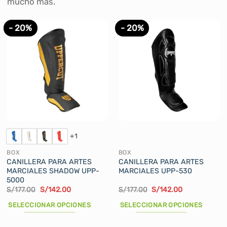
mucho más.
- 20%
- 20%
+1
BOX
BOX
CANILLERA PARA ARTES
CANILLERA PARA ARTES
MARCIALES SHADOW UPP-
MARCIALES UPP-530
5000
El
El
El
El
S/
177.00
S/
142.00
S/
177.00
S/
142.00
precio
precio
precio
precio
original
actual
original
actual
SELECCIONAR OPCIONES
SELECCIONAR OPCIONES
era:
es:
era:
es:
S/177.00.
S/142.00.
S/177.00.
S/142.00.
Este
Este