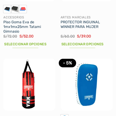
la
página
de
ACCESORIOS
ARTES MARCIALES
producto
Piso Goma Eva de
PROTECTOR INGUINAL
1mx1mx25mm Tatami
WINNER PARA MUJER
Gimnasio
El
El
El
El
S/
72.00
S/
52.00
S/
60.00
S/
39.00
precio
precio
precio
precio
original
actual
original
actual
SELECCIONAR OPCIONES
SELECCIONAR OPCIONES
era:
es:
era:
es:
S/72.00.
S/52.00.
S/60.00.
S/39.00.
Este
Este
producto
producto
tiene
tiene
- 5%
múltiples
múltiples
variantes.
variantes.
Las
Las
opciones
opciones
se
se
pueden
pueden
elegir
elegir
en
en
la
la