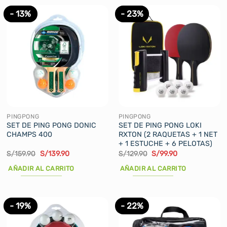
- 13%
- 23%
PINGPONG
PINGPONG
SET DE PING PONG DONIC
SET DE PING PONG LOKI
CHAMPS 400
RXTON (2 RAQUETAS + 1 NET
+ 1 ESTUCHE + 6 PELOTAS)
El
El
El
El
S/
159.90
S/
139.90
S/
129.90
S/
99.90
precio
precio
precio
precio
original
actual
original
actual
AÑADIR AL CARRITO
AÑADIR AL CARRITO
era:
es:
era:
es:
S/159.90.
S/139.90.
S/129.90.
S/99.90.
- 19%
- 22%