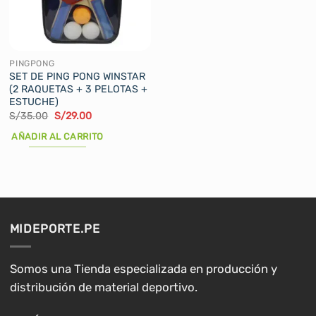
PINGPONG
SET DE PING PONG WINSTAR
(2 RAQUETAS + 3 PELOTAS +
ESTUCHE)
El
El
S/
35.00
S/
29.00
precio
precio
original
actual
AÑADIR AL CARRITO
era:
es:
S/35.00.
S/29.00.
MIDEPORTE.PE
Somos una Tienda especializada en producción y
distribución de material deportivo.