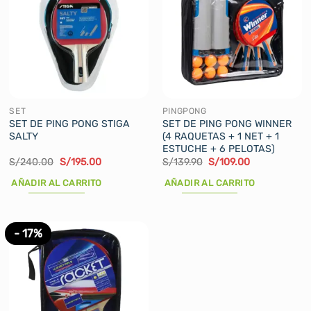
SET
PINGPONG
SET DE PING PONG STIGA
SET DE PING PONG WINNER
SALTY
(4 RAQUETAS + 1 NET + 1
ESTUCHE + 6 PELOTAS)
El
El
El
El
S/
240.00
S/
195.00
S/
139.90
S/
109.00
precio
precio
precio
precio
original
actual
original
actual
AÑADIR AL CARRITO
AÑADIR AL CARRITO
era:
es:
era:
es:
S/240.00.
S/195.00.
S/139.90.
S/109.00.
- 17%