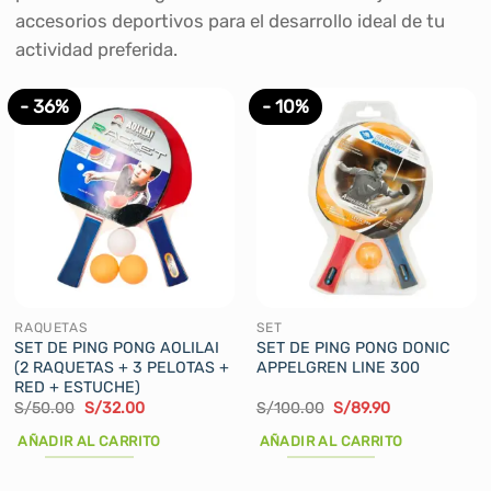
accesorios deportivos para el desarrollo ideal de tu
actividad preferida.
- 36%
- 10%
RAQUETAS
SET
SET DE PING PONG AOLILAI
SET DE PING PONG DONIC
(2 RAQUETAS + 3 PELOTAS +
APPELGREN LINE 300
RED + ESTUCHE)
El
El
El
El
S/
50.00
S/
32.00
S/
100.00
S/
89.90
precio
precio
precio
precio
original
actual
original
actual
AÑADIR AL CARRITO
AÑADIR AL CARRITO
era:
es:
era:
es:
S/50.00.
S/32.00.
S/100.00.
S/89.90.