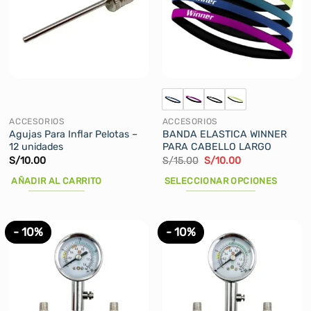
ACCESORIOS
ACCESORIOS
Agujas Para Inflar Pelotas –
BANDA ELASTICA WINNER
12 unidades
PARA CABELLO LARGO
El
El
S/
10.00
S/
15.00
S/
10.00
precio
precio
original
actual
AÑADIR AL CARRITO
SELECCIONAR OPCIONES
era:
es:
S/15.00.
S/10.00.
Este
producto
tiene
- 10%
- 10%
múltiples
variantes.
Las
opciones
se