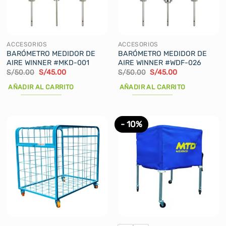
pueden
elegir
en
la
ACCESORIOS
ACCESORIOS
página
BARÓMETRO MEDIDOR DE
BARÓMETRO MEDIDOR DE
AIRE WINNER #MKD-001
AIRE WINNER #WDF-026
de
El
El
El
El
S/
50.00
S/
45.00
S/
50.00
S/
45.00
producto
precio
precio
precio
precio
original
actual
original
actual
AÑADIR AL CARRITO
AÑADIR AL CARRITO
era:
es:
era:
es:
S/50.00.
S/45.00.
S/50.00.
S/45.00.
- 10%