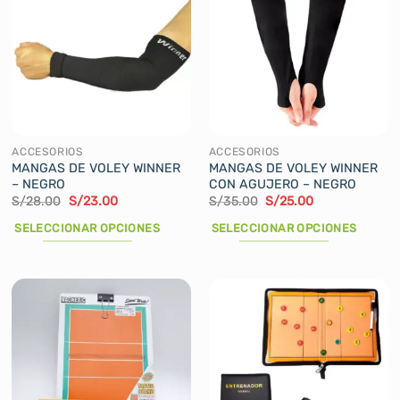
variantes.
Las
opciones
se
pueden
elegir
en
la
ACCESORIOS
ACCESORIOS
página
MANGAS DE VOLEY WINNER
MANGAS DE VOLEY WINNER
– NEGRO
CON AGUJERO – NEGRO
de
El
El
El
El
S/
28.00
S/
23.00
S/
35.00
S/
25.00
producto
precio
precio
precio
precio
original
actual
original
actual
SELECCIONAR OPCIONES
SELECCIONAR OPCIONES
era:
es:
era:
es:
S/28.00.
S/23.00.
S/35.00.
S/25.00.
Este
Este
producto
producto
tiene
tiene
múltiples
múltiples
variantes.
variantes.
Las
Las
opciones
opciones
se
se