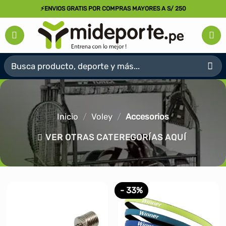
Saltar
⚡ENVIOS GRATIS POR COMPRAS MAYORES A S/ 250
al
contenido
Buscar
por:
Inicio
/
Voley
/
Accesorios
VER OTRAS CATEREGORÍAS AQUÍ
- 33%