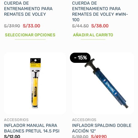
producto
producto
CUERDA DE
CUERDA DE
ENTRENAMIENTO PARA
ENTRENAMIENTO PARA
REMATES DE VOLEY
REMATES DE VOLEY #WIN-
100
El
El
El
El
S/
39.90
S/
33.00
S/
44.50
S/
38.00
precio
precio
precio
precio
original
actual
original
actual
SELECCIONAR OPCIONES
AÑADIR AL CARRITO
era:
es:
era:
es:
S/39.90.
S/33.00.
S/44.50.
S/38.00.
Este
producto
tiene
- 15%
múltiples
variantes.
Las
opciones
se
pueden
elegir
en
la
ACCESORIOS
ACCESORIOS
página
INFLADOR MANUAL PARA
INFLADOR SPALDING DOBLE
BALONES PRETUL 14.5 PSI
ACCIÓN 12″
de
El
El
S/
12.00
S/
59.00
S/
49.90
producto