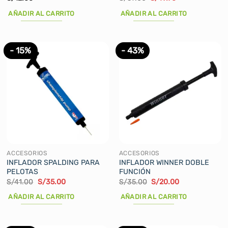
precio
precio
original
actual
AÑADIR AL CARRITO
AÑADIR AL CARRITO
era:
es:
S/59.00.
S/49.90.
- 15%
- 43%
ACCESORIOS
ACCESORIOS
INFLADOR SPALDING PARA
INFLADOR WINNER DOBLE
PELOTAS
FUNCIÓN
El
El
El
El
S/
41.00
S/
35.00
S/
35.00
S/
20.00
precio
precio
precio
precio
original
actual
original
actual
AÑADIR AL CARRITO
AÑADIR AL CARRITO
era:
es:
era:
es:
S/41.00.
S/35.00.
S/35.00.
S/20.00.