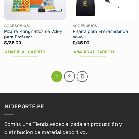
pueden
pueden
elegir
elegir
en
en
la
la
ACCESORIOS
ACCESORIOS
página
página
Pizarra Mangnética de Voley
Pizarra para Entrenador de
para Profesor
Voley
de
de
S/
35.00
S/
45.00
producto
producto
AÑADIR AL CARRITO
AÑADIR AL CARRITO
1
2
MIDEPORTE.PE
Somos una Tienda especializada en producción y
distribución de material deportivo.