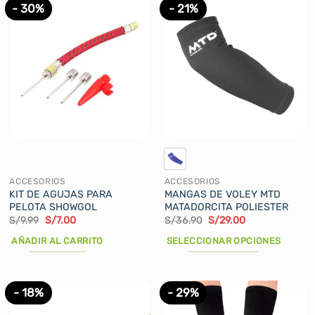
- 30%
- 21%
ACCESORIOS
ACCESORIOS
KIT DE AGUJAS PARA
MANGAS DE VOLEY MTD
PELOTA SHOWGOL
MATADORCITA POLIESTER
El
El
El
El
S/
9.99
S/
7.00
S/
36.90
S/
29.00
precio
precio
precio
precio
original
actual
original
actual
AÑADIR AL CARRITO
SELECCIONAR OPCIONES
era:
es:
era:
es:
S/9.99.
S/7.00.
S/36.90.
S/29.00.
Este
producto
tiene
- 18%
- 29%
múltiples