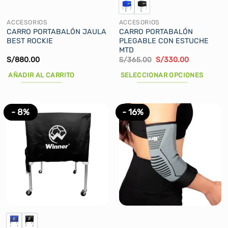
ACCESORIOS
ACCESORIOS
CARRO PORTABALÓN JAULA
CARRO PORTABALÓN
BEST ROCKIE
PLEGABLE CON ESTUCHE
MTD
El
El
S/
880.00
S/
365.00
S/
330.00
precio
precio
original
actual
AÑADIR AL CARRITO
SELECCIONAR OPCIONES
era:
es:
S/365.00.
S/330.00.
Este
producto
tiene
- 8%
- 16%
múltiples
variantes.
Las
opciones
se
pueden
elegir
en
la
página