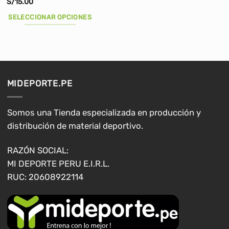
S/
15.00
SELECCIONAR OPCIONES
Este
producto
tiene
múltiples
variantes.
MIDEPORTE.PE
Las
opciones
se
Somos una Tienda especializada en producción y
pueden
distribución de material deportivo.
elegir
en
RAZÓN SOCIAL:
la
MI DEPORTE PERU E.I.R.L.
página
RUC: 20608922114
de
producto