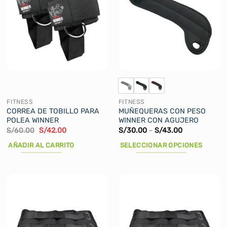
FITNESS
FITNESS
CORREA DE TOBILLO PARA
MUÑEQUERAS CON PESO
POLEA WINNER
WINNER CON AGUJERO
El
El
Rango
S/
60.00
S/
42.00
S/
30.00
-
S/
43.00
precio
precio
de
original
actual
precios:
AÑADIR AL CARRITO
SELECCIONAR OPCIONES
era:
es:
desde
S/60.00.
S/42.00.
S/30.00
Este
hasta
producto
S/43.00
tiene
múltiples
variantes.
Las
opciones