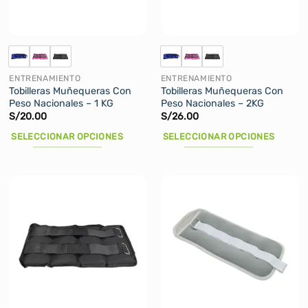
elegir
elegir
en
en
la
la
página
página
de
de
ENTRENAMIENTO
ENTRENAMIENTO
producto
producto
Tobilleras Muñequeras Con
Tobilleras Muñequeras Con
Peso Nacionales – 1 KG
Peso Nacionales – 2KG
S/
20.00
S/
26.00
SELECCIONAR OPCIONES
SELECCIONAR OPCIONES
Este
Este
producto
producto
tiene
tiene
múltiples
múltiples
variantes.
variantes.
Las
Las
opciones
opciones
se
se
pueden
pueden
elegir
elegir
en
en