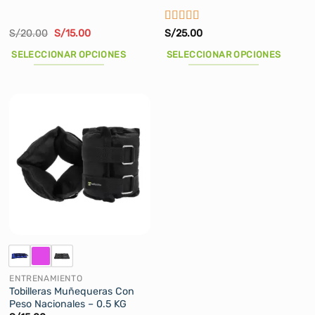
Valorado
El
El
S/
20.00
S/
15.00
S/
25.00
precio
precio
con
5
de 5
original
actual
SELECCIONAR OPCIONES
SELECCIONAR OPCIONES
era:
es:
S/20.00.
S/15.00.
Este
Este
producto
producto
tiene
tiene
múltiples
múltiples
variantes.
variantes.
Las
Las
opciones
opciones
se
se
pueden
pueden
elegir
elegir
en
en
la
la
página
página
de
de
ENTRENAMIENTO
producto
producto
Tobilleras Muñequeras Con
Peso Nacionales – 0.5 KG