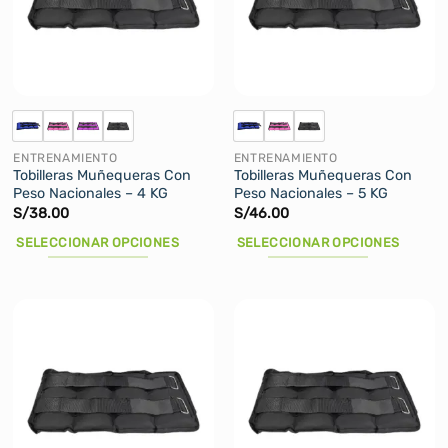
se
pueden
elegir
en
la
página
de
ENTRENAMIENTO
ENTRENAMIENTO
producto
Tobilleras Muñequeras Con
Tobilleras Muñequeras Con
Peso Nacionales – 4 KG
Peso Nacionales – 5 KG
S/
38.00
S/
46.00
SELECCIONAR OPCIONES
SELECCIONAR OPCIONES
Este
Este
producto
producto
tiene
tiene
múltiples
múltiples
variantes.
variantes.
Las
Las
opciones
opciones
se
se
pueden
pueden