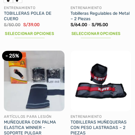
de
de
ENTRENAMIENTO
ENTRENAMIENTO
producto
producto
TOBILLERAS POLEA DE
Tobilleras Regulables de Metal
CUERO
– 2 Piezas
El
El
Rango
S/
50.00
S/
39.00
S/
64.00
-
S/
95.00
precio
precio
de
original
actual
precios:
SELECCIONAR OPCIONES
SELECCIONAR OPCIONES
era:
es:
desde
S/50.00.
S/39.00.
S/64.00
Este
Este
hasta
producto
producto
S/95.00
tiene
tiene
- 25%
múltiples
múltiples
variantes.
variantes.
Las
Las
opciones
opciones
se
se
pueden
pueden
elegir
elegir
en
en
la
la
ARTÍCULOS PARA LESIÓN
ENTRENAMIENTO
página
página
MUÑEQUERA CON PALMA
TOBILLERAS MUÑEQUERAS
ELASTICA WINNER –
CON PESO LASTRADAS – 2
de
de
SOPORTE PULGAR
PIEZAS
producto
producto