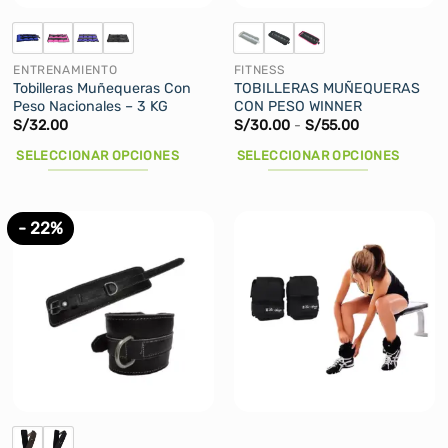
la
la
página
página
de
de
ENTRENAMIENTO
FITNESS
producto
producto
Tobilleras Muñequeras Con
TOBILLERAS MUÑEQUERAS
Peso Nacionales – 3 KG
CON PESO WINNER
Rango
S/
32.00
S/
30.00
-
S/
55.00
de
precios:
SELECCIONAR OPCIONES
SELECCIONAR OPCIONES
desde
S/30.00
Este
Este
hasta
producto
producto
S/55.00
tiene
tiene
- 22%
múltiples
múltiples
variantes.
variantes.
Las
Las
opciones
opciones
se
se
pueden
pueden
elegir
elegir
en
en
la
la
página
página