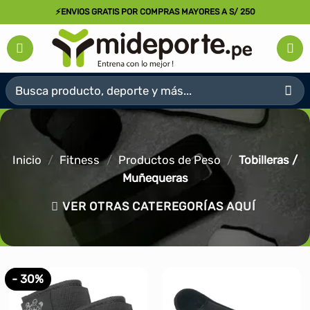
Saltar
⚡ENVIOS GRATIS POR COMPRAS MAYORES A S/ 250
al
contenido
Buscar
por:
Inicio
/
Fitness
/
Productos de Peso
/
Tobilleras /
Muñequeras
VER OTRAS CATEREGORÍAS AQUÍ
- 30%