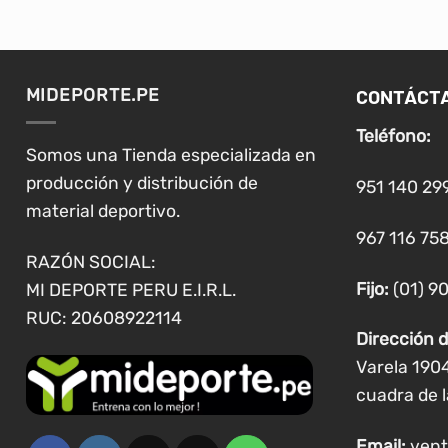
CONTÁCT
MIDEPORTE.PE
Teléfono:
Somos una Tienda especializada en
producción y distribución de
951 140 29
material deportivo.
967 116 758
RAZÓN SOCIAL:
Fijo:
(01) 9
MI DEPORTE PERU E.I.R.L.
RUC: 20608922114
Dirección d
Varela 190
cuadra de l
Email:
vent