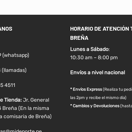
ANOS
HORARIO DE ATENCIÓN 
BREÑA
Lunes a
Sábado
:
9 (whatsapp)
10:30 am – 8:00 pm
 (llamadas)
Envíos
a nivel
nacional
05 4511
* Envíos Express
(Realiza tu ped
las 2pm y recibe el mismo día)
e Tienda:
Jr. General
* Cambios y Devoluciones
(hasta
4 Breña (En la misma
a comisaria de Breña)
as@mideporte.pe