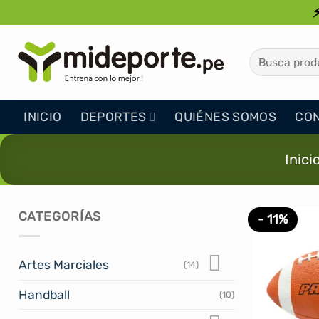
Saltar
al
contenido
Buscar
por:
INICIO
DEPORTES
QUIÉNES SOMOS
CO
Inici
CATEGORÍAS
- 11%
Artes Marciales
(14)
Handball
(10)