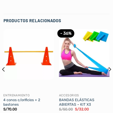
PRODUCTOS RELACIONADOS
- 36%
ENTRENAMIENTO
ACCESORIOS
4 conos c/orificios + 2
BANDAS ELÁSTICAS
bastones
ABIERTAS – KIT X3
El
El
S/
70.00
S/
50.00
S/
32.00
precio
precio