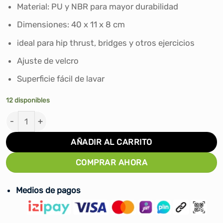
era:
es:
Material: PU y NBR para mayor durabilidad
S/80.00.
S/65.00.
Dimensiones: 40 x 11 x 8 cm
ideal para hip thrust, bridges y otros ejercicios
Ajuste de velcro
Superficie fácil de lavar
12 disponibles
ALMOHADILLA PARA EMPUJE DE CADERA X-FIT cantida
AÑADIR AL CARRITO
COMPRAR AHORA
Medios de pagos