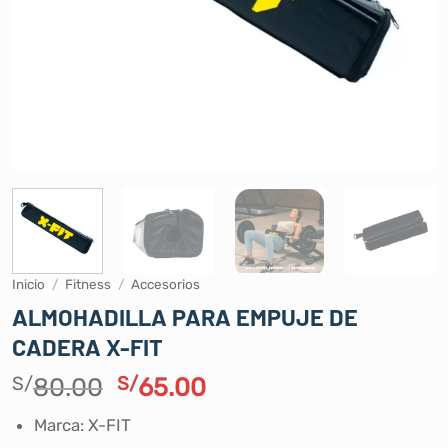
Inicio
/
Fitness
/
Accesorios
ALMOHADILLA PARA EMPUJE DE
CADERA X-FIT
El
El
S/
80.00
S/
65.00
precio
precio
Marca: X-FIT
original
actual