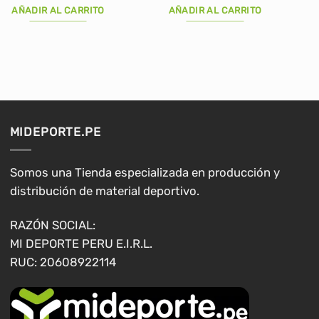
original
actual
AÑADIR AL CARRITO
AÑADIR AL CARRITO
era:
es:
S/50.00.
S/32.00.
MIDEPORTE.PE
Somos una Tienda especializada en producción y
distribución de material deportivo.
RAZÓN SOCIAL:
MI DEPORTE PERU E.I.R.L.
RUC: 20608922114