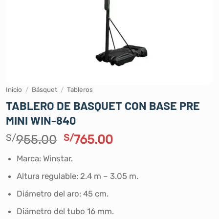
Inicio
/
Básquet
/
Tableros
TABLERO DE BASQUET CON BASE PRE
MINI WIN-840
El
El
S/
955.00
S/
765.00
precio
precio
Marca: Winstar.
original
actual
era:
es:
Altura regulable: 2.4 m – 3.05 m.
S/955.00.
S/765.00.
Diámetro del aro: 45 cm.
Diámetro del tubo 16 mm.