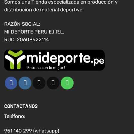
elegir
elegir
Somos una Tienda especializada en producción y
en
en
distribución de material deportivo.
la
la
página
página
RAZÓN SOCIAL:
de
de
MI DEPORTE PERU E.I.R.L.
producto
producto
RUC: 20608922114
CONTÁCTANOS
Teléfono:
951 140 299 (whatsapp)