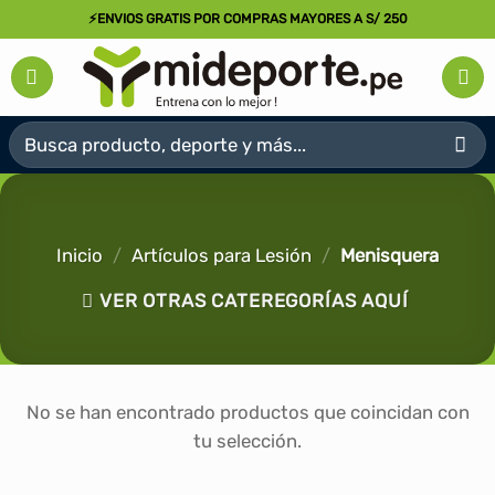
Saltar
⚡ENVIOS GRATIS POR COMPRAS MAYORES A S/ 250
al
contenido
Buscar
por:
Inicio
/
Artículos para Lesión
/
Menisquera
VER OTRAS CATEREGORÍAS AQUÍ
No se han encontrado productos que coincidan con
tu selección.