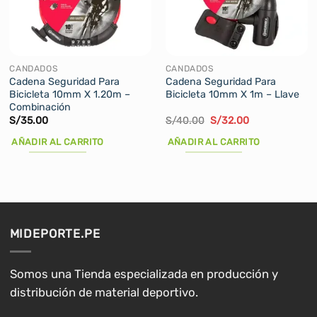
CANDADOS
CANDADOS
Cadena Seguridad Para
Cadena Seguridad Para
Bicicleta 10mm X 1.20m –
Bicicleta 10mm X 1m – Llave
Combinación
El
El
S/
35.00
S/
40.00
S/
32.00
precio
precio
original
actual
AÑADIR AL CARRITO
AÑADIR AL CARRITO
era:
es:
S/40.00.
S/32.00.
MIDEPORTE.PE
Somos una Tienda especializada en producción y
distribución de material deportivo.