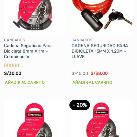
CANDADOS
CANDADOS
Cadena Seguridad Para
CADENA SEGURIDAD PARA
Bicicleta 8mm X 1m –
BICICLETA 15MM X 1.20M –
Combinación
LLAVE
Valorado
El
El
S/
30.00
S/
45.00
S/
38.00
precio
precio
con
5
de 5
original
actual
AÑADIR AL CARRITO
AÑADIR AL CARRITO
era:
es:
S/45.00.
S/38.00.
- 20%