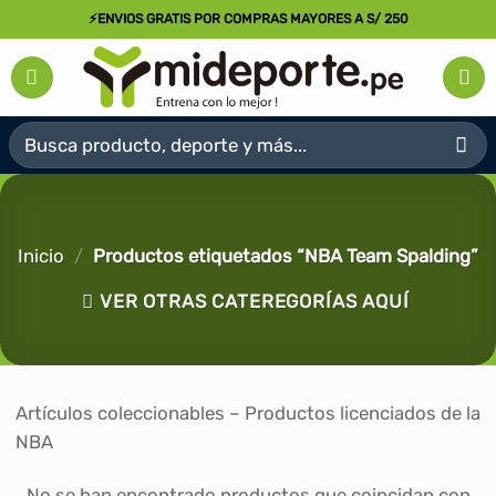
Saltar
⚡ENVIOS GRATIS POR COMPRAS MAYORES A S/ 250
al
contenido
Buscar
por:
Inicio
/
Productos etiquetados “NBA Team Spalding”
VER OTRAS CATEREGORÍAS AQUÍ
Artículos coleccionables – Productos licenciados de la
NBA
No se han encontrado productos que coincidan con