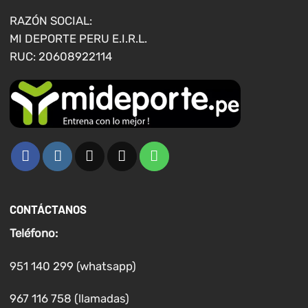
en
RAZÓN SOCIAL:
la
MI DEPORTE PERU E.I.R.L.
página
RUC: 20608922114
de
producto
CONTÁCTANOS
Teléfono:
951 140 299 (whatsapp)
967 116 758 (llamadas)