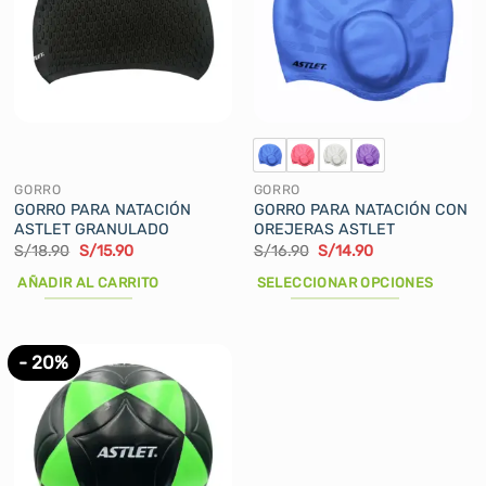
GORRO
GORRO
GORRO PARA NATACIÓN
GORRO PARA NATACIÓN CON
ASTLET GRANULADO
OREJERAS ASTLET
El
El
El
El
S/
18.90
S/
15.90
S/
16.90
S/
14.90
precio
precio
precio
precio
original
actual
original
actual
AÑADIR AL CARRITO
SELECCIONAR OPCIONES
era:
es:
era:
es:
S/18.90.
S/15.90.
S/16.90.
S/14.90.
Este
producto
tiene
- 20%
múltiples
variantes.
Las
opciones
se