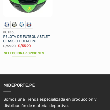
pueden
elegir
en
la
página
de
FÚTBOL
producto
PELOTA DE FUTBOL ASTLET
CLASSIC CUERO PU
El
El
S/
69.90
S/
55.90
precio
precio
original
actual
SELECCIONAR OPCIONES
era:
es:
S/69.90.
S/55.90.
Este
producto
tiene
múltiples
variantes.
MIDEPORTE.PE
Las
opciones
se
Somos una Tienda especializada en producción y
pueden
distribución de material deportivo.
elegir