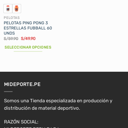
la
página
de
PELOTAS
producto
PELOTAS PING PONG 3
ESTRELLAS FUBBALL 60
UNDS
El
El
S/
59.90
S/
49.90
precio
precio
original
actual
SELECCIONAR OPCIONES
era:
es:
S/59.90.
S/49.90.
Este
producto
tiene
múltiples
variantes.
MIDEPORTE.PE
Las
opciones
se
Somos una Tienda especializada en producción y
pueden
distribución de material deportivo.
elegir
en
RAZÓN SOCIAL:
la