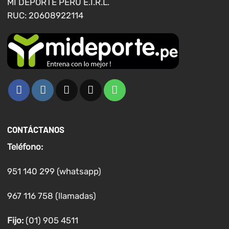
MI DEPORTE PERU E.I.R.L.
página
RUC: 20608922114
de
producto
CONTÁCTANOS
Teléfono:
951 140 299 (whatsapp)
967 116 758 (llamadas)
Fijo:
(01) 905 4511