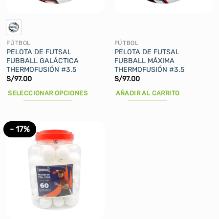
en
la
página
de
FÚTBOL
FÚTBOL
producto
PELOTA DE FUTSAL
PELOTA DE FUTSAL
FUBBALL GALÁCTICA
FUBBALL MÁXIMA
THERMOFUSIÓN #3.5
THERMOFUSIÓN #3.5
S/
97.00
S/
97.00
SELECCIONAR OPCIONES
AÑADIR AL CARRITO
Este
producto
tiene
- 17%
múltiples
variantes.
Las
opciones
se
pueden
elegir
en