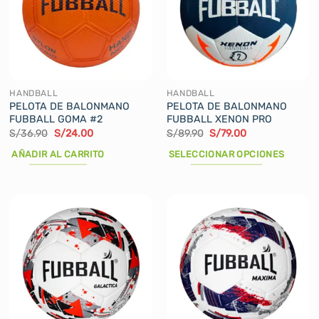
HANDBALL
HANDBALL
PELOTA DE BALONMANO
PELOTA DE BALONMANO
FUBBALL GOMA #2
FUBBALL XENON PRO
El
El
El
El
S/
36.90
S/
24.00
S/
89.90
S/
79.00
precio
precio
precio
precio
original
actual
original
actual
AÑADIR AL CARRITO
SELECCIONAR OPCIONES
era:
es:
era:
es:
S/36.90.
S/24.00.
S/89.90.
S/79.00.
Este
producto
tiene
múltiples
variantes.
Las
opciones
se
pueden
elegir