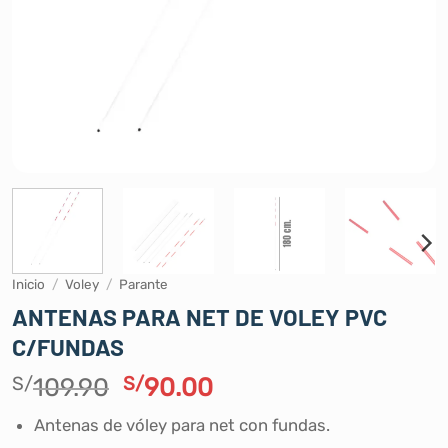
Inicio
/
Voley
/
Parante
ANTENAS PARA NET DE VOLEY PVC
C/FUNDAS
El
El
S/
109.90
S/
90.00
precio
precio
Antenas de vóley para net con fundas.
original
actual