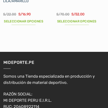
LILA/AMARILLO
El
El
El
El
S/
22.00
S/
16.90
S/
70.00
S/
52.00
precio
precio
precio
precio
original
actual
original
actual
SELECCIONAR OPCIONES
SELECCIONAR OPCIONES
era:
es:
era:
es:
S/22.00.
S/16.90.
S/70.00.
S/52.00.
Este
Este
producto
producto
tiene
tiene
múltiples
múltiples
variantes.
variantes.
Las
Las
opciones
opciones
MIDEPORTE.PE
se
se
pueden
pueden
elegir
elegir
Somos una Tienda especializada en producción y
en
en
distribución de material deportivo.
la
la
página
página
RAZÓN SOCIAL:
de
de
MI DEPORTE PERU E.I.R.L.
producto
producto
RUC: 20608922114