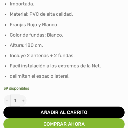
era:
es:
Importada.
S/109.90.
S/90.00.
Material: PVC de alta calidad.
Franjas Rojo y Blanco.
Color de fundas: Blanco.
Altura: 180 cm.
Incluye 2 antenas + 2 fundas.
Fácil instalación a los extremos de la Net.
delimitan el espacio lateral.
39 disponibles
ANTENAS PARA NET DE VOLEY PVC C/FUNDAS cantida
AÑADIR AL CARRITO
COMPRAR AHORA