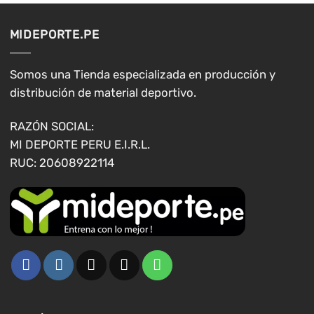
Las
opciones
MIDEPORTE.PE
se
pueden
elegir
Somos una Tienda especializada en producción y
en
distribución de material deportivo.
la
página
RAZÓN SOCIAL:
de
MI DEPORTE PERU E.I.R.L.
producto
RUC: 20608922114