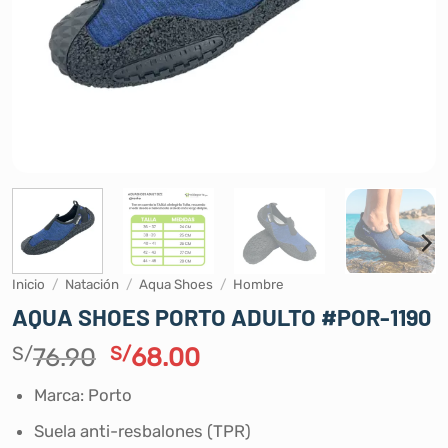
Inicio
/
Natación
/
Aqua Shoes
/
Hombre
AQUA SHOES PORTO ADULTO #POR-1190
El
El
S/
76.90
S/
68.00
precio
precio
Marca: Porto
original
actual
era:
es:
Suela anti-resbalones (TPR)