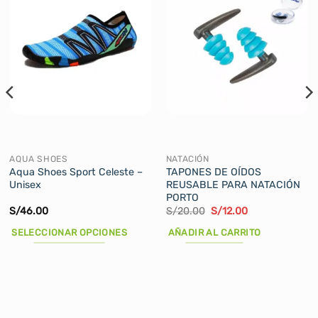
AQUA SHOES
NATACIÓN
Aqua Shoes Sport Celeste –
TAPONES DE OÍDOS
Unisex
REUSABLE PARA NATACIÓN
PORTO
El
El
S/
46.00
S/
20.00
S/
12.00
precio
precio
original
actual
SELECCIONAR OPCIONES
AÑADIR AL CARRITO
era:
es:
S/20.00.
S/12.00.
Este
producto
tiene
múltiples
variantes.