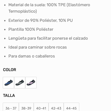
S/76.90.
S/68.00.
Material de la suela: 100% TPE (Elastómero
Termoplástico)
Exterior de 90% Poliéster, 10% PU
Plantilla 100% Poliéster
Lengüeta para facilitar ponerse el calzado
Ideal para caminar sobre rocas
Para damas o caballeros
COLOR
TALLA
36 - 37
38-39
40-41
42-43
44-45