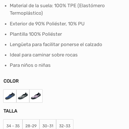
S/66.90.
S/58.00.
Material de la suela: 100% TPE (Elastómero
Termoplástico)
Exterior de 90% Poliéster, 10% PU
Plantilla 100% Poliéster
Lengüeta para facilitar ponerse el calzado
Ideal para caminar sobre rocas
Para niños o niñas
COLOR
TALLA
34 - 35
28-29
30-31
32-33