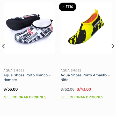
- 17%
AQUA SHOES
AQUA SHOES
Aqua Shoes Porto Blanco –
Aqua Shoes Porto Amarillo –
Hombre
Niño
El
El
S/
53.00
S/
52.00
S/
43.00
precio
precio
original
actual
SELECCIONAR OPCIONES
SELECCIONAR OPCIONES
era:
es:
S/52.00.
S/43.00.
Este
Este
producto
producto
tiene
tiene