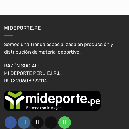
múltiples
múltiples
variantes.
variantes.
Las
Las
opciones
opciones
MIDEPORTE.PE
se
se
pueden
pueden
elegir
elegir
Somos una Tienda especializada en producción y
en
en
distribución de material deportivo.
la
la
página
página
RAZÓN SOCIAL:
de
de
MI DEPORTE PERU E.I.R.L.
producto
producto
RUC: 20608922114