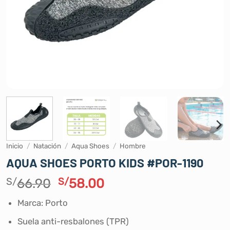
Inicio
/
Natación
/
Aqua Shoes
/
Hombre
AQUA SHOES PORTO KIDS #POR-1190
El
El
S/
66.90
S/
58.00
precio
precio
Marca: Porto
original
actual
era:
es:
Suela anti-resbalones (TPR)