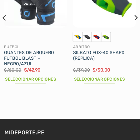
FÚTBOL
ÁRBITRO
GUANTES DE ARQUERO
SILBATO FOX-40 SHARX
FÚTBOL BLAST –
(REPLICA)
NEGRO/AZUL
El
El
El
El
S/
60.00
S/
42.90
S/
39.00
S/
30.00
precio
precio
precio
precio
original
actual
original
actual
SELECCIONAR OPCIONES
SELECCIONAR OPCIONES
era:
es:
era:
es:
S/60.00.
S/42.90.
S/39.00.
S/30.00.
Este
Este
producto
producto
tiene
tiene
múltiples
múltiples
variantes.
variantes.
Las
Las
opciones
opciones
MIDEPORTE.PE
se
se