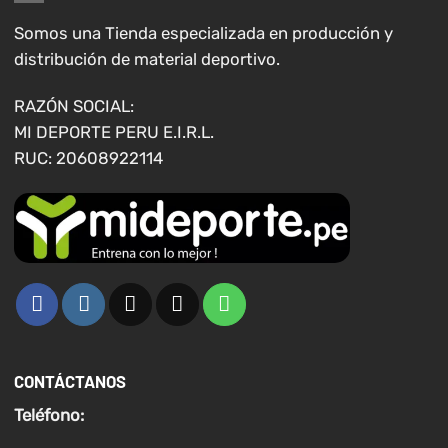
pueden
pueden
elegir
elegir
Somos una Tienda especializada en producción y
en
en
distribución de material deportivo.
la
la
página
página
RAZÓN SOCIAL:
de
de
MI DEPORTE PERU E.I.R.L.
producto
producto
RUC: 20608922114
CONTÁCTANOS
Teléfono: