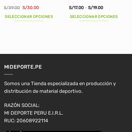
El
El
Rango
S/
39.00
S/
30.00
S/
17.00
-
S/
19.00
precio
precio
de
original
actual
precios:
SELECCIONAR OPCIONES
SELECCIONAR OPCIONES
era:
es:
desde
S/39.00.
S/30.00.
S/17.00
Este
Este
hasta
producto
producto
S/19.00
tiene
tiene
múltiples
múltiples
variantes.
variantes.
Las
Las
opciones
opciones
MIDEPORTE.PE
se
se
pueden
pueden
elegir
elegir
Somos una Tienda especializada en producción y
en
en
distribución de material deportivo.
la
la
página
página
RAZÓN SOCIAL:
de
de
MI DEPORTE PERU E.I.R.L.
producto
producto
RUC: 20608922114