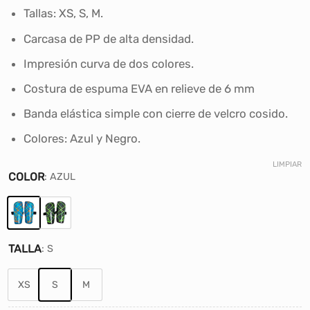
S/44.30.
S/29.00.
Tallas: XS, S, M.
Carcasa de PP de alta densidad.
Impresión curva de dos colores.
Costura de espuma EVA en relieve de 6 mm
Banda elástica simple con cierre de velcro cosido.
Colores: Azul y Negro.
LIMPIAR
COLOR
:
AZUL
TALLA
:
S
XS
S
M