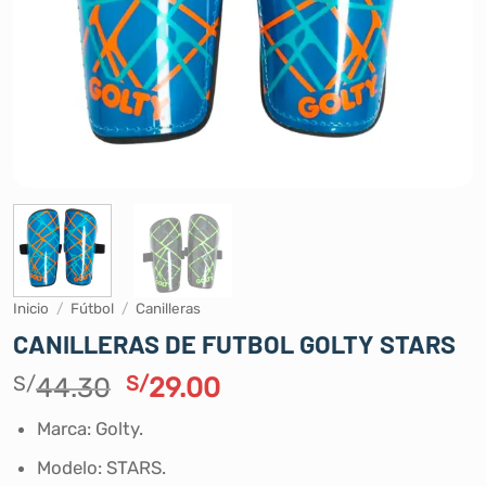
Inicio
/
Fútbol
/
Canilleras
CANILLERAS DE FUTBOL GOLTY STARS
El
El
S/
44.30
S/
29.00
precio
precio
Marca: Golty.
original
actual
era:
es:
Modelo: STARS.