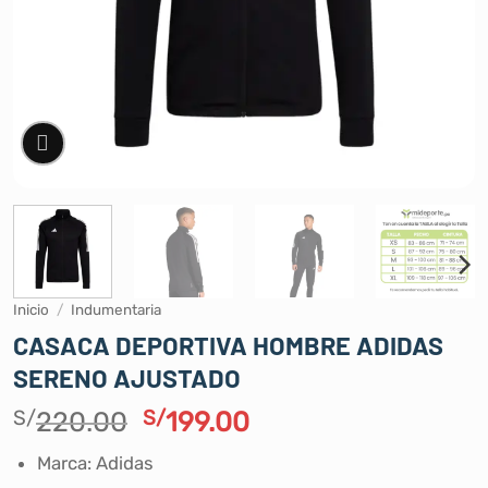
Inicio
/
Indumentaria
CASACA DEPORTIVA HOMBRE ADIDAS
SERENO AJUSTADO
El
El
S/
220.00
S/
199.00
precio
precio
Marca: Adidas
original
actual