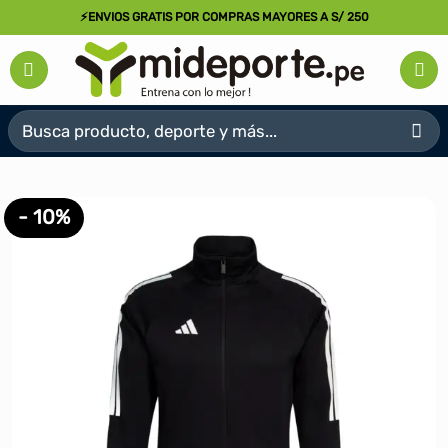
Saltar
⚡ENVIOS GRATIS POR COMPRAS MAYORES A S/ 250
al
contenido
Buscar
por:
- 10%