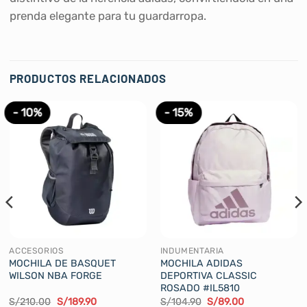
prenda elegante para tu guardarropa.
PRODUCTOS RELACIONADOS
- 10%
- 15%
ACCESORIOS
INDUMENTARIA
MOCHILA DE BASQUET
MOCHILA ADIDAS
WILSON NBA FORGE
DEPORTIVA CLASSIC
ROSADO #IL5810
El
El
El
El
S/
210.00
S/
189.90
S/
104.90
S/
89.00