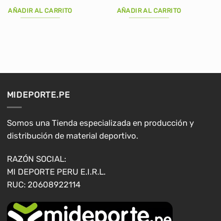
precio
precio
precio
precio
original
actual
original
actual
AÑADIR AL CARRITO
AÑADIR AL CARRITO
era:
es:
era:
es:
S/210.00.
S/189.90.
S/104.90.
S/89.00.
MIDEPORTE.PE
Somos una Tienda especializada en producción y
distribución de material deportivo.
RAZÓN SOCIAL:
MI DEPORTE PERU E.I.R.L.
RUC: 20608922114