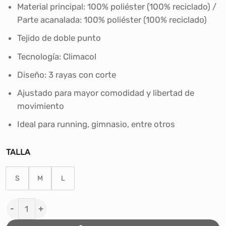
era:
es:
Material principal: 100% poliéster (100% reciclado) /
S/220.00.
S/199.00.
Parte acanalada: 100% poliéster (100% reciclado)
Tejido de doble punto
Tecnología: Climacol
Diseño: 3 rayas con corte
Ajustado para mayor comodidad y libertad de
movimiento
Ideal para running, gimnasio, entre otros
TALLA
S
M
L
CASACA DEPORTIVA HOMBRE ADIDAS SERENO AJUSTAD