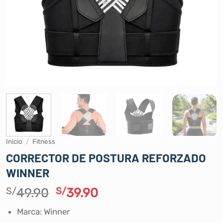
Inicio
/
Fitness
CORRECTOR DE POSTURA REFORZADO
WINNER
El
El
S/
49.90
S/
39.90
precio
precio
Marca: Winner
original
actual