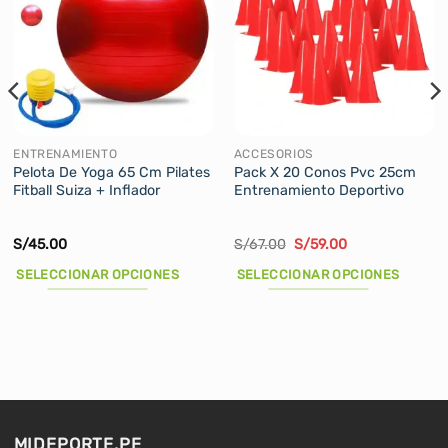
ENTRENAMIENTO
ACCESORIOS
Pelota De Yoga 65 Cm Pilates
Pack X 20 Conos Pvc 25cm
Fitball Suiza + Inflador
Entrenamiento Deportivo
El
El
S/
45.00
S/
67.00
S/
59.00
precio
precio
original
actual
SELECCIONAR OPCIONES
SELECCIONAR OPCIONES
era:
es:
S/67.00.
S/59.00.
Este
Este
producto
producto
tiene
tiene
múltiples
múltiples
variantes.
variantes.
Las
Las
opciones
opciones
MIDEPORTE.PE