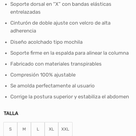
era:
es:
Soporte dorsal en “X” con bandas elásticas
S/49.90.
S/39.90.
entrelazadas
Cinturón de doble ajuste con velcro de alta
adherencia
Diseño acolchado tipo mochila
Soporte firme en la espalda para alinear la columna
Fabricado con materiales transpirables
Compresión 100% ajustable
Se amolda perfectamente al usuario
Corrige la postura superior y estabiliza el abdomen
TALLA
S
M
L
XL
XXL