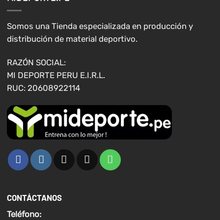
se
se
pueden
pueden
elegir
elegir
Somos una Tienda especializada en producción y
en
en
distribución de material deportivo.
la
la
página
página
RAZÓN SOCIAL:
de
de
MI DEPORTE PERU E.I.R.L.
producto
producto
RUC: 20608922114
CONTÁCTANOS
Teléfono: