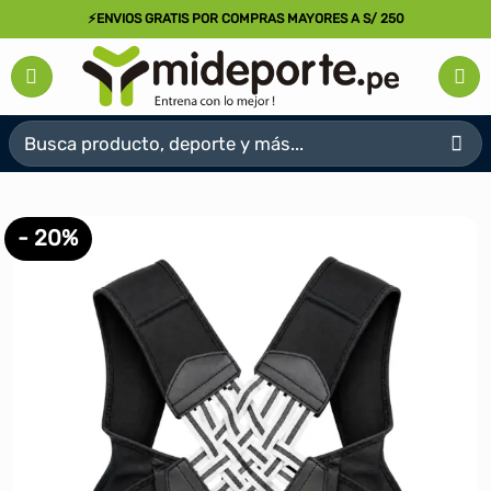
Saltar
⚡ENVIOS GRATIS POR COMPRAS MAYORES A S/ 250
al
contenido
Buscar
por:
- 20%