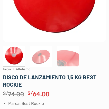
Inicio
/
Atletismo
DISCO DE LANZAMIENTO 1.5 KG BEST
ROCKIE
El
El
S/
74.00
S/
64.00
precio
precio
Marca: Best Rockie
original
actual