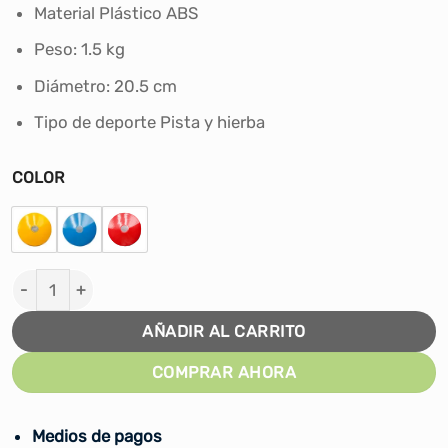
era:
es:
Material ‎Plástico ABS
S/74.00.
S/64.00.
Peso: 1.5 kg
Diámetro: 20.5 cm
Tipo de deporte ‎Pista y hierba
COLOR
DISCO DE LANZAMIENTO 1.5 KG BEST ROCKIE cantidad
AÑADIR AL CARRITO
COMPRAR AHORA
Medios de pagos