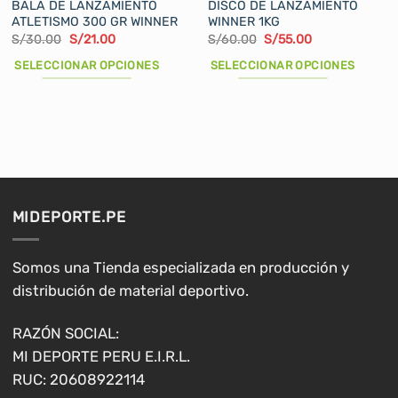
BALA DE LANZAMIENTO
DISCO DE LANZAMIENTO
ATLETISMO 300 GR WINNER
WINNER 1KG
El
El
El
El
S/
30.00
S/
21.00
S/
60.00
S/
55.00
precio
precio
precio
precio
original
actual
original
actual
SELECCIONAR OPCIONES
SELECCIONAR OPCIONES
era:
es:
era:
es:
S/30.00.
S/21.00.
S/60.00.
S/55.00.
Este
Este
producto
producto
tiene
tiene
múltiples
múltiples
variantes.
variantes.
Las
Las
opciones
opciones
MIDEPORTE.PE
se
se
pueden
pueden
elegir
elegir
Somos una Tienda especializada en producción y
en
en
distribución de material deportivo.
la
la
página
página
RAZÓN SOCIAL:
de
de
MI DEPORTE PERU E.I.R.L.
producto
producto
RUC: 20608922114