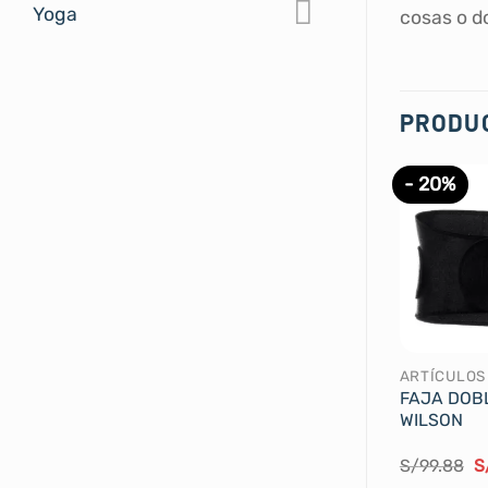
Yoga
cosas o d
PRODU
- 20%
FAJA DOB
WILSON
El
S/
99.88
S
p