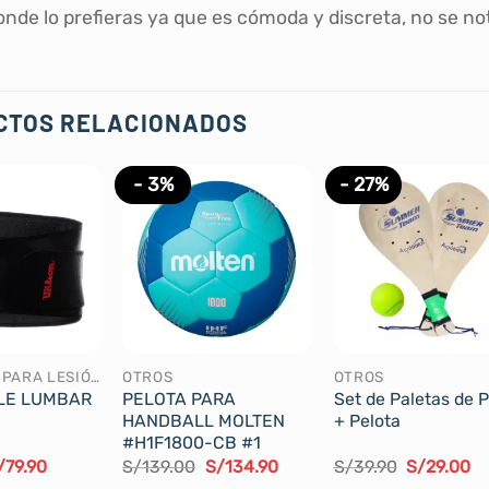
onde lo prefieras ya que es cómoda y discreta, no se no
CTOS RELACIONADOS
- 3%
- 27%
ARTÍCULOS PARA LESIÓN
OTROS
OTROS
LE LUMBAR
PELOTA PARA
Set de Paletas de 
HANDBALL MOLTEN
+ Pelota
#H1F1800-CB #1
El
El
El
El
El
/
79.90
S/
139.00
S/
134.90
S/
39.90
S/
29.00
recio
precio
precio
precio
precio
pr