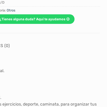
N/D
ría:
Otros
¿Tienes alguna duda? Aquí te ayudamos 😉
S (0)
al.
.
 ejercicios, deporte, caminata, para organizar tus