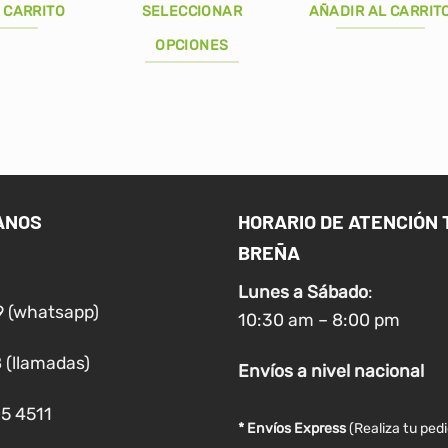
iginal
actual
original
actual
original
ac
 CARRITO
SELECCIONAR
AÑADIR AL CARRIT
a:
es:
era:
es:
era:
es
/99.88.
S/79.90.
S/139.00.
S/134.90.
S/39.90.
S/
OPCIONES
Este
producto
tiene
múltiples
variantes.
Las
ANOS
HORARIO DE ATENCIÓN 
opciones
BREÑA
se
pueden
Lunes a
Sábado
:
elegir
9 (whatsapp)
10:30 am – 8:00 pm
en
la
 (llamadas)
Envíos
a nivel
nacional
página
de
05 4511
producto
* Envíos Express
(Realiza tu ped