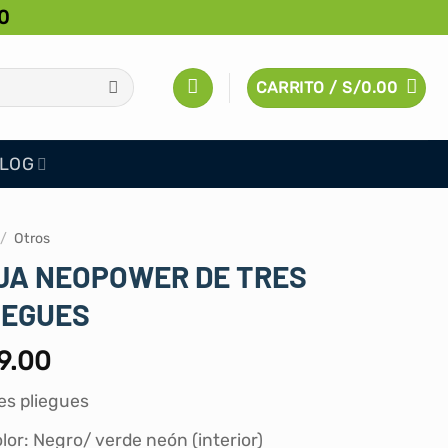
0
CARRITO /
S/
0.00
LOG
/
Otros
JA NEOPOWER DE TRES
IEGUES
9.00
es pliegues
lor: Negro/ verde neón (interior)