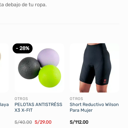
ta debajo de tu ropa.
- 28%
OTROS
OTROS
Playa
PELOTAS ANTISTRÉSS
Short Reductivo Wilson
X3 X-FIT
Para Mujer
El
El
S/
40.00
S/
29.00
S/
112.00
ecio
precio
precio