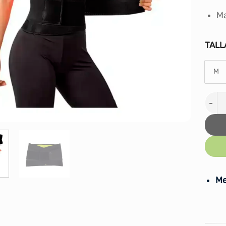
Ma
TALL
M
FAJA
Me