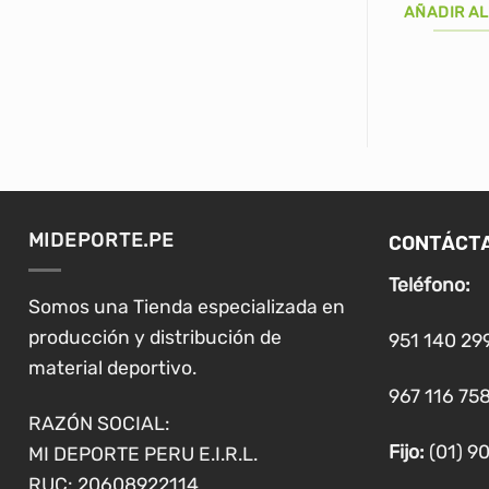
or
AÑADIR AL
er
S
CONTÁCT
MIDEPORTE.PE
Teléfono:
Somos una Tienda especializada en
producción y distribución de
951 140 29
material deportivo.
967 116 758
RAZÓN SOCIAL:
Fijo:
(01) 9
MI DEPORTE PERU E.I.R.L.
RUC: 20608922114