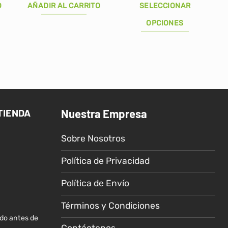
tual
original
actual
O
AÑADIR AL CARRITO
SELECCIONAR
:
era:
es:
29.00.
S/40.00.
S/29.00.
OPCIONES
Este
producto
tiene
múltiples
variantes.
Las
TIENDA
Nuestra Empresa
opciones
se
Sobre Nosotros
pueden
elegir
Política de Privacidad
en
la
Política de Envío
página
de
Términos y Condiciones
producto
ido antes de
Contáctenos