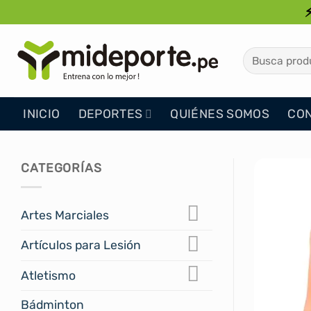
Saltar
al
contenido
Buscar
por:
INICIO
DEPORTES
QUIÉNES SOMOS
CO
CATEGORÍAS
Artes Marciales
Artículos para Lesión
Atletismo
Bádminton