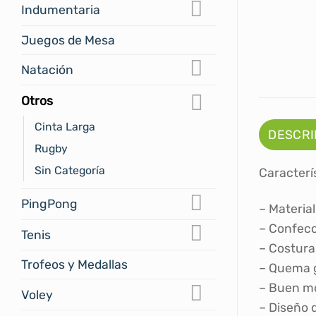
Indumentaria
Juegos de Mesa
Natación
Otros
Cinta Larga
DESCRI
Rugby
Sin Categoría
Caracterí
PingPong
– Materia
– Confecc
Tenis
– Costuras
Trofeos y Medallas
– Quema g
– Buen mov
Voley
– Diseño 