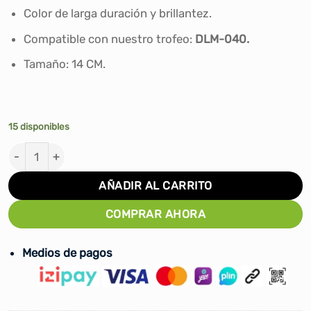
S/10.00.
S/6.00.
Color de larga duración y brillantez.
Compatible con nuestro trofeo:
DLM-040.
Tamaño: 14 CM.
15 disponibles
FIGURA PARA TROFEO FUTBOL DLM-0F1 cantidad
AÑADIR AL CARRITO
COMPRAR AHORA
Medios de pagos