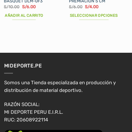
BASQUET DLM-0F3
PREMIACION 5 CM
El
El
El
El
S/
10.00
S/
6.00
S/
6.00
S/
4.00
precio
precio
precio
precio
original
actual
original
actual
AÑADIR AL CARRITO
SELECCIONAR OPCIONES
era:
es:
era:
es:
S/10.00.
S/6.00.
S/6.00.
S/4.00.
Este
producto
tiene
múltiples
variantes.
Las
opciones
MIDEPORTE.PE
se
pueden
elegir
Somos una Tienda especializada en producción y
en
distribución de material deportivo.
la
página
RAZÓN SOCIAL:
de
MI DEPORTE PERU E.I.R.L.
producto
RUC: 20608922114