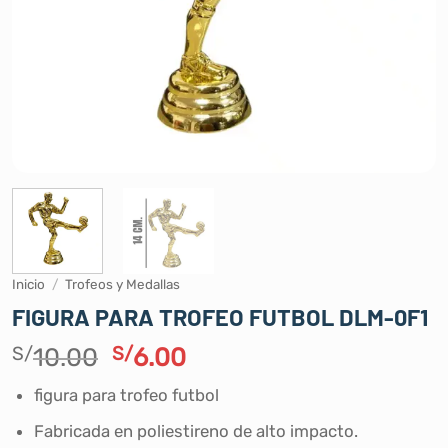
Inicio
/
Trofeos y Medallas
FIGURA PARA TROFEO FUTBOL DLM-0F1
El
El
S/
10.00
S/
6.00
precio
precio
figura para trofeo futbol
original
actual
era:
es:
Fabricada en poliestireno de alto impacto.