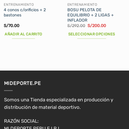
ENTRENAMIENTO
ENTRENAMIENTO
4 conos c/orificios + 2
BOSU PELOTA DE
bastones
EQUILIBRIO + 2 LIGAS +
INFLADOR
El
El
S/
70.00
S/
292.00
S/
200.00
precio
precio
original
actual
AÑADIR AL CARRITO
SELECCIONAR OPCIONES
era:
es:
S/292.00.
S/200.00.
Este
producto
tiene
múltiples
variantes.
Las
opciones
MIDEPORTE.PE
se
pueden
elegir
Somos una Tienda especializada en producción y
en
distribución de material deportivo.
la
página
RAZÓN SOCIAL:
de
MI DEPORTE PERU E.I.R.L.