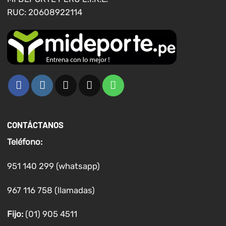
producto
RUC: 20608922114
CONTÁCTANOS
Teléfono:
951 140 299 (whatsapp)
967 116 758 (llamadas)
Fijo:
(01) 905 4511