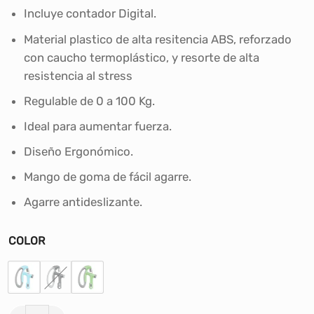
S/55.00.
S/35.00.
Incluye contador Digital.
Material plastico de alta resitencia ABS, reforzado
con caucho termoplástico, y resorte de alta
resistencia al stress
Regulable de 0 a 100 Kg.
Ideal para aumentar fuerza.
Diseño Ergonómico.
Mango de goma de fácil agarre.
Agarre antideslizante.
COLOR
HAND GRIP REGULABLE 100 KG WINNER cantidad