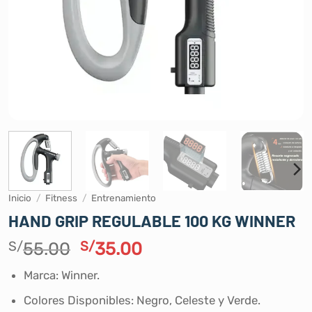
Inicio
/
Fitness
/
Entrenamiento
HAND GRIP REGULABLE 100 KG WINNER
El
El
S/
55.00
S/
35.00
precio
precio
Marca: Winner.
original
actual
era:
es:
Colores Disponibles: Negro, Celeste y Verde.