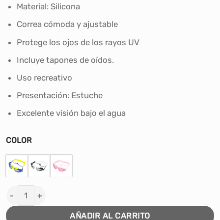
era:
es:
Material: Silicona
S/30.00.
S/25.00.
Correa cómoda y ajustable
Protege los ojos de los rayos UV
Incluye tapones de oídos.
Uso recreativo
Presentación: Estuche
Excelente visión bajo el agua
COLOR
LENTE DE NATACIÓN ADULTO WINNER #W9W-17 cantida
AÑADIR AL CARRITO