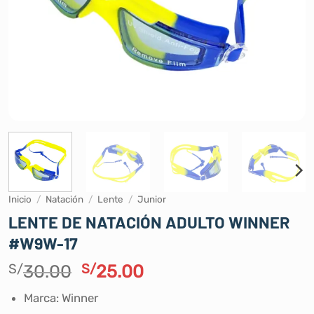
Inicio
/
Natación
/
Lente
/
Junior
LENTE DE NATACIÓN ADULTO WINNER
#W9W-17
El
El
S/
30.00
S/
25.00
precio
precio
Marca: Winner
original
actual