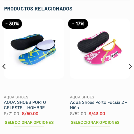
PRODUCTOS RELACIONADOS
- 30%
- 17%
AQUA SHOES
AQUA SHOES
AQUA SHOES PORTO
Aqua Shoes Porto Fucsia 2 –
CELESTE – HOMBRE
Niña
El
El
El
El
S/
71.00
S/
50.00
S/
52.00
S/
43.00
precio
precio
precio
precio
original
actual
original
actual
SELECCIONAR OPCIONES
SELECCIONAR OPCIONES
era:
es:
era:
es:
S/71.00.
S/50.00.
S/52.00.
S/43.00.
Este
Este