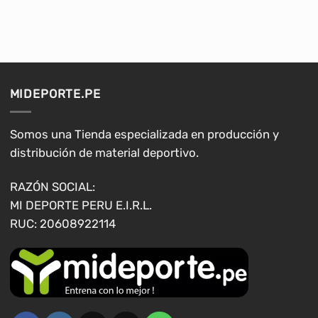
producto
producto
tiene
tiene
múltiples
múltiples
variantes.
variantes.
Las
Las
opciones
opciones
MIDEPORTE.PE
se
se
pueden
pueden
elegir
elegir
Somos una Tienda especializada en producción y
en
en
distribución de material deportivo.
la
la
página
página
RAZÓN SOCIAL:
de
de
MI DEPORTE PERU E.I.R.L.
producto
producto
RUC: 20608922114