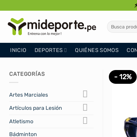
Saltar
al
contenido
Buscar
por:
INICIO
DEPORTES
QUIÉNES SOMOS
CO
CATEGORÍAS
- 12%
Artes Marciales
Artículos para Lesión
Atletismo
Bádminton