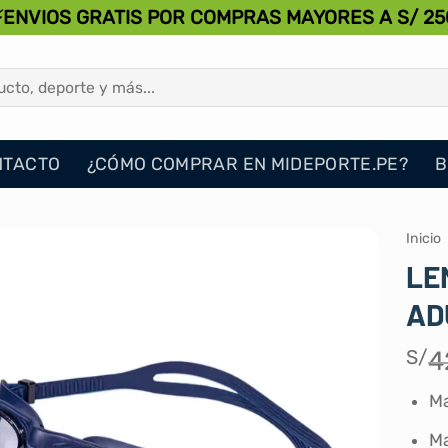
⚡ENVIOS GRATIS POR COMPRAS MAYORES A S/ 25
NTACTO
¿CÓMO COMPRAR EN MIDEPORTE.PE?
B
Inicio
LE
AD
S/
4
Ma
Ma