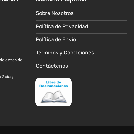
se
Sobre Nosotros
pueden
elegir
Política de Privacidad
en
la
Política de Envío
página
de
Términos y Condiciones
producto
ido antes de
Contáctenos
 7 días)