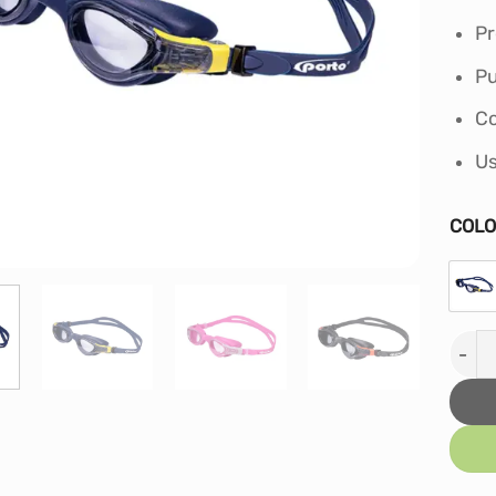
Pr
Pu
Co
Us
COL
LENT