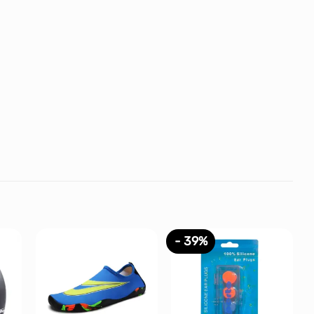
- 39%