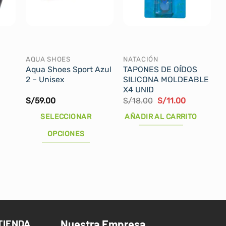
AQUA SHOES
NATACIÓN
Aqua Shoes Sport Azul
TAPONES DE OÍDOS
2 – Unisex
SILICONA MOLDEABLE
X4 UNID
El
El
S/
59.00
S/
18.00
S/
11.00
ecio
precio
precio
tual
original
actual
SELECCIONAR
AÑADIR AL CARRITO
:
era:
es:
13.00.
S/18.00.
S/11.00.
OPCIONES
Este
producto
tiene
múltiples
variantes.
Las
TIENDA
Nuestra Empresa
opciones