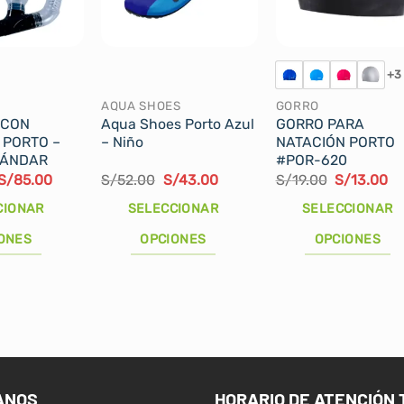
+3
AQUA SHOES
GORRO
 CON
Aqua Shoes Porto Azul
GORRO PARA
 PORTO –
– Niño
NATACIÓN PORTO
TÁNDAR
#POR-620
El
El
El
El
El
El
S/
85.00
S/
52.00
S/
43.00
S/
19.00
S/
13.00
precio
precio
precio
precio
precio
pr
original
actual
original
actual
original
ac
CIONAR
SELECCIONAR
SELECCIONAR
era:
es:
era:
es:
era:
es
S/100.00.
S/85.00.
S/52.00.
S/43.00.
S/19.00.
S/
ONES
OPCIONES
OPCIONES
Este
Este
producto
producto
tiene
tiene
múltiples
múltiples
variantes.
variantes.
Las
Las
ANOS
HORARIO DE ATENCIÓN 
opciones
opciones