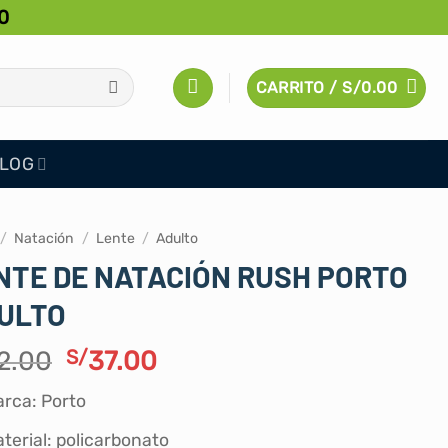
0
CARRITO /
S/
0.00
LOG
/
Natación
/
Lente
/
Adulto
NTE DE NATACIÓN RUSH PORTO
ULTO
El
El
2.00
S/
37.00
precio
precio
rca: Porto
original
actual
era:
es:
terial: policarbonato