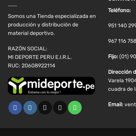
se
Teléfono:
pueden
Somos una Tienda especializada en
elegir
producción y distribución de
951 140 29
en
material deportivo.
la
967 116 758
página
RAZÓN SOCIAL:
de
Fijo:
(01) 9
MI DEPORTE PERU E.I.R.L.
producto
RUC: 20608922114
Dirección d
Varela 190
cuadra de l
Email:
vent