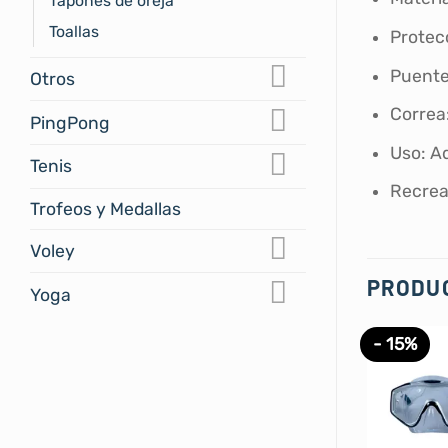
Tapones de oreja
Toallas
Protec
Puente 
Otros
Correa:
PingPong
Uso: A
Tenis
Recrea
Trofeos y Medallas
Voley
PRODU
Yoga
- 15%