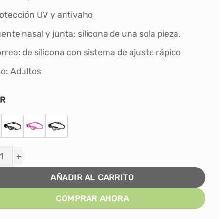
S/42.00.
S/37.00.
otección UV y antivaho
ente nasal y junta: silicona de una sola pieza.
rrea: de silicona con sistema de ajuste rápido
o: Adultos
OR
E DE NATACIÓN RUSH PORTO ADULTO cantidad
AÑADIR AL CARRITO
COMPRAR AHORA