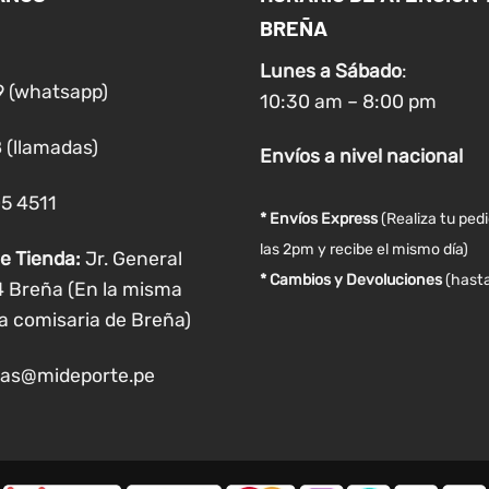
BREÑA
se
se
pueden
pueden
Lunes a
Sábado
:
elegir
elegir
9 (whatsapp)
10:30 am – 8:00 pm
en
en
la
la
 (llamadas)
Envíos
a nivel
nacional
página
página
de
de
05 4511
producto
producto
* Envíos Express
(Realiza tu ped
las 2pm y recibe el mismo día)
e Tienda:
Jr. General
* Cambios y Devoluciones
(hasta
4 Breña (En la misma
a comisaria de Breña)
as@mideporte.pe