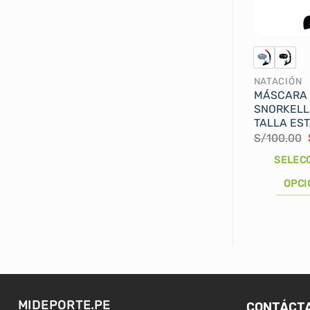
NATACIÓN
MÁSCARA
SNORKELL
TALLA ES
S/
100.00
SELEC
OPCI
Este
producto
tiene
múltiples
variantes.
Las
CONTÁCT
MIDEPORTE.PE
opciones